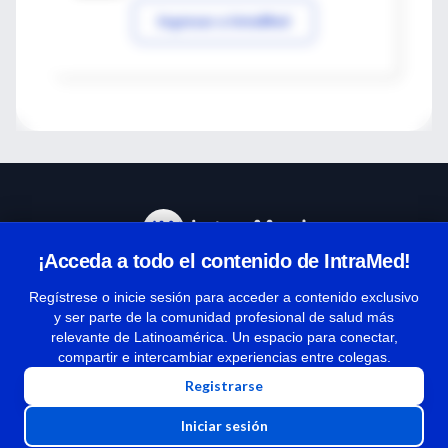
Ingresar a IntraMed
¡Acceda a todo el contenido de IntraMed!
Centro de Ayuda
Regístrese o inicie sesión para acceder a contenido exclusivo
y ser parte de la comunidad profesional de salud más
relevante de Latinoamérica. Un espacio para conectar,
Términos y condiciones
compartir e intercambiar experiencias entre colegas.
| Políticas de privacidad
Registrarse
| Todos los derechos reservados | Copyright 1997-2026
Iniciar sesión