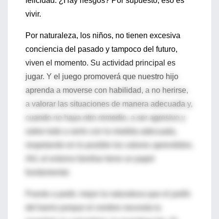
felicidad. ¿Hay riesgos? Por supuesto, eso es
vivir.
Por naturaleza, los niños, no tienen excesiva
conciencia del pasado y tampoco del futuro,
viven el momento. Su actividad principal es
jugar. Y el juego promoverá que nuestro hijo
aprenda a moverse con habilidad, a no herirse,
a valorar las situaciones de manera adecuada y,
cuando no haya otro remedio, a ser agresivo y
sobre todo a serlo con la medida adecuada,
respetando en lo posible los valores aprendidos.
Ahí, el entorno familiar tiene un papel
fundamental.
Puesto a pedir, mejor la naturaleza que el jardín
del barrio porque el cerebro necesita la