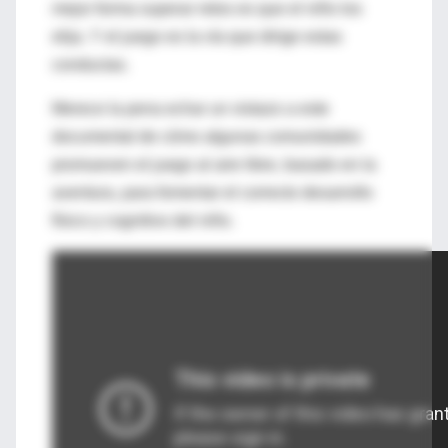
mejor forma superar retos es que el niño los
elija. Y el juego es la vía que dirige estas
conductas.
Merece la pena echar un vistazo a este
documental de cómo algunas comunidades
promueven el juego al aire libre, basado en la
aventura, para fomentar el correcto desarrollo
físico y cognitivo del niño.