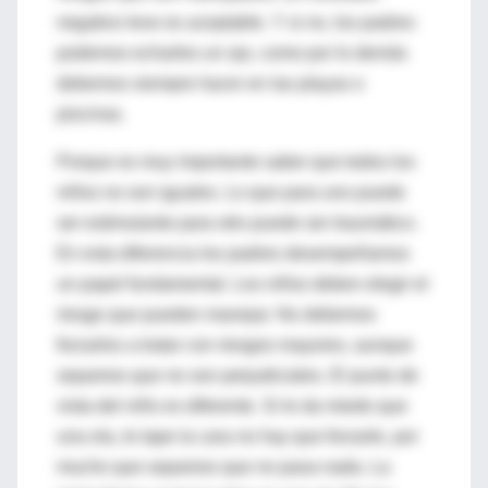
negativo leve es aceptable. Y si no, los padres
podemos echarles un ojo, como por lo demás
debemos siempre hacer en las playas o
piscinas.
Porque es muy importante saber que todos los
niños no son iguales. Lo que para uno puede
ser estimulante para otro puede ser traumático.
En esta diferencia los padres desempeñamos
un papel fundamental. Los niños deben elegir el
riesgo que pueden manejar. No debemos
forzarlos a tratar con riesgos mayores, aunque
sepamos que no son perjudiciales. El punto de
vista del niño es diferente. Si le da miedo que
una ola, le tape la cara no hay que forzarle, por
mucho que sepamos que no pasa nada. La