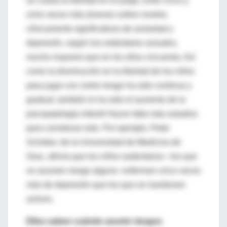
se coarta la libertad en el juego, entre cinco y
ocho veces más jóvenes sufren niveles
clínicamente significativos de ansiedad y
depresión, según los estándares actuales,
mucho mayores que en los años cincuenta. Así
como la disminución en la libertad de los niños
para jugar con cierto riesgo ha sido continua y
gradual, también lo ha sido el aumento de la
psicopatología infantil Hacen falta más estudios
para corroborar esto. Por ejemplo, Peter
Schober, de la Universidad de Medicina de
Graz, afirma que los niños sedentarios –los que
no asumen riesgo alguno- enferman cinco veces
más de depresión que los que se mantienen
activos.
Ellos saben cuándo asumir riesgos