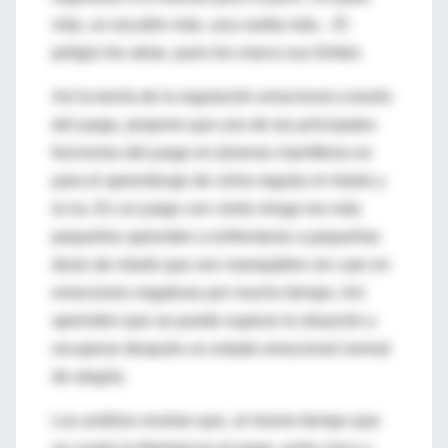
más, un escalón más, una vuelta más... El
peligro les atrae, pues les marca sus límites
Así la teoría de la regulación emocional a través
del juego, propone que uno de las principales
funciones del juego en jóvenes mamíferos es
para el aprendizaje de cómo regular el miedo y
la ira. En un juego con cierto riesgo los más
pequeños aprenden a enfrentarse a pequeñas
dosis de miedo que son manejables sin caer en
emociones negativas por mucho tiempo. Así
aprenden que se puede superar la situación y
recuperar después un estado emocional normal
de alegría.
Los análisis revelan que, al mismo tiempo que