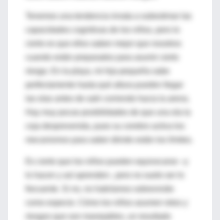
Tenemos una tendencia innata a subestimar las
capacidades cognitivas de los niños, pero lo
cierto es que ellos saben mejor que nosotros
cuando están preparados para asumir cierto
riesgo. En la playa, mi hija pequeña sabe
perfectamente hasta qué altura pueden llegar
las olas antes de salir corriendo hacia la arena.
Hay muy pocas posibilidades de que una ola la
coja desprevenida, pues su cerebro activa los
mecanismos para saber dónde están los límites.
Es cierto que los niños pueden equivocarse –y
lo hacen y así aprenden-, pero no suele ser lo
frecuente. Si no, no habríamos sobrevivido
como especie. Cómo los niños asumen retos y
riesgos que son manejables, un resultado