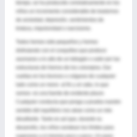
tiempo, se ha producido correlativamente en los
niños un incremento considerable de trastornos
de ansiedad, depresión, sentimientos de
tristeza, impulsividad o narcisismo.
Todos hemos sido pequeños y hemos
disfrutando con el cosquilleo que produce
asomarse a lo alto de un tobogán o subir por las
estructuras de hierros de los columpios. Dar
vueltas en los tiovivos o colgarse de cualquier
lado como un mono -al fin y al cabo, lo que
somos- es una fuente de evidente placer.
Cualquier conducta que ponga a prueba nuestro
sentido del equilibrio nos atrae como un reto
desafiante. Tanto es así que, durante su
desarrollo, los niños sondean los límites para
superarse a sí mismos poco a poco. Un paso