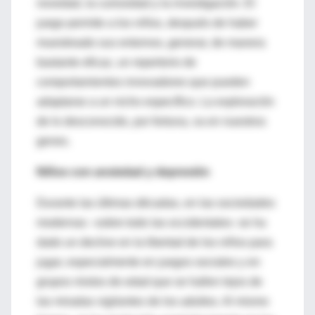
novedad, la curiosidad y la investigación. El
juego permite a los niños, después de haber
muestreado sus entornos, generar, de manera
bastante eficaz, un repertorio de
comportamientos innovadores que pueden
adaptarse a un nicho específico. La exploración
de lo desconocido, por fortuna, va en nuestros
genes.
Niños con ansiedad y depresión
Durante las últimas décadas, en las sociedades
modernas –sobre todo las occidentales- se ha
dado un declive en la libertad de los niños para
jugar, especialmente en juegos sociales y en
grupos mixtos de edad que se hallen lejos de
las miradas vigilantes de los adultos. Al mismo