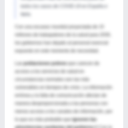
todos los casos de COVID-19 en España e
Italia.
Con una escasez mundial proyectada de 15
millones de trabajadores de la salud para 2030,
los gobiernos han dejado al personal esencial
expuesto en este momento de necesidad.
Las
poblaciones pobres
que carecen de
acceso a los servicios de salud en
circunstancias normales son las más
vulnerables en tiempos de crisis. La información
errónea y la falta de comunicación afectan de
manera desproporcionada a las personas con
menos acceso a los canales de información, por
lo que es más probable que
ignoren las
advertencias sanitarias del gobierno
.6 Con la