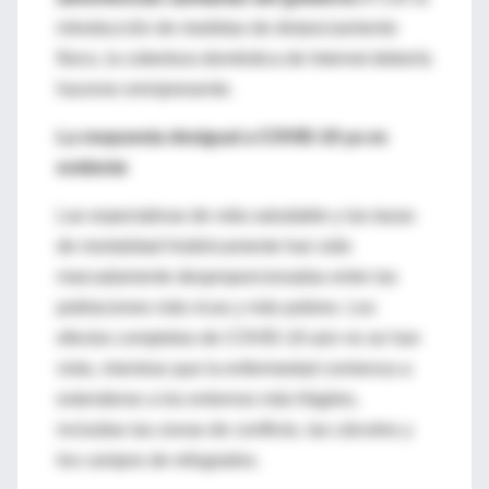
introducción de medidas de distanciamiento
físico, la cobertura doméstica de Internet debería
hacerse omnipresente.
La respuesta desigual a COVID-19 ya es
evidente
Las expectativas de vida saludable y las tasas
de mortalidad históricamente han sido
marcadamente desproporcionadas entre las
poblaciones más ricas y más pobres. Los
efectos completos de COVID-19 aún no se han
visto, mientras que la enfermedad comienza a
extenderse a los entornos más frágiles,
incluidas las zonas de conflicto, las cárceles y
los campos de refugiados.