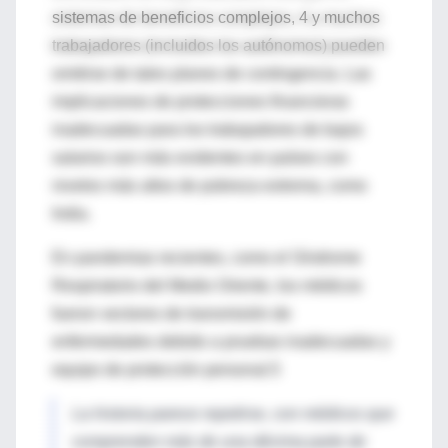
sistemas de beneficios complejos, 4 y muchos
trabajadores (incluidos los autónomos) pueden
omitirse de tales planes de contingencia. Las
implicaciones de protecciones financieras
inadecuadas para los trabajadores de bajos
salarios son más evidentes en países con
niveles más altos de pobreza extrema, como
India.
En pandemias recientes, como el Síndrome
Respiratorio del Medio Oriente, los
médicos
fueron vectores de transmisión de
enfermedades debido a pruebas inadecuadas y
equipo de protección personal.5
La historia parece repetirse, con médicos que
comprenden más de una décima parte de