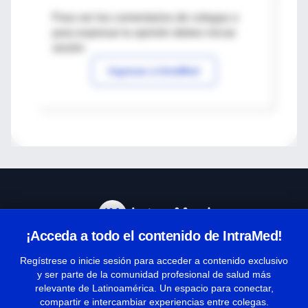
Para ver los comentarios de colegas o
para expresar tu opinión debes iniciar
sesión
Ingresar a IntraMed
¡Acceda a todo el contenido de IntraMed!
Centro de Ayuda
Regístrese o inicie sesión para acceder a contenido exclusivo
y ser parte de la comunidad profesional de salud más
relevante de Latinoamérica. Un espacio para conectar,
Términos y condiciones
compartir e intercambiar experiencias entre colegas.