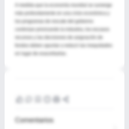
A medida que la economía mundial se sumerge
más profundamente en una crisis económica y
los programas de rescate del gobierno
continúan priorizando la industria, los escasos
recursos y las decisiones de asignación de
fondos deben apuntar a reducir las inequidades
en lugar de exacerbarlas.
Comentarios