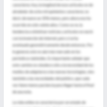
caracteres; hoy, la longitud de esos artículos es de
alrededor de ocho mil quinientos caracteres; es
decir, de nuevo un 35% menos, pero ahora eso ha
ocurrido en sólo veinte años. Como se ve, la
tendencia a sintetizar noticias y artículos no nació
con la invención de Internet, pero sí se ha
acentuado geométricamente desde entonces. Por
lo general, esto es aún más marcado en los
periódicos tabloides. Es importante señalar que
este cambio no obedece sólo a la necesidad de los
medios de adaptarse a las nuevas tecnologías, sino
también a las necesidades del público, que cada
vez tiene menos paciencia para llegar hasta el final
de una nota.
La vida online se caracteriza por un estado de