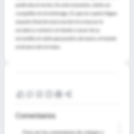
pedírsela al vecino. En este momento, siento un
cosquilleo en el estómago. Es que en cuanto llegue
al punto final de esta oración iré a buscar la
escalera y volveré corriendo a sacar de su
escondite al cable que pondrá, de nuevo, el mundo
al alcance de mi mano.
Comentarios
Para ver los comentarios de colegas o