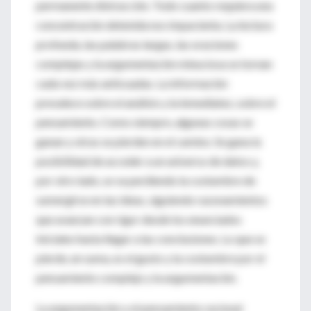
permanente distracción. Todo cuanto requiera una
concentración detenida nos impacienta. La lectura
profunda, las palabras largas, las oraciones
complejas y la argumentación minuciosa se tornan
cada vez más anticuadas. La información
prevalece sobre el análisis y la inmediatez, sobre el
pensamiento. Como siempre, algunas cosas se
ganan y otras se pierden en el camino. Se gana la
posibilidad de acceder a un universo de datos y,
por otro lado, se va perdiendo la costumbre de
sumergirse en las ideas, siguiendo razonamientos
que avanzan con rigor desde los enunciados
iniciales hasta llegar a las conclusiones. Lo que se
pierde, en suma, es el gusto y la costumbre por el
pensamiento complejo y la argumentación.
La argumentación y el pensamiento racional