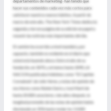
departamentos de marketing- han tenido que
hacer sus contenidos cada vez más cortos para
satisfacer nuestros nuevos hábitos. A partir de
marzo de este año, The New York Times dedica la
segunda y tercera página de su edición en papel a
resumir las noticias más importantes del día.
El cambio ha ocurrido a nivel mundial y, por
supuesto, también es evidente en el diario que
usted está leyendo ahora. Entre el año de su
fundación, en 1870, y al menos hasta 1890, LA
NACION publicaba folletines como "El Capitán
Cornabute", de Julio Verne, y notas de opinión de
escritores como Rubén Darío y José Martí de
hasta 20.000 caracteres; cien años después, la
longitud promedio de las notas de opinión había
disminuido un 35% hasta rondar los 13.000