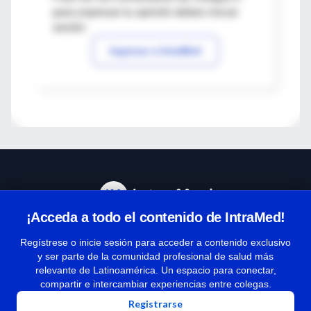
para expresar tu opinión debes iniciar
sesión
Ingresar a IntraMed
¡Acceda a todo el contenido de IntraMed!
Centro de Ayuda
Regístrese o inicie sesión para acceder a contenido exclusivo
y ser parte de la comunidad profesional de salud más
relevante de Latinoamérica. Un espacio para conectar,
Términos y condiciones
compartir e intercambiar experiencias entre colegas.
| Políticas de privacidad
Registrarse
| Todos los derechos reservados | Copyright 1997-2026