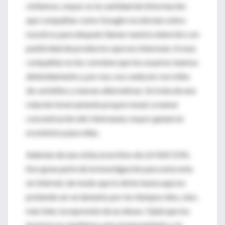
visitemos, mayor es la cantidad de información
que compañías como Google recolectan sobre
nosotros para después llamar nuestra atención con
publicidad de productos que nos interesen. A esas
compañías no les conviene que los usuarios leamos
detenidamente y, por eso, nos seducen con miles
de cartelitos y nuevas alternativas. Se trata de una
relación inversamente proporcional: a menor
concentración del cibernauta, mayor ganancia
económica para ellas.
Además de una visita al archivo de LA NACION,
hice gran parte de la investigación para esta nota
en Internet, de modo que lo dicho hasta aquí no
pretende ser un lamento por los tiempos idos, sino,
más bien, la expresión de un deseo. Ojalá que los
lectores no olvidemos que el pensamiento y la