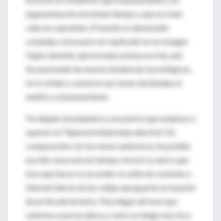
argumentación necesitan tiempo y que no todo
cabe en capsulitas. El mundo es demasiado
complejo como para ser explicado en un eslogan.
Ojalá, también, que la mejor prensa escrita, aún
incorporando las nuevas tendencias tecnológicas,
no lo olvide y conserve secciones destinadas al
análisis y al pensamiento.
He dejado al psiquiatra y me parece que empiezo a
superar mi "hiperactividad improductiva". En
comparación con los meses anteriores, he podido
escribir esta nota en tiempo récord. Lo único que
tuve que hacer es esconder el cable de conexión a
Internet detrás de las valijas que guardo en la parte
de arriba del armario. Para llegar ahí tuve que
subirme a una escalera y, como no tengo una, fui a