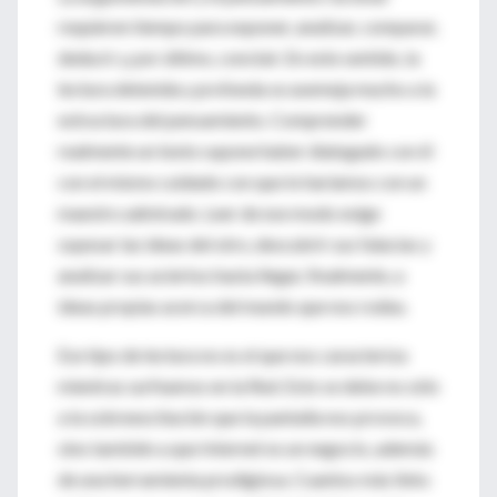
requieren tiempo para exponer, analizar, comparar,
deducir y, por último, concluir. En este sentido, la
lectura detenida y profunda se asemeja mucho a la
estructura del pensamiento. Comprender
realmente un texto supone haber dialogado con él
con el mismo cuidado con que lo haríamos con un
maestro admirado. Leer de ese modo exige
sopesar las ideas del otro, descubrir sus falacias y
analizar sus aciertos hasta llegar, finalmente, a
ideas propias acerca del mundo que nos rodea.
Ese tipo de lectura no es el que nos caracteriza
mientras surfeamos en la Red. Esto se debe no sólo
a la sobreexcitación que la pantalla nos provoca,
sino también a que Internet es un negocio, además
de una herramienta prodigiosa. Cuantos más links