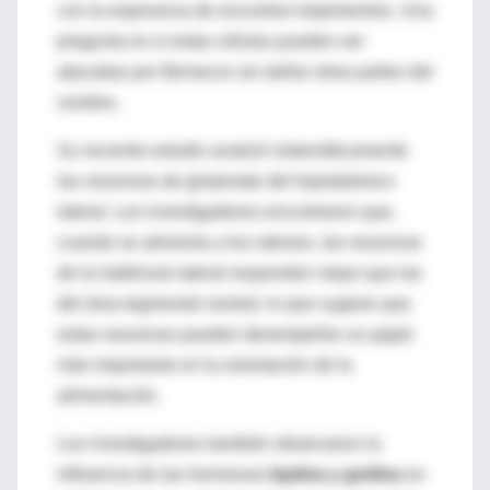
con la esperanza de encontrar tratamientos.
Una
pregunta es si estas células pueden ser
atacadas por fármacos sin dañar otras partes del
cerebro.
Su reciente estudio analizó sistemáticamente
las neuronas de glutamato del hipotalámico
lateral.
Los investigadores encontraron que,
cuando se alimenta a los ratones, las neuronas
de la habénula lateral responden mejor que las
del área tegmental ventral, lo que sugiere que
estas neuronas pueden desempeñar un papel
más importante en la orientación de la
alimentación.
Los investigadores también observaron la
influencia de las hormonas
leptina y grelina
en