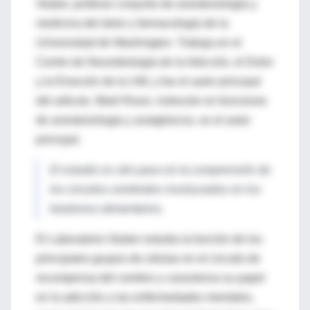
Stuber, profesor conjunto de anestesiología y
medicina del dolor y farmacología de la
Universidad de Washington.
Trabaja en el
Centro de Neurobiología de la Adicción, el Dolor
y la Emoción de la UW, y fue el autor principal
del artículo.
Mark Rossi, instructor en funciones
de anestesiología y analgésicos, es el autor
principal.
El estudio es otro paso en la comprensión de
los circuitos cerebrales involucrados en los
trastornos alimentarios.
El Laboratorio Stuber estudia la función de los
principales grupos de células en el circuito de
recompensa del cerebro y caracteriza su papel
en la adicción y las enfermedades mentales,