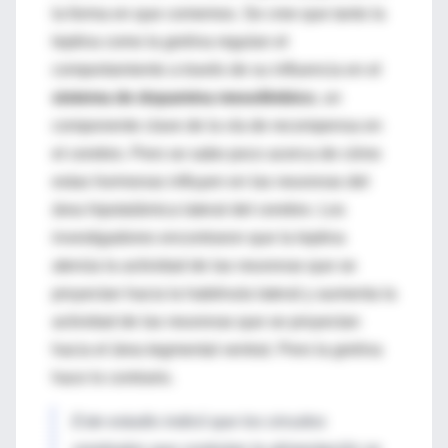
la forma en que comemos.
Se cree que tanto la
leptina como la grelina regulan el
comportamiento a través de su influencia en el
sistema de dopamina mesolímbico
, un
componente clave de la vía de recompensa en
el cerebro.
Pero se sabe poco acerca de cómo
estas hormonas influyen en las neuronas del
área hipotalámica lateral del cerebro.
Los
investigadores encontraron que la leptina
atenúa la actividad de las neuronas que se
proyectan hacia la habénula lateral y aumenta la
actividad de las neuronas que se proyectan
hacia el área tegmental ventral.
Pero la grelina
hace lo contrario.
Este estudio indicó que los circuitos