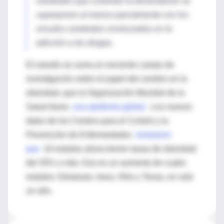
cerebrales que controlan la alimentación se
superponen al menos parcialmente con los
circuitos cerebrales involucrados en la
adicción a las drogas.
El estudio se suma al creciente cuerpo de
investigación sobre el papel del cerebro en la
obesidad, que la Organización Mundial de la
Salud llama
una epidemia global
.
Los nuevos
datos de los Centros para el Control y la
Prevención de Enfermedades
mostraron
que
16 estados ahora tienen tasas de obesidad
del 35% o más.
Eso es un aumento de cuatro
estados: Delaware, Iowa, Ohio y Texas, en solo
un año.