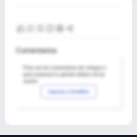
Comentarios
Para ver los comentarios de colegas o
para expresar tu opinión debes iniciar
sesión
Ingresar a IntraMed