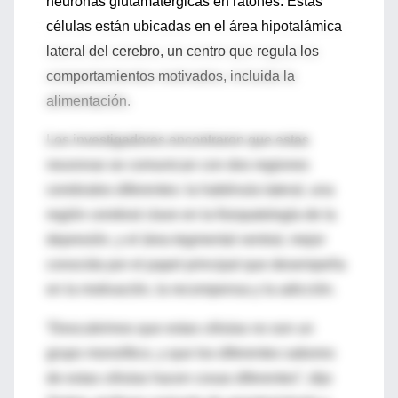
neuronas glutamatérgicas en ratones.
Estas
células están ubicadas en el área hipotalámica
lateral del cerebro, un centro que regula los
comportamientos motivados, incluida la
alimentación.
Los investigadores encontraron que estas
neuronas se comunican con dos regiones
cerebrales diferentes: la habénula lateral, una
región cerebral clave en la fisiopatología de la
depresión, y el área tegmental ventral, mejor
conocida por el papel principal que desempeña
en la motivación, la recompensa y la adicción.
“Descubrimos que estas células no son un
grupo monolítico, y que los diferentes sabores
de estas células hacen cosas diferentes”, dijo