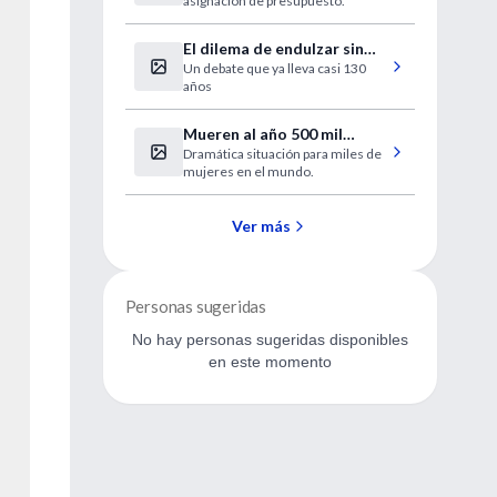
asignación de presupuesto.
El dilema de endulzar sin
Un debate que ya lleva casi 130
azúcar
años
Mueren al año 500 mil
Dramática situación para miles de
mujeres por problemas
mujeres en el mundo.
durante el embarazo
Ver más
Personas sugeridas
No hay personas sugeridas disponibles
en este momento