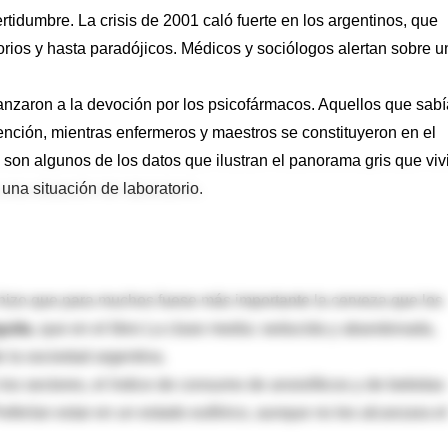
rtidumbre. La crisis de 2001 caló fuerte en los argentinos, que
rios y hasta paradójicos. Médicos y sociólogos alertan sobre u
lanzaron a la devoción por los psicofármacos. Aquellos que sab
nción, mientras enfermeros y maestros se constituyeron en el
son algunos de los datos que ilustran el panorama gris que viv
una situación de laboratorio.
ue hizo que para muchos fuese más importante la cerveza que los
uita
, que en el libro La clase media: seducida y abandonada,
e la sociedad argentina.
 los sectores, el índice de consumo de ansiolíticos y de bebidas
eferían estar en un estado eufórico, aunque no les alcanzara el