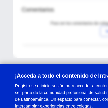
Comentarios
Para ver los comentarios de coleg
I
¡Acceda a todo el contenido de Int
Regístrese o inicie sesión para acceder a conten
ser parte de la comunidad profesional de salud 
Centro de Ayuda
de Latinoamérica. Un espacio para conectar, co
Términos y condiciones
| Políticas de privacidad
| Todos
intercambiar experiencias entre colegas.