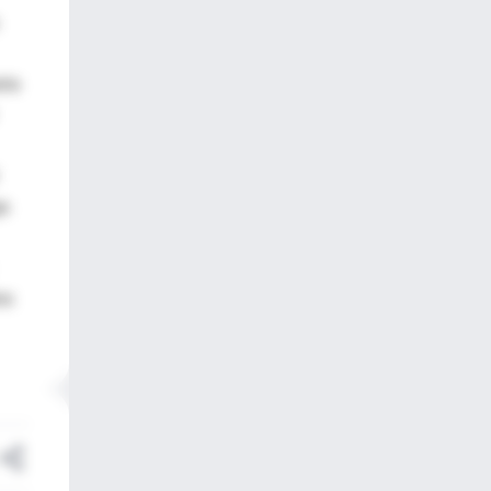
ria
ga
no