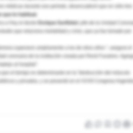
es médicas durante ese período, desencadenó que en sólo tres
 que lo habitual.
ica a Hoy el doctor
Enrique Gurfinkel
, jefe de la Unidad Corona
studio que relaciona mortalidad y crisis, que ya fue tomado por
mora superaron ampliamente a los de otros años “, asegura el
dad coronaria de la institución creada por René Favaloro. Agre
lejo al hospital”.
a que el tiempo es determinante en la “destrucción del músculo
públicos y privados, y se presentó en el XXXII Congreso Argenti