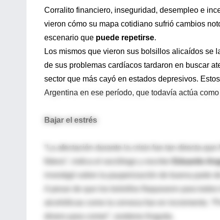
Corralito financiero, inseguridad, desempleo e ince
vieron cómo su mapa cotidiano sufrió cambios noto
escenario que
puede repetirse
.
Los mismos que vieron sus bolsillos alicaídos se 
de sus problemas cardíacos tardaron en buscar ate
sector que más cayó en estados depresivos. Estos 
Argentina en ese período, que todavía actúa como 
Bajar el estrés
“La afectación durante la crisis fue tan directa q
fideos”, indica el sociólogo y escritor
Eduardo Ang
investigó sobre la pauperización de buena parte d
A pesar de que los bolsillos flaquearon para todos
alcohólicas como la cerveza fue en incremento. “Pr
dinero para comer”, sostiene Anguita.