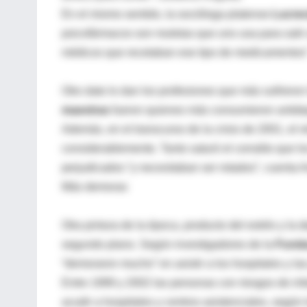
En el mismo sentido, la socióloga platense
Lucrec
psicofármacos son muletas que uno usa para salir 
médicos que recetaban ese tipo de medicamentos”
Otro dato lo dan los profesiones que más sufrieron
maestras
fueron quienes más consumieron antide
Además, en el transcurso de la crisis de 2001, el 
considerablemente. Tanto saturó el corralito que l
perjudicados “y necesitaban ser rotados”, cuenta A
Más demoras
Otra pintura de la época, producto del estrés y la
segundo plano. Según investigadores de la
Funda
“demoraron mucho” en asistir a los hospitales y la
Entre 1999 y 2002 las personas con riesgos de in
acudir a hospitales y centros asistenciales, según 