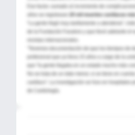
Ese factor, sumado al incremento de complicacion
años se registraran
20 mil muertes
cardíacas más
“La gente llegó muy tardíamente a atenderse”, ind
de la Fundación Favaloro y que llevó adelante el e
revistas internacionales.
“Tenemos documentación de que los tiempos de de
profesional que ya lleva 15 años a cargo de la uni
que “la gente llegaba en un estado mucho más comp
No se trata de un dato menor, si se tiene en cuent
cardíaco”. La investigación se hizo en hospitales 
de Cardiología.