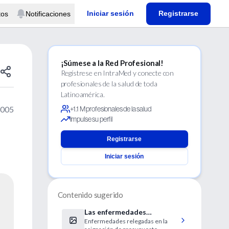
Iniciar sesión
Registrarse
tos
Notificaciones
¡Súmese a la Red Profesional!
Regístrese en IntraMed y conecte con
profesionales de la salud de toda
Latinoamérica.
2005
+1.1 M profesionales de la salud
Impulse su perfil
Registrarse
Iniciar sesión
Contenido sugerido
Las enfermedades
Enfermedades relegadas en la
olvidadas