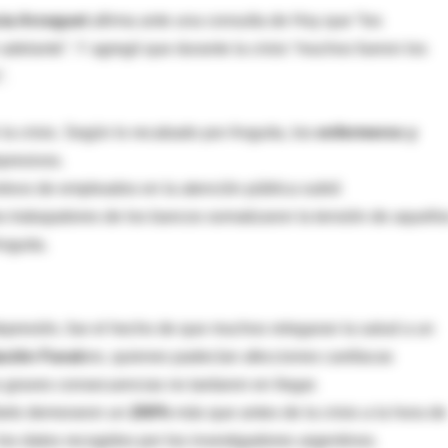
ia Arceguet
afirma ante una consulta de Hoy que “los
adelante”. Y agregó que durante la crisis “muchos fueron los
.
 la crisis. Según lo recabado por Anguita, los
enfermeros y
presivos.
relevo de empleados en la atención pública subió
os trabajadores de los bancos somatizaron la tensión de aquello
nguita.
 depresión, fue el hecho de que muchos relegaran la salud a un
ción Faval
oro, quienes padecían afecciones cardíacas
s graves consecuencias no tardaron en llegar.
farto demoraron un
200%
más que antes de la crisis a la hora de
los datos recogidos por los investigadores argentinos.