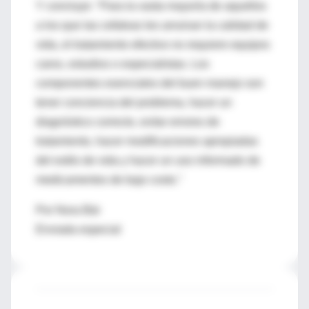
Y concluye: "Para la vasta mayoría de aquellos
a los que las cefaleas les arruinan la calidad de
vida, el tratamiento efectivo no requiere equipos
caros, estudios o especialistas. Los
componentes esenciales del buen manejo son
tener conciencia del problema, hacer un
diagnóstico correcto, evitar errores de
tratamiento, hacer modificaciones apropiadas
del estilo de vida y hacer un uso informado de
medicamentos de bajo costo."
Por Nora Bär
Enviada especial