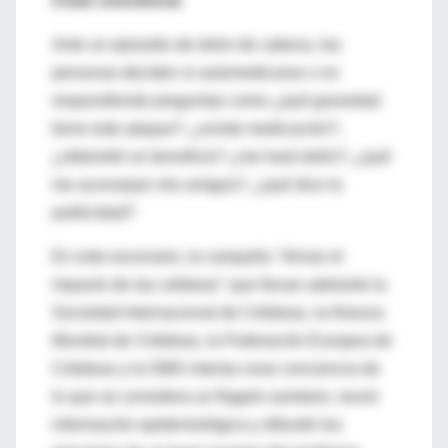
Crear conciencia
Ante un episodio de dolor de cabeza, las
personas deciden si automedicarse o no
respondiendo preguntas como ¿qué gravedad
tiene este ataque?, ¿existe medicación?,
¿obtendré un beneficio? ¿me hará daño?, ¿qué
me aconsejan mis amigos?, ¿qué dice la
publicidad?
En este escenario, la campaña "Aliviar el
impacto de las cefaleas" que llevan adelante la
Sociedad Internacional de Cefaleas, la Alianza
Mundial de Cefaleas, la Federación Europea de
Cefaleas y la OMS intenta crear conciencia de
lo que se considera un flagelo sanitario, reunir
información epidemiológica y difundir los