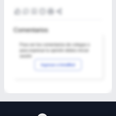
Comentarios
Para ver los comentarios de colegas o
para expresar tu opinión debes iniciar
sesión
Ingresar a IntraMed