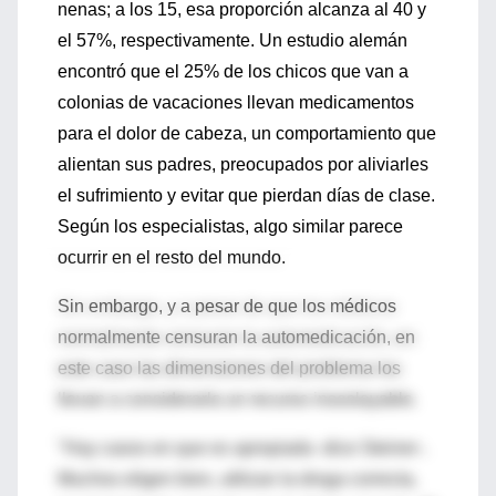
nenas; a los 15, esa proporción alcanza al 40 y
el 57%, respectivamente. Un estudio alemán
encontró que el 25% de los chicos que van a
colonias de vacaciones llevan medicamentos
para el dolor de cabeza, un comportamiento que
alientan sus padres, preocupados por aliviarles
el sufrimiento y evitar que pierdan días de clase.
Según los especialistas, algo similar parece
ocurrir en el resto del mundo.
Sin embargo, y a pesar de que los médicos
normalmente censuran la automedicación, en
este caso las dimensiones del problema los
llevan a considerarla un recurso insoslayable.
"Hay casos en que es apropiada -dice Steiner-.
Muchos eligen bien, utilizan la droga correcta,