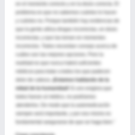
en el momento correcto y en la dosis correcta. El
problema es que no sabemos cuántos lo hacen
y cuántos no. Porque también hay evidencias de
que la gente utiliza drogas incorrectas, en dosis
incorrectas, y que las toman en momentos
incorrectos. Todos necesitan consejo acerca de
cuáles son las mejores opciones. Pero la
realidad es que nunca habrá suficientes
médicos para tratar a todos los que padecen
dolor de cabeza.
¡Estamos hablando de la
mitad de la humanidad!
Si uno exigiera que
todos fueran al médico, no podríamos
atenderlos. De modo que la automedicación
siempre será importante, y por eso mismo es
fundamental asegurarse de que se haga bien."