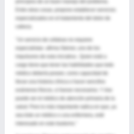
principios de un buen manejo del problema.
Entre otras cosas, propone establecer servicios
especializados en el tratamiento del dolor de
cabeza.
"Un servicio de cefaleas no requiere
especialistas -afirma Steiner, uno de los
impulsores de esta iniciativa-. Quien está a
cargo tiene que tener las habilidades que todo
médico debería poseer, como capacidad de
llevar una historia clínica o hacer sencillos
exámenes físicos, si fueran necesarios. Y ése
puede ser el médico de atención primaria de la
salud. Pero lo más importante radica en que, ya
sea éste un médico o una enfermera, esté
interesado en este trastorno."