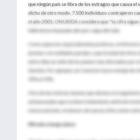
que ningún país se libra de los estragos que causa el 
dicho de otro modo, 7.500 individuos contrajeron cad
el año 2001, ONUSIDA considera que "la cifra sigue
fallecieron el pasado año por culpa del sida.
Como aspectos especialmente positivos, el informe r
jóvenes con múltiples parejas y que la edad de inicio
entre ellas en siete de los países más afectados por
Zambia. Por ejemplo, en Camerún el porcentaje de ch
35% al 14%.
Otra de las noticias buenas que destaca el organism
embarazadas que reciben tratamiento antirretroviral
mismo periodo, el número de nuevas infecciones entr
Mirada a largo plazo