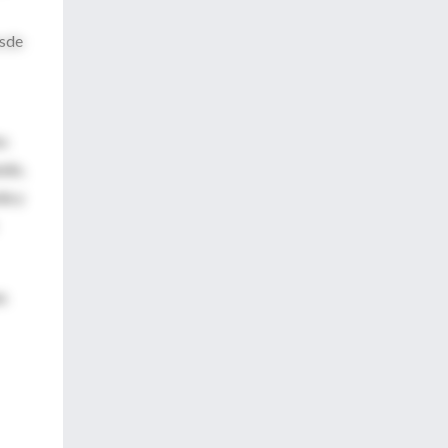
esde
os
ndo,
da y
as