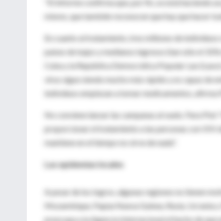
"El informe confirma que, por fin, se está haciendo un 
mismo, que también reconocen que hay que hacer tod
En cuanto al tratamiento, tres millones de individuos 
países de bajos y medianos ingresos (tan sólo el 31% 
Cuba y la República Democrática Popular Lao (Laos) 
virus sigue siendo mucho más rápido y es capaz de e
individuos empiezan a tomar medicamentos, afirma 
No conviene lanzar las campanas al vuelo. Para Piot "
proporcionar el tratamiento a las personas con VIH d
mantiene en el tiempo no sirve de nada".
Las epidemias locales
A pesar de los logros, algunas regiones no tienen moti
Mozambique, Papúa Nueva Guinea, Rusia, Ucrania y 
preocupa a la Agencia Internacional el hecho de que 