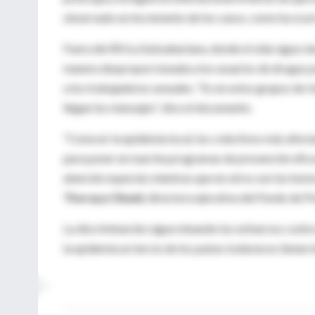
observado un incremento de los casos, como ha ocurr
Fuera del África Subsahariana, donde el sida sigue si
manera desproporcionada a los usuarios de drogas po
a los trabajadores sexuales. "Es en estos grupos de r
llegan los mensajes", dice el documento.
"Conocer la epidemia local, los colectivos más afect
para poner en marcha programas de prevención eficac
atención especial, mientras que en otros son los hom
Thoraya Obaid
, directora ejecutiva del Fondo de 
La discriminación sigue minando los esfuerzos contr
la epidemia un tercio de los países todavía no tienen 