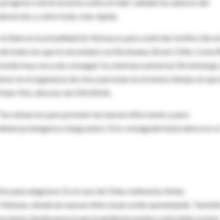
progreso real en la lucha contra el sida", señalan los autores del
avía más y, sobre todo, más rápido.
reciben en la actualidad los fármacos para controlar la infección en
de todos los que lo necesitan) y en Bostwana, Brasil, Chile, Costa R
están muy cerca de conseguir la cobertura universal. Sin embargo,
ntrar en el organismo de cinco personas en el mismo tiempo en que
Peter Piot, director de ONUSIDA.
los esfuerzos para prevenir las nuevas infecciones y para
eben prolongarse a largo plazo. Si lo conseguido hasta ahora no s
vo para alegrarse. Es el caso de China, Indonesia, Kenia,
Vietnam, donde las nuevas infecciones están aumentando. Tambié
en países donde parecía que la epidemia estaba controlada se haya