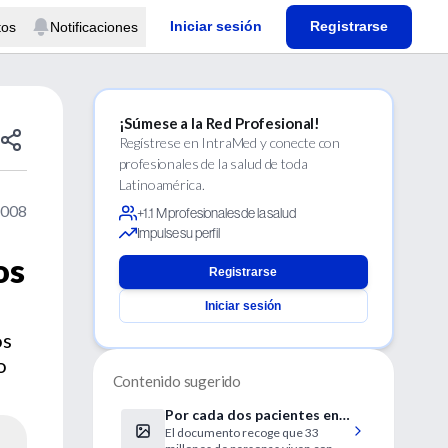
Iniciar sesión
Registrarse
tos
Notificaciones
¡Súmese a la Red Profesional!
Regístrese en IntraMed y conecte con
profesionales de la salud de toda
Latinoamérica.
2008
+1.1 M profesionales de la salud
Impulse su perfil
os
Registrarse
Iniciar sesión
os
o
Contenido sugerido
Por cada dos pacientes en
El documento recoge que 33
tratamiento, hay cinco