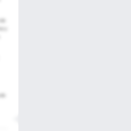
 de
es y
 de