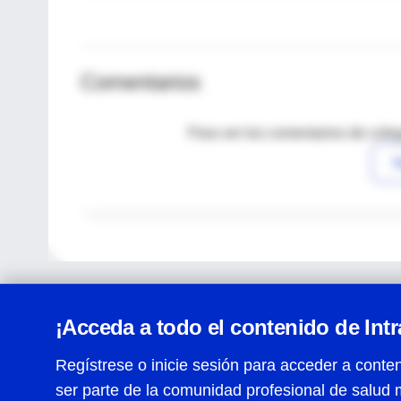
Comentarios
Para ver los comentarios de coleg
I
¡Acceda a todo el contenido de Int
Regístrese o inicie sesión para acceder a conten
ser parte de la comunidad profesional de salud 
Centro de Ayuda