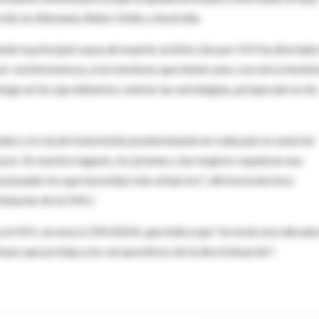
ido en Alemania, Reino Unido y Australia.
endo la principal causa de muerte, la infección por VIH ha afectado
r vía intravenosa, a los hombres que tienen sexo con otros hombr
iesgo en los que debemos centrar las estrategias, porque aún no les
ados y la vía de transmisión predominante en cada país es esencial
es. En muchos lugares, los jóvenes y las mujeres requieren una
osexuales los que necesitan más esfuerzos", afirma la doctora
Población de la ONU.
a el VIH, reconoce ONUSIDA, que indica que "en la tercera década
leyes que proteja a los seropositivos de la discriminación".