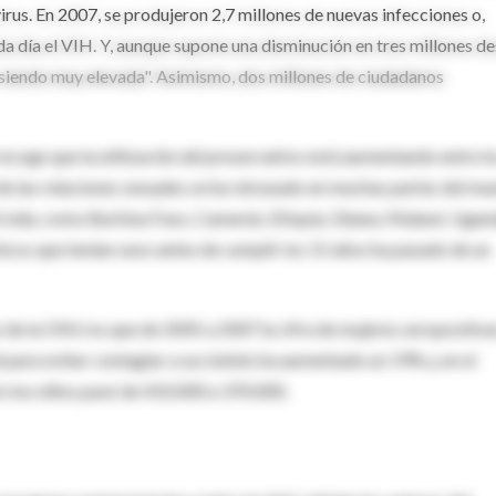
virus. En 2007, se produjeron 2,7 millones de nuevas infecciones o,
a día el VIH. Y, aunque supone una disminución en tres millones d
 siendo muy elevada". Asimismo, dos millones de ciudadanos
ecoge que la utilización del preservativo está aumentando entre l
 de las relaciones sexuales se ha retrasado en muchas partes del mu
 el sida, como Burkina Faso, Camerún, Etiopía, Ghana, Malawi, Ugan
icos que tenían sexo antes de cumplir los 15 años ha pasado de un
o de la ONU es que de 2005 a 2007 la cifra de mujeres seropositiv
 para evitar contagiar a sus bebés ha aumentado un 19% y, en el
e los niños pasó de 410.000 a 370.000.