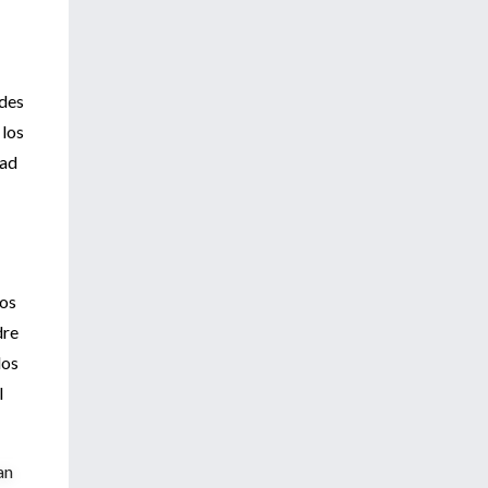
ndes
 los
dad
los
dre
los
l
an