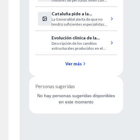
millones de personas viven con
nuevos casos
VIH. Disminuyen los contagios de
madre a hijo y aumentan las
Cataluña pide a la
personas en tratamiento.
La Generalitat alerta de que no
desesperada médicos
Repuntan los casos en países
tendrá suficientes especialistas
como Alemania, Reino Unido y
extranjeros sin homologar
este verano.
Australia.
Evolución clínica de la
Descripción de los cambios
querato-conjuntivitis
estructurales producidos en el
epidémica
curso de la querato-conjuntivitis
epidémica por adenovirus (QCE).
Ver más
Personas sugeridas
No hay personas sugeridas disponibles
en este momento