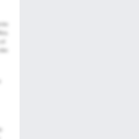
 los
ica,
 el
 dos
e
n