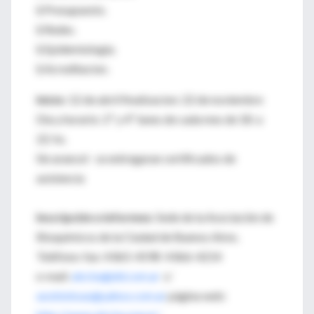
§ Presupuesto.
§ Redes.
§ Epidemiologia.
§ Acreditacion.
Inicio:
12 de abril finalizacion: 22 de noviembre
Dia y horario: 2º y 4º lunes de cada mes de 18: a
22: hs.
Sin arancel - se entregaran certificados de
asistencia
Inscripción e informes:
Sede de la Asociación de
Bioquímicos de la Ciudad de Buenos Aires.
Teléfono-fax: 4 865-4598 4 866-4214
e-mail:
abcba@dd.com.ar
o´
asobiobsas@yahoo.com.ar
página web: