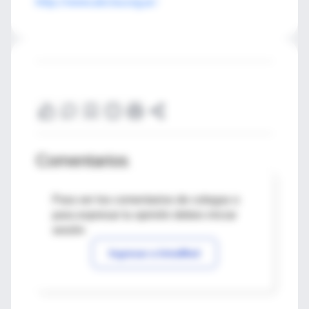
http://www.abcba.org.ar/
Comentarios
Para ver los comentarios de colegas o
para expresar tu opinión debes iniciar
sesión
Ingresar a IntraMed