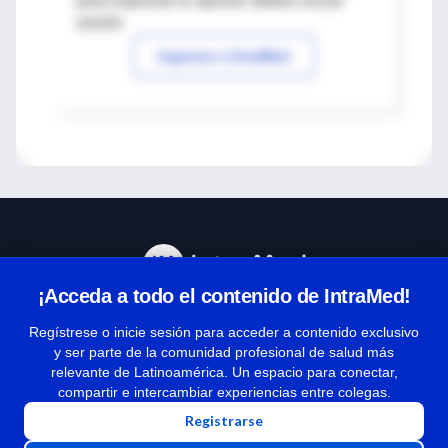
para expresar tu opinión debes iniciar
sesión
Ingresar a IntraMed
¡Acceda a todo el contenido de IntraMed!
Centro de Ayuda
Regístrese o inicie sesión para acceder a contenido exclusivo
y ser parte de la comunidad profesional de salud más
relevante de Latinoamérica. Un espacio para conectar,
Términos y condiciones
compartir e intercambiar experiencias entre colegas.
| Políticas de privacidad
Registrarse
| Todos los derechos reservados | Copyright 1997-2026