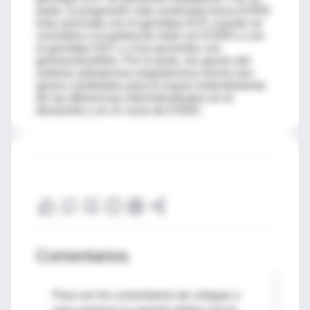
parte, la progresión más acelerada hacia ESRD
esta asociada con el genotipo ACE cuando se
considera a la población total con ESRD y con
el genotipo AGT y a los pacientes con
glomerulonefritis. Por lo tanto, los genes del
sistema adosterona angiotensina renina son
genes candidatos para el mayor entendimiento
de las diferencias interindividuales en el
desarrollo y en el curso de ESRD.
Comentarios
Para ver los comentarios de colegas o