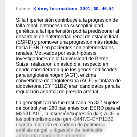
Fuente
:
Kidney International 2001; 60: 46-54
Si la hipertensión contribuye a la progresión de
falla renal, entonces una susceptibilidad
genética a la hipertensión podría predisponer al
desarrollo de enfermedad renal de estadio final
(ESRD) y promover una progresión más rápida
hacia ESRD en pacientes con enfermedades
renales. Motivados por esta hipótesis,
investigadores de la Universidad de Berne,
Suiza, realizaron un estudio al respecto en
donde consideraron que los genes codificados
para angiotensinogen (AGT), enzima
convertidora de angiotensina (ACE) y cintaza de
aldosterona (CYP11B2) eran candidatos para la
regulación anormal de presión arterial.
La genotipificación fue realizada en 327 sujetos
de control y en 260 pacientes con ESRD para el
M253T-AGT, la inserción/supresión (I/D)-ACE, y
los polimorfismos del gen -344T/C-CYP11B2,
usando reacción en cadena de polimersa,
análisis de gel, y digestión de restricción
apropiada cuando fue requerido.