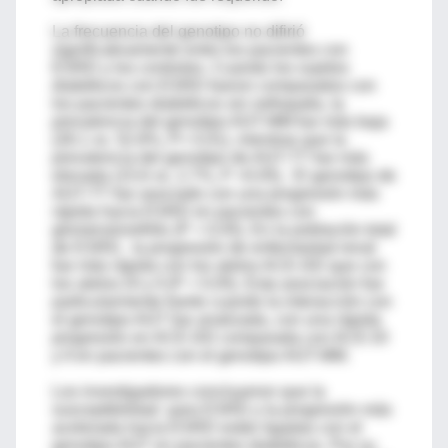
La frecuencia del genotipo no difirió
significativamente entre los pacientes con
ESRD y los controles. Cuando los sujetos
diabéticos con ESRD fueron comparados con
los pacientes diabéticos sin nefropatía, la
prevalencia del genotipo AGT-MM fue más baja
(28.1 vs. 52.8%, P< 0.01), mientras que la
prevalencia del genotipo de AGT-TT fue más
elevada (15.6 vs. 2.7%, P <0.05). El genotipo de
AGT-TT fue asociado con una progresión más
rápida hacia ESRD en pacientes con
glomerulonefritis (P < 0.05). En la población total
de ESRD, la progresión de enfermedad renal
fue más rápida con los alelos ACE-DD que con
los alelos DI y II (P < 0.05). Esta asociación fue
particularmente fuerte cuando la interacción con
el genotipo AGT fue analizada, con una rápida
progresión en ACE-DD comparada con ACE-DI
y II en pacientes con el genotipo AGT-MM.
Los investigadores concluyeron que la
susceptibilidad para ESRD y la progresión más
acelerada hacia ESRD están ligadas con el
genotipo AGT en pacientes diabéticos. Por su