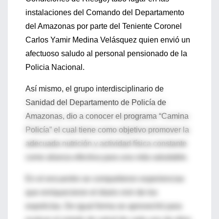
instalaciones del Comando del Departamento
del Amazonas por parte del Teniente Coronel
Carlos Yamir Medina Velásquez quien envió un
afectuoso saludo al personal pensionado de la
Policia Nacional.
Así mismo, el grupo interdisciplinario de
Sanidad del Departamento de Policía de
Amazonas, dio a conocer el programa “Camina
Policía” el cual tiene como objetivo promover la
adecuada nutrición y actividad física constante
como alianza efectiva para una vida saludable.
En el encuentro se compartieron experiencias
que enriquecieron el diario vivir de los
expolicías. De igual forma se aprovechó para