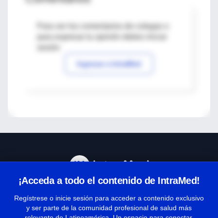
Para ver los comentarios de colegas o
para expresar tu opinión debes iniciar
sesión
Ingresar a IntraMed
¡Acceda a todo el contenido de IntraMed!
Centro de Ayuda
Regístrese o inicie sesión para acceder a contenido exclusivo
y ser parte de la comunidad profesional de salud más
relevante de Latinoamérica. Un espacio para conectar,