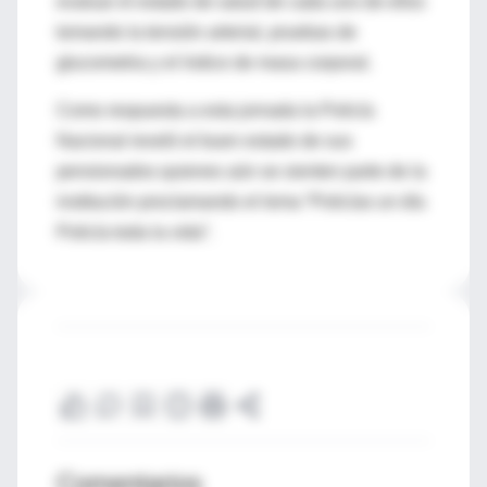
evaluar el estado de salud de cada uno de ellos
tomando la tensión arterial, pruebas de
glucometria y el índice de masa corporal.
Como respuesta a esta jornada la Policía
Nacional reveló el buen estado de sus
pensionados quienes aún se sienten parte de la
institución proclamando el lema “Policías un día
Policía toda la vida”.
Comentarios