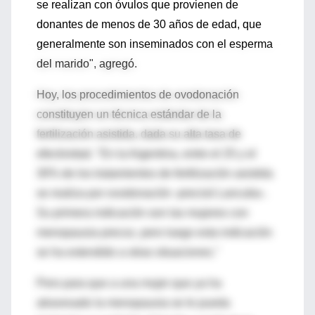
se realizan con óvulos que provienen de
donantes de menos de 30 años de edad, que
generalmente son inseminados con el esperma
del marido", agregó.
Hoy, los procedimientos de ovodonación
constituyen un técnica estándar de la
fertilización asistida, dada su alta tasa de
efectividad. "En la Argentina, entre el 25 y el
30% de los tratamientos de fertilización asistida
se realiza por ovodonación -precisó Lancuba-.
Su primera indicación son las mujeres con
menopausia precoz, pero luego esta indicación
se ha extendido a otras situaciones."
Pero para que a una mujer que ya ha
atravesado la menopausia se le pueda