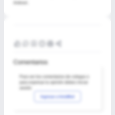
Antinori.
Comentarios
Para ver los comentarios de colegas o
para expresar tu opinión debes iniciar
sesión
Ingresar a IntraMed