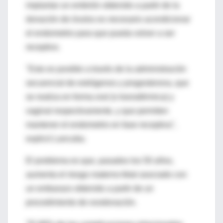
implantar un embrión obtenido a partir de la
donación de óvulos es necesario acondicionar
el endometrio para que pueda volver a ser
receptivo.
"Esto es posible a través de la administración
secuencial de estrógenos y progesterona, que
se realiza en forma oral (o transdérmica) y
vaginal respectivamente, y que permiten
mantener el endometrio en fase receptiva",
explicó Lancuba.
El problema es que, pasados los 50 años,
aumenta el riesgo materno-fetal asociado con
un embarazo obtenido a partir de un
procedimiento de ovodonación.