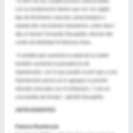
"El 66% de las complicaciones relacionadas
con la ovodonación tienen que ver con algún
tipo de fenómeno vascular: preeclampsia o
retardo del crecimiento intrauterino, entre otros",
dijo el doctor Fernando Neuspiller, director del
centro de fertilidad IVI Buenos Aires.
"A medida que aumenta la edad de la madre
también aumenta la prevalencia de
hipertensión, con lo que puede ocurrir que a una
hipertensión previa se le agregue la presión
elevada asociada con el embarazo. Y eso es
una bomba de tiempo", advirtió Neuspiller.
ANTECEDENTES
Patricia Rashbrook