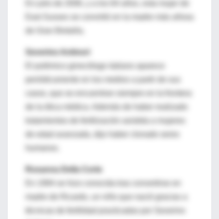
En julio de 2006, y a los 64 años, esta mujer de
East Sussex se convirtió en la madre más añosa
de Gran Bretaña.
Severino Antinori
El polémico ginecólogo italiano aparece
periódicamente en los medios a partir de sus
casos, que se encuentran siempre en la frontera
de la ética médica. Además de haber realizado
tratamientos de fertilización asistida a mujeres
de edad avanzada, dijo haber clonado seres
humanos.
Rosanna Della Corte
En 1994 se hizo conocida tras convertirse en
madre de Ricardo, un niño que nació gracias a
técnicas de fertilidad practicadas por Severino