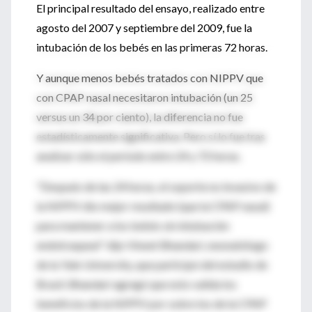
El principal resultado del ensayo, realizado entre
agosto del 2007 y septiembre del 2009, fue la
intubación de los bebés en las primeras 72 horas.
Y aunque menos bebés tratados con NIPPV que
con CPAP nasal necesitaron intubación (un 25
versus un 34 por ciento), la diferencia no fue
estadísticamente significativa. Pero sí lo fue tras
analizar sólo el período entre 24 y 72 horas.
"Después de las 24 horas, el soporte no invasivo de
la NIPPV dio mejor resultado (que la CPAP nasal)
para mantener a los bebés sin intubación
endotraqueal" dijo Vineet Bhandari, neonatólogo
de la Yale University, que participó del estudio de
Brasil. Bhandari agregó que esto valida los
beneficios de la NIPPV por sobre los de la CPAP