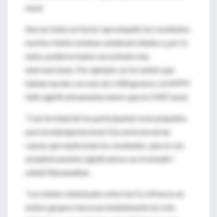
nasal.
Aun así, hubo un factor que empañó los resultados:
muchos bebés estaban subdesarrollados y, por lo
tanto, pudieron haber necesitado más
intervenciones. Por ejemplo, en los bebés que
habían nacido con más de 1.000 gramos, la NIPPV
falló significativamente menos que la CPAP nasal.
"Casi la mitad de los participantes eran pequeños
para la edad gestacional. Esa sería una de las
causas que explicarían los resultados, que no son
estadísticamente significativos en el estudio",
señaló Ramanathan.
"Los bebés reintubados entre las 0 y 24 horas en
ambos grupos fueron probablemente los más