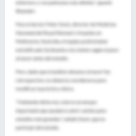
enfermos o con pulmones más débiles", apuntó
Bhandari.
Para el doctor Peter Davis, director de Medicina
Neonatal del Royal Women's Hospital, en
Melbourne, Australia, el equipo podría haber
estratificado fácilmente a los bebés según el peso
al nacer antes del estudio.
Pero, dado que el análisis del peso al nacer fue
retrospectivo, no debería considerarse para
modificar la práctica clínica.
"Habiendo dicho eso, este es un ensayo
importante que ayudará a abrir camino para
estudios más grandes", señaló Davis, que no
participó del estudio.