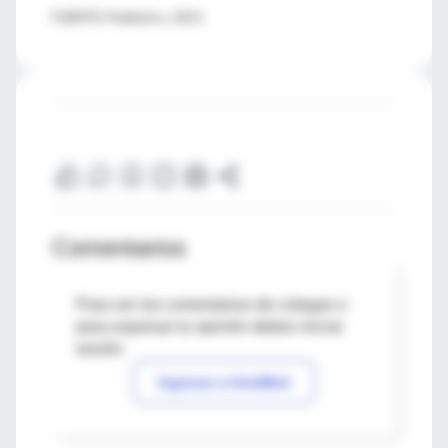
FUENTE: Pediatrics, 2011
Comentarios
Para ver los comentarios de colegas o
para expresar tu opinión debes iniciar
sesión
Ingresar a IntraMed