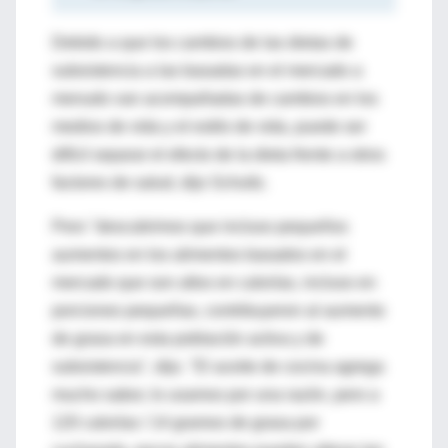
Debido a que los cambios de las dietas de
subsistencia a las basadas en el mercado a
menudo van acompañadas de cambios en los
medios de vida y el estilo de vida, puede ser
difícil separar el efecto de la dieta frente a otros
factores de salud, dijo Schultz.
Pero "descubrimos que incluso pequeños
aumentos en los alimentos basados en el
mercado que son altos en calorías, incluso en
porciones pequeñas, contribuyeron al aumento
de grasa en esta población activa y de
subsistencia", dijo. "El aceite de cocina agrega
mucho sabor, lo usamos por una razón, pero a
120 calorías / 14 gramos de grasa por