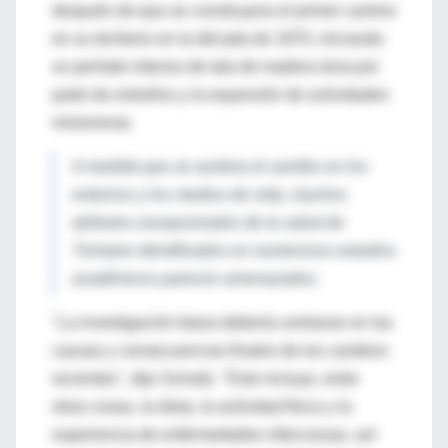
después de que se construyera el primer camino
en su territorio en la década de 1970, iniciando
un período intenso de tala de madera dura por
parte de extraños y la expansión de actividades
misioneras.
A medida que se acelera el cambio en los
entornos y los medios de vida, muchos
atributos excepcionales de la salud de
Tsimane identificados en numerosos estudios
académicos parecen amenazados.
"La investigación futura debería centrarse en las
causas y consecuencias finales de los cambios
recientes", dijo Schultz. "Esto incluye, entre
otras cosas, la dieta, la actividad física y la
experiencia de enfermedades infecciosas, así