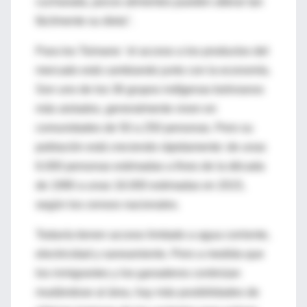
cucharada, pocos alimentos pueden alterar tan
fácilmente su dieta".
Para los Tsimane: 'el acceso a los productos del
mercado está cambiando junto con la economía.
Son uno de los 36 grupos indígenas bolivianos
más aislados, generalmente viven en
comunidades de 50 a 250 personas. Pero su
población está creciendo rápidamente: de unas
6.000 personas estimadas a fines de la década
de 1990 a unas 16.000 estimadas en 2015,
según los censos nacionales.
Todavía tienen acceso limitado a agua corriente,
electricidad y saneamiento. Pero a medida que
los inmigrantes y los ganaderos continúan
mudándose al área, hay más posibilidades de