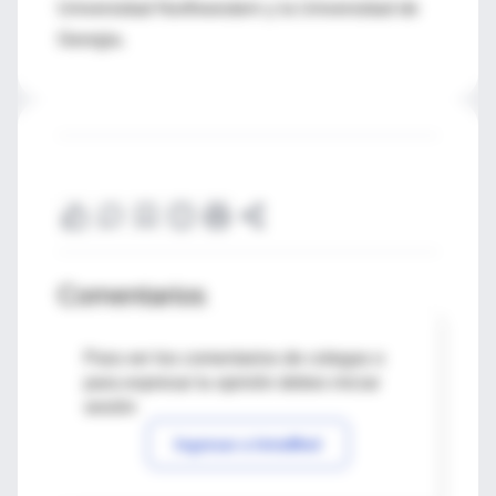
Universidad Northwestern y la Universidad de
Georgia.
Comentarios
Para ver los comentarios de colegas o
para expresar tu opinión debes iniciar
sesión
Ingresar a IntraMed