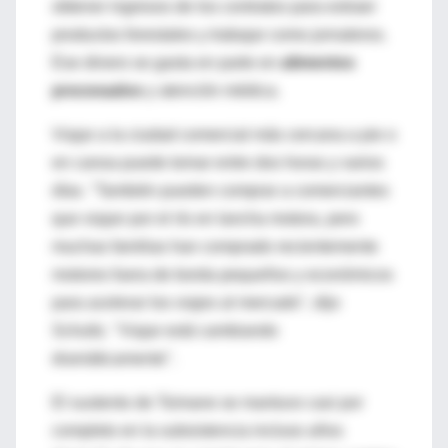
obtener ingresos de los contratos para extraer
productos forestales y trabajar como jornaleros.
Ese dinero se gasta en parte en
alimentos
procesados
y atención médica.
Viajar a la ciudad comercial más cercana a pie o
en canoa puede tomar entre dos horas y varios
días. "También pueden comprar a comerciantes
que viajan por el río en lancha motora, pero
muchas familias han comprado recientemente
motores fuera de borda pequeños y económicos
para acelerar los viajes al mercado", dijo
Schultz. "Viajar está cambiando
dramáticamente".
El sustento de Tsimane se mantuvo casi por
completo en la subsistencia incluso años