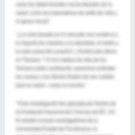
como los determinantes socioculturales de la
salud, como las expectativas de estilo de vida y
el apoyo social".
"¿La vida basada en el mercado nos condena a
la mayoría de nosotros a la obesidad, el estrés y
la mala salud del corazón? ¿Tendrá este efecto
en Tsimane '? Si los medios de vida de los
Tsimane están cambiando, queremos entender
las causas y los efectos finales de ese cambio
para su salud - y para la nuestra ".
* Esta investigación fue apoyada por fondos de
la Fundación Nacional de Ciencias de EE. UU.
El estudio incluyó investigadores de la
Universidad Estatal de Pensilvania, la