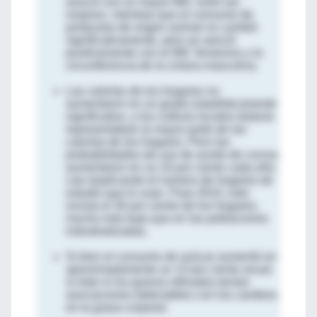
asoció con un mayor IMC entre las
mujeres, mientras que el consumo de
productos de origen animal no cambió
significativamente, pero se asoció
positivamente con el IMC femenino y la
circunferencia de la cintura masculina.
Las calorías de los hogares no
aumentaron en un grado estadísticamente
significativo, y los cultivos locales todavía
representaban la mayor parte de las
calorías de los hogares. Pero las
probabilidades de uso de aceite de cocina
aumentaron en un 24 por ciento cada año,
casi duplicando el número de hogares de
estudio que lo usan. Para 2010, esto
incluía el 30 por ciento de los hogares,
mucho más bajo que en las poblaciones
industrializadas.
Si bien el consumo de azúcar aumentó en
aproximadamente un 13 por ciento anual,
ni éste ni los granos refinados tenían
asociaciones detectables con los cambios
en la grasa corporal.