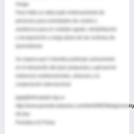
riesgo.
Hace falta un adecuado entrenamiento de
personas para actividades de control y
asistencia para el cuidado agudo, rehabilitación
y recuperación a largo plazo de las victimas de
quemaduras.
Se espera que Colombia participe activamente
en el desarrollo del plan propuesto y aproveche
esfuerzos multisectoriales, alianzas y la
cooperación internacional
jpgq@elhospital.org.co
http://www.periodicoelpulso.com/html/0902feb/general/g
05.htm
Periódico El Pulso