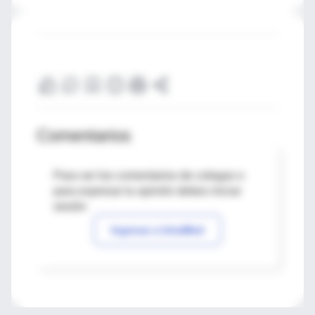
Comentarios
Para ver los comentarios de colegas o
para expresar tu opinión debes iniciar
sesión
Ingresar a IntraMed