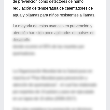
de prevención como detectores de humo,
regulación de temperatura de calentadores de
agua y pijamas para niños resistentes a llamas.
La mayoría de estos avances en prevención y
atención han sido poco aplicados en países en
desarrollo
donde ocurren el 95% de las muertes por
quemaduras.
La Organización Mundial de la Salud puso en
marcha el “Plan Mundial para prevención y
atención de quemaduras”, el cual fue elaborado
por expertos de 14 países y para ser ejecutado
en un lapso de 10 años (2008-2017).
Este plan establece la promoción en términos