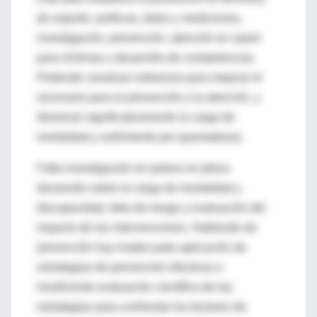
de soporte, políticas, datos y mediciones,
investigación, prevención, atención en salud
para víctimas y desarrollo de competencias.
Pretende canalizar esfuerzos para mejorar el
escenario para la prevención y la atención, y
disminuir significativamente la carga de
mortalidad y sufrimiento por quemaduras.
Falta investigación en países en pleno
desarrollo sobre la carga de mortalidad y
discapacidad, falta de riesgo y evaluación del
impacto de las intervenciones. Hablando de
prevención hay inadecuada aplicación de
estrategias de prevención efectivas e
insuficiente evaluación científica de las
estrategias para confrontar los factores de