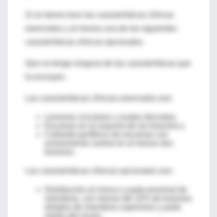
Si al menos tuvo las características clínicas
esenciales y al menos una de las siguientes
características clínicas opcionales.
Que no tenga ninguna de las características que
la excluyen.
Las características clínicas esenciales son:
Lesiones circulares u ovales discretas.
Escamas en la mayoría de las lesiones y
Collarete periférico de escamas con
aclaramiento central en al menos dos
lesiones.
Las características clínicas opcionales son:
Distribución en tronco y parte proximal de
miembros, con menos del 10% de lesiones
distales de miembros superiores y parte
media del muslo.