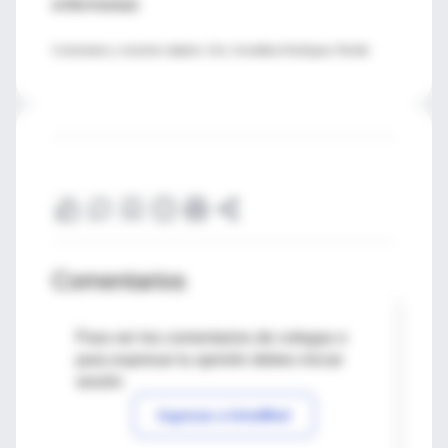
enfermedad.
Comentario y resúmen objetivo: Dra. Geraldina Rodríguez Rivello
Comentarios
Para ver los comentarios de colegas o
para expresar tu opinión debes iniciar
sesión
Ingresar a IntraMed