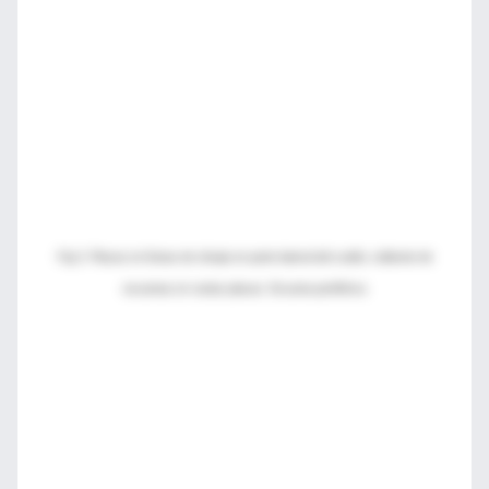
Fig 3. Placas en líneas de clivaje en parte lateral del cuello; collarete de
escamas en varias placas. Escama periférica