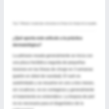
Fig 4. Pitiriasis rosada tipo urticariana en líneas de clivaje de la espalda
¿Qué aporta este artículo a la práctica
dermatológica?
La pitiriasis rosada generalmente se inicia con
una placa heráldica seguida de pequeñas
lesiones en las líneas de clivaje en 3 semanas
(patrón en árbol de navidad). El rash es
autolimitado y se resuelve en uno a tres meses,
sin cicatrices, no es contagioso y generalmente
el tratamiento es sintomático. La biopsia de piel
no es necesaria para el diagnóstico de la