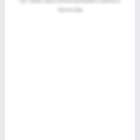
Fig 2. Pápulas y placas escamosas generalizadas en abdomen en
líneas de clivaje