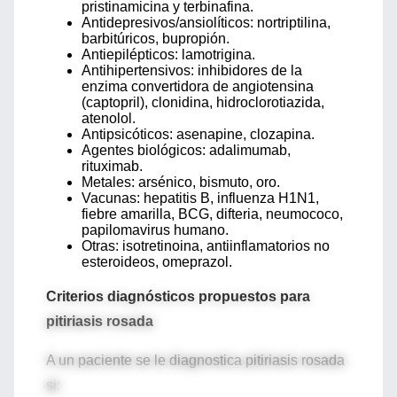
pristinamicina y terbinafina.
Antidepresivos/ansiolíticos: nortriptilina,
barbitúricos, bupropión.
Antiepilépticos: lamotrigina.
Antihipertensivos: inhibidores de la
enzima convertidora de angiotensina
(captopril), clonidina, hidroclorotiazida,
atenolol.
Antipsicóticos: asenapine, clozapina.
Agentes biológicos: adalimumab,
rituximab.
Metales: arsénico, bismuto, oro.
Vacunas: hepatitis B, influenza H1N1,
fiebre amarilla, BCG, difteria, neumococo,
papilomavirus humano.
Otras: isotretinoina, antiinflamatorios no
esteroideos, omeprazol.
Criterios diagnósticos propuestos para
pitiriasis rosada
A un paciente se le diagnostica pitiriasis rosada
si: