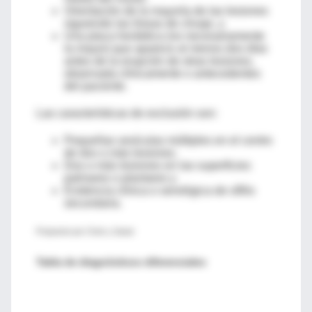
Orientación de la mayoría de las lesiones
siguiendo las líneas de clivaje, y
Una placa heráldica (no necesariamente
la mayor) que aparece al menos dos días
antes de la erupción de otras lesiones,
observada clínicamente o antecedentes
del paciente.
Las características de exclusión son:
Pequeñas vesículas múltiples en el centro
de dos o más lesiones.
Dos o más lesiones en las superficies
palmares o plantares y
Evidencia clínica o serológica de sífilis
secundaria.
Propuesto por Chuh y Zawar
Tabla de diagnósticos diferenciales