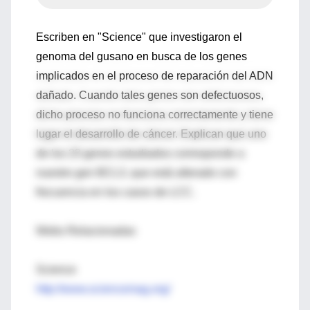
Escriben en "Science" que investigaron el
genoma del gusano en busca de los genes
implicados en el proceso de reparación del ADN
dañado. Cuando tales genes son defectuosos,
dicho proceso no funciona correctamente y tiene
lugar el desarrollo de cáncer. Explican que uno
de los 23 genes estudiados corresponde a
nuestro gen BCL3, que está alterado con
frecuencia en los casos de LCC.
Webs Relacionadas
Science
http://www.sciencemag.org/