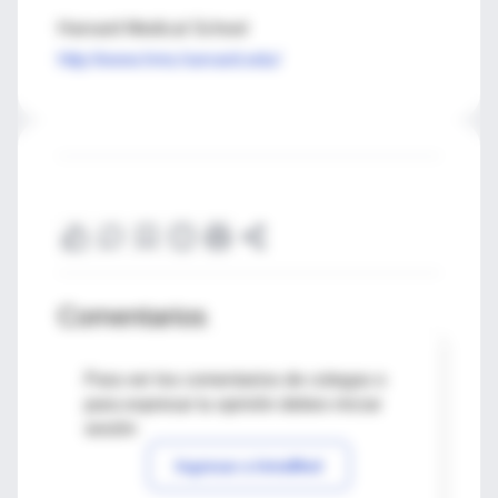
Harvard Medical School
http://www.hms.harvard.edu/
Comentarios
Para ver los comentarios de colegas o
para expresar tu opinión debes iniciar
sesión
Ingresar a IntraMed