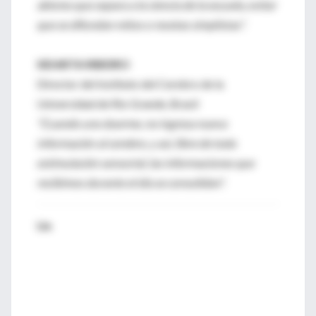
abismo que separa a la ciencia de la escuela, evitar
que se difundan mitos o recetas simplistas".
SIDARTA RIBEIRO
Director del Instituto del Cerebro de la
Universidad de Río Grande, Brasil
"Cuando uno duerme, no ingresa nueva
información al cerebro, y así, libre de toda
estimulación sensorial, las informaciones que
recibimos durante el día se consolidan".
Un