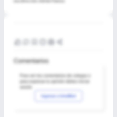
esa dirección. Adrián Paenza
Comentarios
Para ver los comentarios de colegas o
para expresar tu opinión debes iniciar
sesión
Ingresar a IntraMed