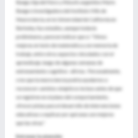
Bunge, hija del físico y filósofo argentino Mario
Bunge e investigadora del Instituto Hills de
Neurociencia, en la Universidad de California en
Berkeley. Sus estudios, aunque todavía
preliminares, parecen indicar que sí. "Vimos
mejoras en tests de matemática y en memoria de
trabajo, entre otros aspectos vinculados con el
aprendizaje, luego de algunas semanas de
entrenamiento cognitivo -afirma-. Personalmente,
creo que la neurociencia podría ayudarnos a
reconocer cambios sinápticos incluso antes de que
se registren en el plano del comportamiento,
ofrecer pistas para el desarrollo de intervenciones
educativas o explicar por qué unas son mejores
que las otras."
Entrenar la atención