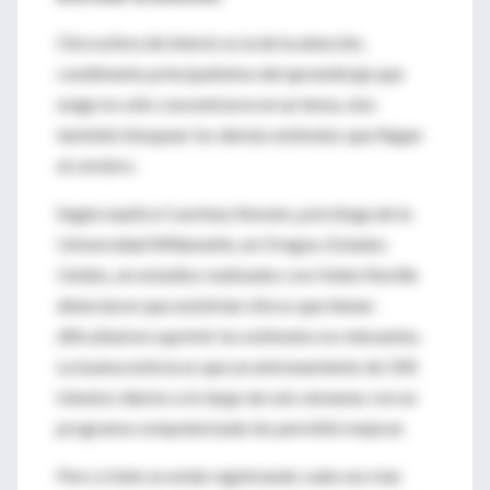
Otra esfera de interés es la de la atención,
condimento principalísimo del aprendizaje que
exige no sólo concentrarse en un tema, sino
también bloquear los demás estímulos que llegan
al cerebro.
Según explica Courtney Stevens, psicóloga de la
Universidad Willamette, en Oregon, Estados
Unidos, en estudios realizados con Helen Neville
detectaron que existirían chicos que tienen
dificultad en suprimir los estímulos no relevantes.
La buena noticia es que un entrenamiento de 100
minutos diarios a lo largo de seis semanas con un
programa computarizado les permitió mejorar.
Pero si bien se están registrando cada vez más