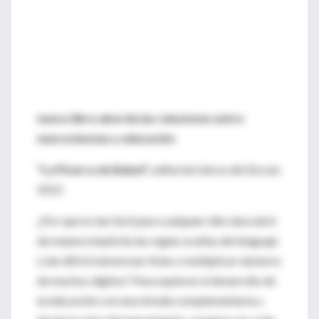
nuevo libro aborda las relaciones entre
neurociencias y educación
"La Pizarra de Babel",
editorial Libros del Zorzal,
2012
¿Por qué es tan fácil para cualquier niño descubrir
de manera implícita las reglas ocultas del lenguaje
y tan difícil memorizar listas o multiplicar números
de muchos dígitos? Para explorar el desarrollo de
la educación con una mirada complementaria y