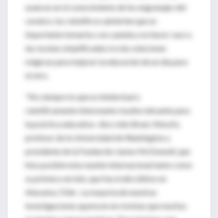
avances en el conocimiento de los engranajes del
cerebro, los científicos advierten que es
importante tomarlos con cautela y no hacer caso a
las recetas simplificadas ni a las soluciones
mágicas para mejorar la educación de un día para
el otro.
"No siempre lo que es intelectual o
científicamente interesante resulta relevante para
la práctica educativa -dice John Bruer, filósofo,
profesor de la Universidad de Washington y
presidente de la Fundación James McDonnell, que
hizo posible esta reunión internacional tanto como
su primera versión, que fue el año último en
Atacama, Chile-. La mayoría de nuestras
investigaciones aparecen en revistas que muchos