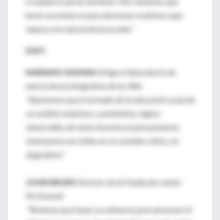
ni siquiera oyeron nombrar. Pero tenemos que
hacer un esfuerzo para atravesar el abismo que
separa a la ciencia de la escuela."
DIXIT
MARIANO SIGMAN
Dirige el laboratorio de
neurociencia integrativa de la UBA
"Queremos que el armado de la educación surja de
un análisis empírico, cuantitativo, lógico,
observable, de cómo funciona el pensamiento.
Intentamos ser útiles en un sentido crítico, no
dogmático"
JOHN BRUER
Director de la Fundación James
McDonnell
"Tenemos que hacer un esfuerzo para atravesar el