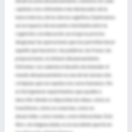
desde la usina del pensamiento, reunimos en cada
capítulo a los referentes más destacados de la
neurociencia y de la ciencia cognitiva. Exploramos
así un espacio de encuentro inevitable entre la
cognición y la educación, en el que es preciso
desgranar las operaciones que nos permiten hacer
aquello que hacemos: las palabras, las frases, las
preposiciones, la sintaxis del pensamiento.
Enfrentar con valentía el desafío de entender el
mundo del pensamiento es una de las tareas más
ciclópeas que nos queda a los seres humanos. No
es fácil generar experimentos que ayuden a
describir dónde se depositan las ideas, cómo se
transfieren, cómo se conectan, como se
desarrollan, como mutan, como interactúan. Este
libro, sin ninguna duda, es un excelente aporte en