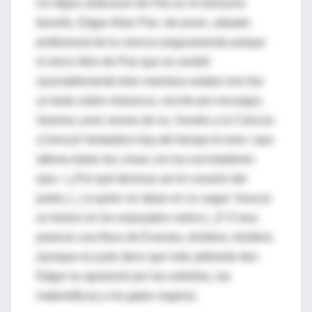
Un digno antecesor de Fito es mi borracho
favorito, Edgar Allan Poe -de joven, odiador
profesional de la ciencia (seguramente porque
el único libro de Poe que se vendió
razonablemente bien mientras estaba vivo fue
un texto sobre moluscos, escrito por encargo)-.
Veamos unos versos de su: Soneto a la Ciencia:
¡Ciencia! Verdadera hija del tiempo tú eres / que
alteras todas las cosas con tus escrutadores
ojos. / ¿Por qué devoras así el corazón del
poeta, [...] a quien no dejas en su vagar / buscar
un tesoro en los enjoyados cielos [...]? O sea:
pareces una flaca de Exactas, etcétera, etcétera
(aunque es justo decir que más adelante don
Edgar se apasionó por las estrellas, las
matemáticas y los gatos negros).