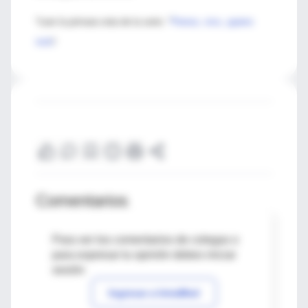
*Leer la primara nota de la serie: "
Pienso, vivo, ¡quiero
rock
!
Comentarios
Para ver los comentarios de colegas o
para expresar tu opinión debes iniciar
sesión
Ingresar a IntraMed