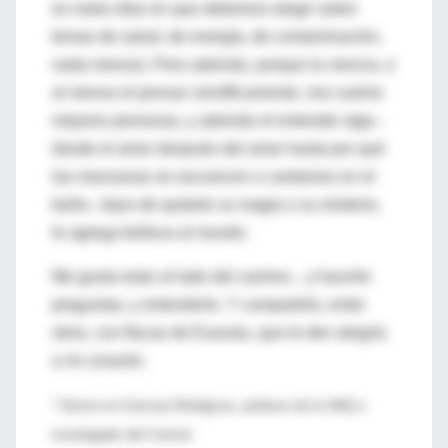
en estos días en que debemos elegir sobre
temas de salud, de energía, de contaminación,
nada menos). Pero además, porque la ciencia, o
al menos el pensar científicamente, nos vuelve
mejores personas, y además el entender algo -
desde el amor después del amor hasta por qué
las manzanas se oscurecen o cantamos en el
baño-, lejos de quitarle su magia o su misterio,
le agrega belleza al mundo.
Me gusta estar al lado del camino... y hacerle
preguntas, y entenderlo. Y compartirlo, entre
otros, con flacas de Exactas, que le den alegría
a mi corazón.
* Doctor en Ciencias Biológicas, profesor de la UNQ e
investigador del Conicet.