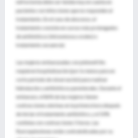
nefrectomía debe ser tenida muy en cuenta en
pacientes con infecciones que no responden al
tratamiento. En el caso de abscesos, el
tratamiento consiste en cursos más prolongados
de antibióticos (intravenosa u orales) o
tratamiento secuencial.
Las mujeres embarazadas con pielonefritis
requieren hospitalización (por lo menos para un
corto período de observación) para realizar
hidratación y antibióticos parenterales. Durante el
embarazo, el 86% de las mujeres tienen
contracciones uterinas en la primera hora después
de iniciar el tratamiento antibiótico, y el 50%
continúa con contracciones 5 horas. Las
fluoroquinolonas están contraindicadas por su