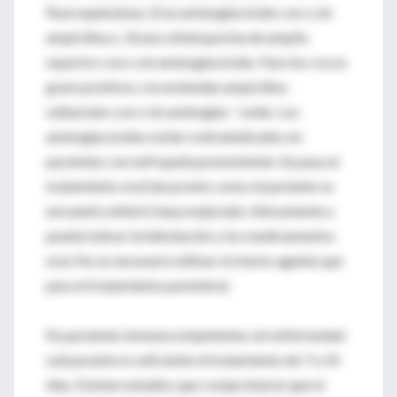
fluoroquinolona; 2) un aminoglucósido con o sin
ampicilina o, 3) una cefalosporina de amplio
espectro con o sin aminoglucósido. Para los cocos
gram positivos, recomiendan ampicilina-
sulbactam con o sin aminogluc´´osido. Los
aminoglucósidos están contraindicados en
pacientes con nefropatía preexistente. Se pasa al
tratamiento oral tan pronto como el paciente se
encuentre afebril, haya mejorado clínicamente y
pueda tolerar la hidratación y los medicamentos
oral. No es necesario utilizar el mismo agente que
para el tratamiento parenteral.
En pacientes inmunocompetentes sin enfermedad
subyacente es suficiente el tratamiento de 7 a 14
días. Existen estudios que comprobaron que el