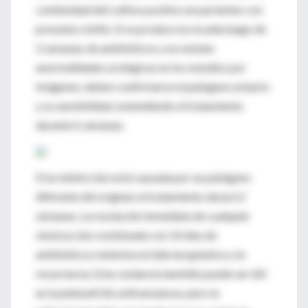
continuidad del cultivo positivo en pacientes con
presunta cistitis. Si se produce la recaída luego de
2 semanas de antibióticos y no existen
anormalidades urológicas en los estudios por
imágenes, deben confirmarse el patógeno urinario
y su sensibilidad, extendiendo el tratamiento
durante 6 semanas.
Si la reinfección está causada por un patógeno
diferente del original, el tratamiento durará 2
semanas. La resolución inmediata de cualquier
obstrucción combinada con 14 días de
antibióticos minimiza la falla terapéutica y la
recurrencia. Esta conducta también puede ser útil
en la pielonefritis enfisematosa; pero la