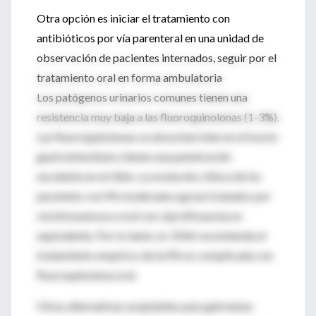
Otra opción es iniciar el tratamiento con
antibióticos por vía parenteral en una unidad de
observación de pacientes internados, seguir por el
tratamiento oral en forma ambulatoria
Los patógenos urinarios comunes tienen una
resistencia muy baja a las fluoroquinolonas (1-3%).
Las fluoroquinolonas se absorben bien en el tracto
gastrointestinal y tienen una penetración
excelente en el riñón. La evolución clínica de los
pacientes con PA moderada a grave tratados por
vía intravenosa u oral con ciprofloxacina es
equivalente. Por lo tanto, la IDSA recomienda el
tratamiento empírico de la PA no complicada con
fluoroquinolona oral.
Otras alternativas aceptables para gérmenes