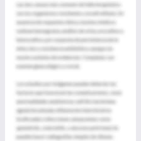
Las dos causas más comunes de falla terapéutica
son los organismos resistentes y la nefrolitiasis. En
ausencia de respuesta clínica, muchos médicos
realizan hemograma, análisis de orina, urocultivo y
hemocultivo, por sospecha de persistencia de la
infección y resistencia antibiótica, aunque sin
mucho sustento de evidencias. Completar con
examen ginecológico y rectal.
Los estudios por imágenes pueden detectar los
factores que favorecen las complicaciones, como
anormalidades anatómicas, nefritis bacteriana
aguda (localizada, inflamación intersticial no
licuificada) o infecciones subyacentes como
apendicitis, colecistitis, o absceso perirrenal. Se
pueden hacer radiografías simples de riñones,