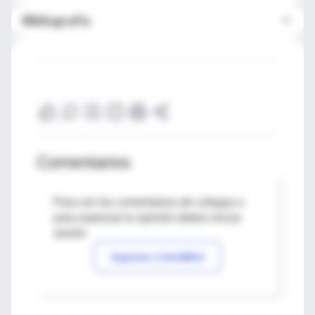
Bibliografía
Comentarios
Para ver los comentarios de colegas o
para expresar tu opinión debes iniciar
sesión
Ingresar a IntraMed