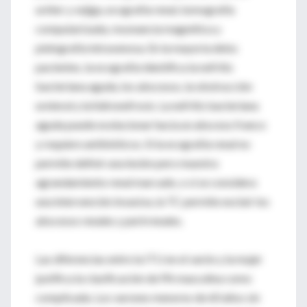
uréter y vejiga, ecografía renal, tomografía
computarizada, resonancia magnética y
pielografía intravenosa. En la mayoría delos
pacientes, la ecografía identifica la nefritis
bacteriana aguda, los abscesos, la obstrucción
ureteral y la hidronefrosis. La nefritis bacteriana
aguda puede evolucionar hacia un absceso franco
y requiere antibióticos. Si la ecografía renal no
permite definir una lesión pero muestra
agrandamiento renal marcado, o si se considera
una intervención invasiva, la TC permite excluir los
abscesos renales y perirrenales.
Las diferencias entre la ITU en el varón y la mujer
justifica la clasificación de PA masculina como
complicada. Los varones menores de 60 años sin