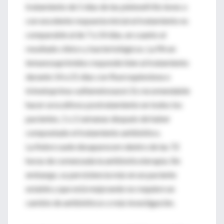
tratamiento de 5 días de las pielonefritis leves o
con excelente respuesta inicial al tratamiento es
comparable al de 7 a 14 días, en cuanto al
resultado clínico y bacteriológicos. La PA en
inmunosuprimidos responde bien al tratamiento
durante 14 a 21 días con fluoroquinolona o
trimetoprima-sulfametoxazol. Es recomendable
hacer urocultivos postratamiento en todos los
pacientes, 1 o 2 semanas después de haber
compoetado el tratamiento antibiótico.
La fiebre suele desaparecern dentro de las 72
horas de comenzada la antibioticoterapia. Sin
embargo, su persistencia más en un paciente
estable y que está mejorando no requiere un
cambio de antibióticos o más investigación.