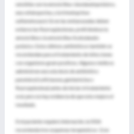
sensibles son la amoxicilina-clavulanatopotásico,
una cefalosporina, y la trimetoprima-
sulfametoxazol. En en las embarazadas deben
evitarse las fluoroquinolonas, prefiriéndose la
amoxicilina o la amoxicilina-ñcalvulanato
potásico. Estos últimos antibióticos también se
recomiendan para el tratamiento de infecciones
con organismo gram positivos. Algunos médicos
administran una sola dosis de antibiótico
parenteral (ceftriaxona, gentamicina o
fluoroquinolona) antes de iniciar el tratamiento
oral, pero no hay evidencia de que esto mejore el
resultado.
Si el paciente requiere internación, la IDSA
recomienda tres esquemas terapéuticos: 1) un