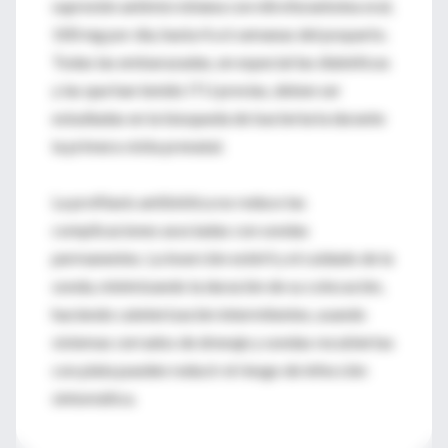
supresión antimicrobiana con nitrofurantoina oral,
100 mg por día, hasta 4 a 6 semanas del posparto.
Todas las embarazadas, en especial las diabéticas
y las que han tenido ITU previas, deben ser
estudiadas en la búsqueda de bacteriuria durante
la primera visita prenatal.
La profilaxis antibiótica no reduce las
complicaciones asociadas con sondas
permanentes. La inserción estéril y el cuidado de la
sonda, minimizando la duración de su colocación,
haciendo cateterización intermitentes, usando
sistemas cerrados de drenaje y sondas recubiertas
con plata pueden reducir el riesgo de infección
sintomática.