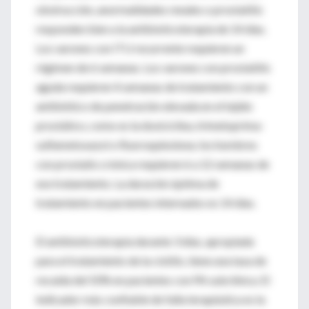
obstrucción, anormalidades renales o prostatitis
responden bien a la antibioticoterapia de 14 días.
Los varones con ITU recurrente requieren un
régimen de 6 semanas. Los varones con prostatitis
aguda requieren 4 semanas de tratamiento con un
antibiótico de penetración elevada en el tejido
prostático, como es la doxiciclina, trimetoprima-
sulfametoxazol o fluoroquinolona; los hombres
con prostatis crónica requieren 6 a 12 semanas de
ese tratamiento. La duración óptima de
tratamiento en pacientes internados es 14 días.
El antibioticoterapia durante 3 días, apropiada
para el tratamiento de la cistitis, tiene una tasa de
recaída del 50% en pacientes con PA subclínica. El
indicador más confiable de falla terapéutica es la