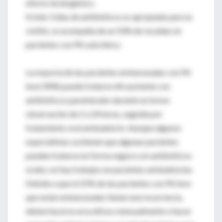
efecto teratogénico.
Si bien 3 días de antibióticos es apropiado para la
cistitis, se acompaña de un 50% de recaídas en
pacientes con PA subclínica.
La mayoría de las pacientes embarazadas con PA
leve (90%) puede tratarse eficazmente con
antibióticos parenterales durante un breve
observación de 2 a 24 horas, seguida por
tratamiento oral ambulatorio. Aunque algunos
especialistas sostienen que algunas pacientes
pueden tratarse en forma segura con antibióticos
orales, no hay trabajos en pacientes ambulatorias.
Debido a que el 25% de las pacientes con PA leve
que están embarazadas tienen una recurrencia,
deben hacerse urocultivos mensualmente o hacer