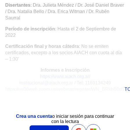
Disertantes
: Dra. Julieta Méndez / Dr. José Daniel Braver
/ Dra. Natalia Bello / Dra. Erica Witman / Dr. Rubén
Saurral
Período de inscripción
: Hasta el 2 de Septiembre de
2022
Certificación final y horas cátedra
: No se emiten
certificados, excepto a los socios AIACH con cuota al día
– 1:30’
Informes e Inscripción
https://www.aiach.org.ar/
institucional@aiach.org.ar
/ Tel: 1169134249
https://us06web.zoom.us/webinar/register/WN_BRkbB0d
Crea una cuenta
o iniciar sesión para continuar
con la lectura