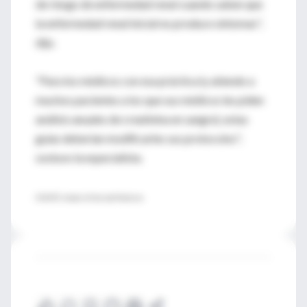
de riesgo de enfermedad renal cuando saben que
la enfermedad renal inicial no produce síntomas",
dijo.
"Para los médicos con esa práctica (y atiendo a
muchos pacientes a los que sus médicos les piden
análisis anuales de creatinina en sangre), estas
guías deberían modificarles sus protocolos",
sostuvo la especialista.
FUENTE: Annals of Internal Medicine