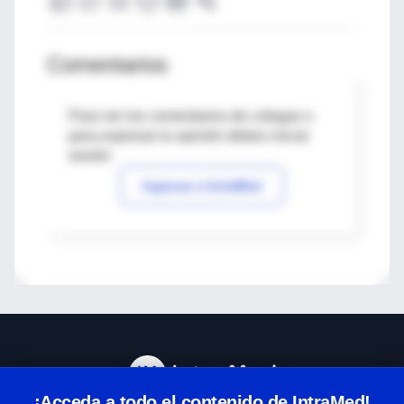
Comentarios
Para ver los comentarios de colegas o
para expresar tu opinión debes iniciar
sesión
Ingresar a IntraMed
¡Acceda a todo el contenido de IntraMed!