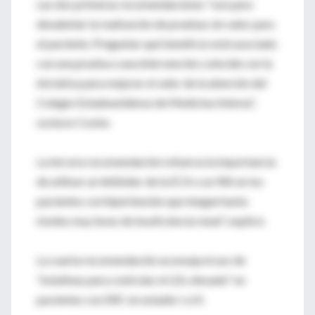
Las dos primeras recomendaciones "son para
desalentar la realización de pruebas sin valor para
el paciente. Preguntar qué beneficio está asociado
con una prueba o una intervención coincide con la
iniciativa para mejorar el valor de la atención del
Colegio Estadounidense de Medicina Interna",
sostuvo Cooke.
La tercera recomendación refuerza la importancia
de utilizar un inhibidor de la ECA o un IRA en los
pacientes con hipertensión que tengan hasta
niveles muy leves de insuficiencia renal", explicó.
La cuarta recomendación aconseja el uso de
"estatinas para controlar el LDL elevado" en
pacientes con ERC en estadio I a III.