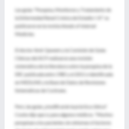
Las guías "Pesquisa, Monitoreo y Tratamiento de
la Enfermedad Renal Crónica de Estadio I-III" se
publicaron en la revista Annals of Internal
Medicine.
El doctor Amir Qaseem y la Comisión de Guías
Clínicas del ACP realizaron una revisión
sistemática de la literatura sobre la pesquisa de la
ERC publicada entre 1985 y el 2011 e identificada
en MEDLINE y la Base de Datos de Revisiones
Sistemáticas de Cochrane.
Pero, las guías ¿modificarán la práctica clínica?
Cooke dijo que sí, para algunos médicos. "Muchos
pesquisan a los pacientes sin síntomas ni factores