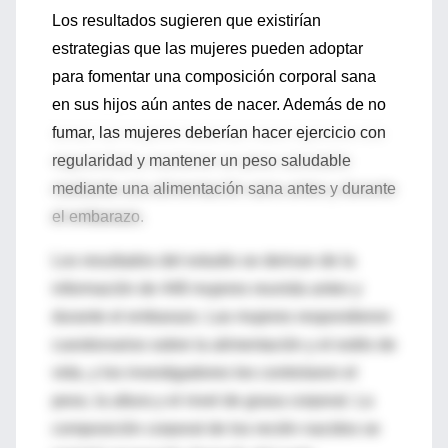
Los resultados sugieren que existirían
estrategias que las mujeres pueden adoptar
para fomentar una composición corporal sana
en sus hijos aún antes de nacer. Además de no
fumar, las mujeres deberían hacer ejercicio con
regularidad y mantener un peso saludable
mediante una alimentación sana antes y durante
el embarazo.
Los resultados del estudio se derivan de la
información de 448 mujeres reunida antes y
durante el embarazo. Las mujeres respondieron
cuestionarios sobre la alimentación y el estilo de
vida, y los investigadores les controlaron el
peso, la altura y el nivel de grasa corporal. La
composición corporal de los recién nacidos se