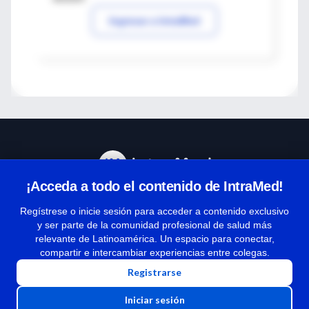
Ingresar a IntraMed
¡Acceda a todo el contenido de IntraMed!
Centro de Ayuda
Regístrese o inicie sesión para acceder a contenido exclusivo
y ser parte de la comunidad profesional de salud más
relevante de Latinoamérica. Un espacio para conectar,
Términos y condiciones
compartir e intercambiar experiencias entre colegas.
| Políticas de privacidad
Registrarse
| Todos los derechos reservados | Copyright 1997-2026
Iniciar sesión