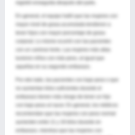
registró enseguida después del parto.
En general, el equipo halló que las mujeres con
mayor nivel de grasa acumulada tendieron a
tener hijos con mayor porcentaje de grasa
corporal. Lo mismo ocurrió con las pacientes
con un caminar lento. Las mujeres más altas
tuvieron niños con más peso, al igual que
aquellas en su segundo embarazo.
Por otro lado, las pacientes con bajo peso o que
no aumentan kilos suficientes durante el
embarazo tienen más riesgo de tener un hijo
con bajo peso al nacer. En general, los médicos
recomiendan que las mujeres con peso normal
aumenten entre 11 y 16 kilos durante en
embarazo, mientras que las mujeres con