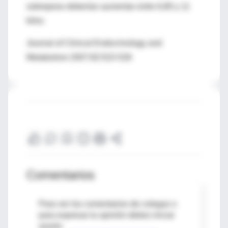
sobrepeso deberían aumentar entre 6,80 y 11
kilos.
Journal of Clinical Endocrinology and
Metabolism 2007;92:523-526
Comentarios
Para ver los comentarios de colegas o
para expresar tu opinión debes iniciar
sesión