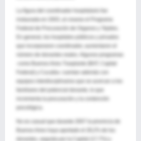
La figura del coordinador hospitalario fue
instaurada en 2003, al crearse el Programa
Federal de Procuración de Organos y Tejidos.
En general, los hospitales públicos y privados
que incorporaron coordinador, aumentaron el
número de donantes reales. Algunos programas
-como Buenos Aires Trasplante (BAT, Capital
Federal) y Cucaiba- cuentan además con
equipos interdisciplinarios que se acercan a los
familiares del potencial donante, lo que
incrementa la procuración y la contención
psicológica.
No es casual que durante 2007 la provincia de
Buenos Aires haya aportado el 28,2% de los
donantes, seguida por la Capital (17,7%) y