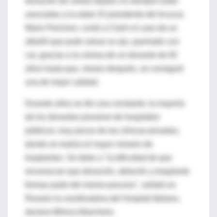
donación de ciertos tejidos no siempre están
asociadas a la edad. El presidente del Incucai,
Mario Perichon, contó a Clarín el caso de un
albañil que pudo salvar su ojo, quemado con
cal, gracias a la córnea de un donante de 92
años hasta que, meses después, se consiguió
una de mejor calidad.
Durante años se dio una constante: la mayoría
de los donantes proviene de hospitales
públicos; muy pocos de las clínicas privadas,
donde se realiza el mayor número de
trasplantes. Se debe a "la dificultad de que
reconozcan que donación, ablación y trasplante
forman parte del mismo proceso", señaló en
Rosario la coordinadora del Hospital Italiano,
doctora Mónica Banchero.