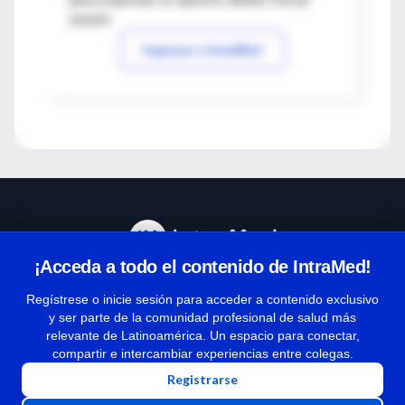
sesión
Ingresar a IntraMed
¡Acceda a todo el contenido de IntraMed!
Centro de Ayuda
Regístrese o inicie sesión para acceder a contenido exclusivo
y ser parte de la comunidad profesional de salud más
relevante de Latinoamérica. Un espacio para conectar,
Términos y condiciones
compartir e intercambiar experiencias entre colegas.
| Políticas de privacidad
Registrarse
| Todos los derechos reservados | Copyright 1997-2026