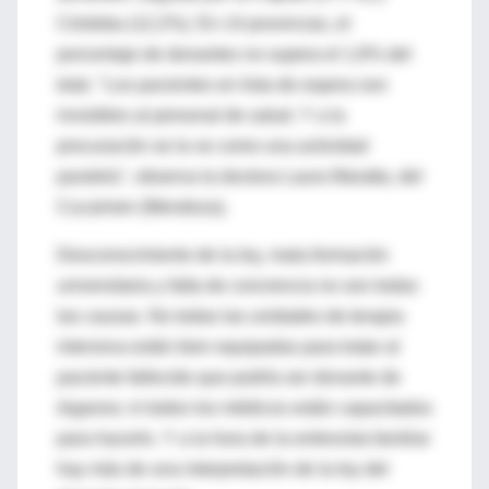
Córdoba (12,2%). En 14 provincias, el
porcentaje de donantes no supera el 1,6% del
total. "Los pacientes en lista de espera son
invisibles al personal de salud. Y a la
procuración se la ve como una actividad
paralela", observa la doctora Laura Maratta, del
Cucaimen (Mendoza).
Desconocimiento de la ley, mala formación
universitaria y falta de conciencia no son todas
las causas. No todas las unidades de terapia
intensiva están bien equipadas para tratar al
paciente fallecido que podría ser donante de
órganos; ni todos los médicos están capacitados
para hacerlo. Y a la hora de la entrevista familiar
hay más de una interpretación de la ley del