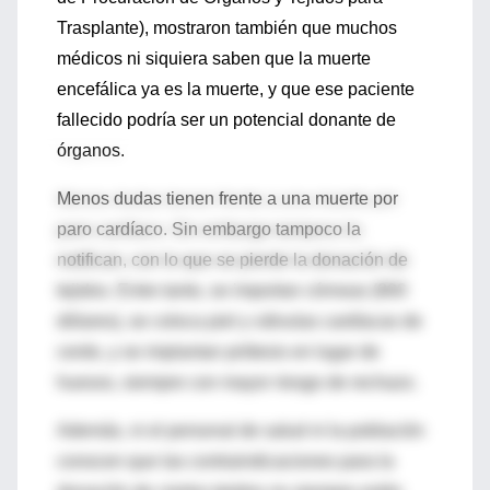
Trasplante), mostraron también que muchos
médicos ni siquiera saben que la muerte
encefálica ya es la muerte, y que ese paciente
fallecido podría ser un potencial donante de
órganos.
Menos dudas tienen frente a una muerte por
paro cardíaco. Sin embargo tampoco la
notifican, con lo que se pierde la donación de
tejidos. Entre tanto, se importan córneas (800
dólares), se coloca piel y válvulas cardíacas de
cerdo, y se implantan prótesis en lugar de
huesos, siempre con mayor riesgo de rechazo.
Además, ni el personal de salud ni la población
conocen que las contraindicaciones para la