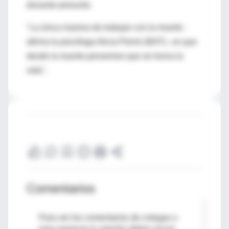
donante presunto.
"La única manera de trabajar con la muerte -
afirma la psicóloga Alicia Pierini (BAT)-, es que
desde la muerte pensemos que se honra la
vida".
Comentarios
Para ver los comentarios de colegas o
para expresar tu opinión debes iniciar