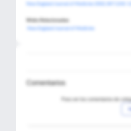
New England Journal of Medicine 2002;347:1242-
Webs Relacionadas
New England Journal of Medicine
Comentarios
Para ver los comentarios de coleg
I