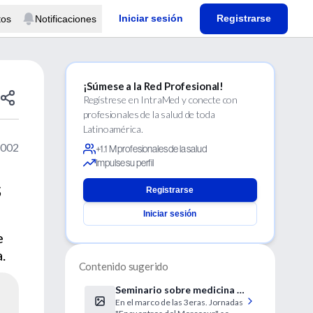
Iniciar sesión
Registrarse
tos
Notificaciones
¡Súmese a la Red Profesional!
Regístrese en IntraMed y conecte con
profesionales de la salud de toda
Latinoamérica.
2002
+1.1 M profesionales de la salud
Impulse su perfil
s
Registrarse
Iniciar sesión
e
.
Contenido sugerido
Seminario sobre medicina y
En el marco de las 3eras. Jornadas
periodismo