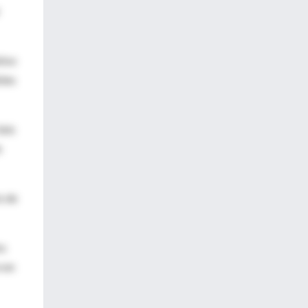
tivo
bles
Seis
e
o de
os
e en