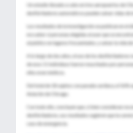
Un estudio llevado a cabo en tres aeropuertos de Chi
desfibriladores automáticos pueden salvar vidas de 
Los resultados de la investigación se publican en el
era saber si personas elegidas al azar que se encontr
al público en lugares frecuentados, y salvar la vida d
A lo largo de dos años, el uso de los desfibriladores
de esos 11 individuos fueron resucitados por persona
ellos eran médicos.
Del total de 18 sujetos con parada cardíaca, el 56% 
Aviación de Chicago.
Con todo ello, concluyen que, si bien consideran re
desfibriladores, sus resultados sugieren que la caren
caso de emergencia.