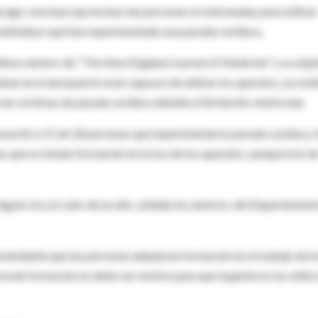
cago concluye que incluso las personas no entrenadas para utilizar
individuos que han experimentado una parada cardíaca.
 último número de "The New England Journal of Medicine" y su obje
aban en el aeropuerto eran capaces de utilizar los aparatos, accesi
e las víctimas de parada cardíaca debida a fibrilación ventricular.
 resucitó a 11 de 18 personas que experimentaron parada cardíaca. 
s que no tenían formación en el uso de los aparatos, aunque tres d
seguía vivo al cabo de un año, señalan los autores, del Departament
comendable que las personas adquieran formación en el manejo de l
cia de formación no debe ser motivo para que la gente no los utilic