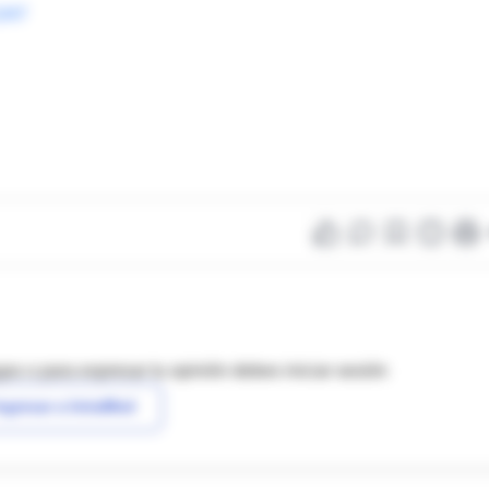
1247
as o para expresar tu opinión debes iniciar sesión
ngresar a IntraMed