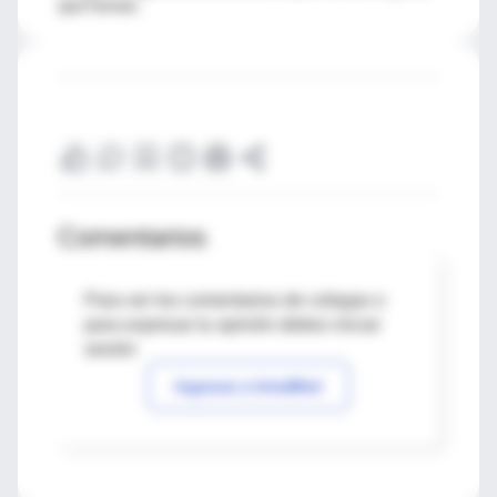
que fuman.
Comentarios
Para ver los comentarios de colegas o
para expresar tu opinión debes iniciar
sesión
Ingresar a IntraMed