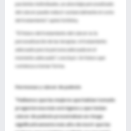
pacientes individuales, un abordaje personalizado
del cáncer puede reducir sustancialmente el costo
del tratamiento", opinó Schilsky.
"El futuro del tratamiento del cáncer es la
personalización de las terapias: el tratamiento
adecuado para la persona adecuada en el
momento adecuado", concluyó. Un futuro que
comienza a tomar forma.
Hormonas y cáncer de pulmón
"Hallamos que las mujeres que habían tomado
progesterona más estrógeno y que tenían
cáncer de pulmón presentaban un riesgo
significativamente más alto de morir que las