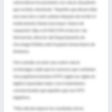
sobrevida en los pacientes con cáncer de pulmón
que reciben cetuximab. "Aquellos que desarrollan
una reacción o rash cutáneo después de recibir el
medicamento tienen una mayor chance de
respuesta", dijo a LA NACION el doctor Jan
Vermorken, director del Departamento de
Oncología Médica del Hospital Universitario de
Amberes.
Otro estudio, en este caso sobre cáncer
orofaríngeo, halló que los tumores que contienen
virus papiloma humano (HPV, según sus siglas en
inglés) responden mejor a los tratamientos
convencionales que aquellos que son HPV-
negativos.
"Más allá de mejorar los resultados de los