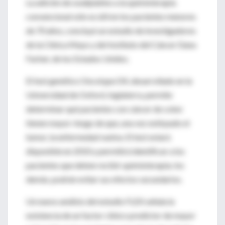
La adición de oxaliplatino a la quimioterapia
convencional sólo es útil en los pacientes menores
de 70 años, concluyó un estudio de investigadores
de la Clínica Mayo y del Instituto del Cáncer Dana
Farber, de los Estados Unidos.
El test genético Oncotype DX, desarrollado en la
Universidad de Oxford, Inglaterra, permite
determinar qué pacientes con cáncer de colon
tienen mayor riesgo de que, una vez extirpado el
tumor, la enfermedad vuelva. El test estará
disponible en 2010 y permitirá identificar a los
pacientes que deben recibir quimioterapia; los
demás, podrán evitar sus efectos secundarios.
Un nuevo análisis del estudio FLEX señala la
existencia de un factor clínico predictor de mayor