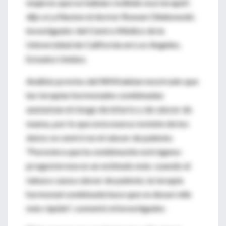
mujeres que no habían recibido esa terapia",
dijo a La Nacion el doctor Rowan Chlebowski,
investigador del Centro Médico de la
Universidad de California en Los Angeles,
Estados Unidos.
Análisis previos del WHI habían mostrado que
las terapias hormonales combinadas
aumentan el riesgo de infarto y de cáncer de
mama, por lo que esta nueva revisión de los
datos se centró en el cáncer de pulmón.
"Pareciera que la combinación estrógeno-
progesterona es un estímulo más: cuando el
tabaco causa cáncer de pulmón, la terapia
hormonal combinada hace que se desarrolle
más rápido", comentó el investigador.