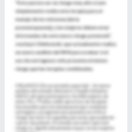
"Esto parece ser un riesgo muy alto si uno
simplemente recibe esta terapia para el
manejo de los síntomas [de la
posmenopausia], y las mujeres deben estar
informadas de este nuevo riesgo potencial",
concluyó Chlebowski, que actualmente realiza
un nuevo análisis del WHI para evaluar si el
uso de estrógenos sólo presenta el mismo
riesgo que las terapias combinadas.
ORLANDO (De un enviado especial).- Un nuevo
análisis del estudio Women?s Health Initiative
(WHI), del que participaron 16.608 mujeres de
entre 50 y 79 años, halló que el uso de terapias
hormonales para la menopausia que contienen
estrógeno y progesterona aumenta un 61% el
riesgo de morir en aquellas personas que padecen
cáncer de pulmón. El estudio encontró que este
riesgo es significativamente mayor en las mujeres