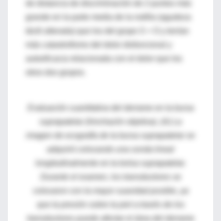
de distancia de discriminación de 2 puntos más
grande en la parte media de la rodilla (agudeza
táctil alterada) que los del grupo S + O y tenían
más catastrofismo del dolor disfuncional y
autoeficacia relacionada con el dolor que los
otros dos grupos.
Evaluación cuantitativa del derrame en la bursa
suprapatelar (hinchazón objetiva). (A) La
imagen de ecografía de la bursa suprapatelar se
adquirió colocando una sonda lineal
longitudinalmente en la bolsa suprapatelar.
Durante el examen, los transductores se
colocaron con la mayor suavidad posible, ya
que la presión sobre la piel a través de los
transductores puede afectar el área del derrame