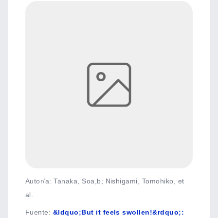
Autor/a: Tanaka, Soa,b; Nishigami, Tomohiko, et
al.
Fuente
:
&ldquo;But it feels swollen!&rdquo;: