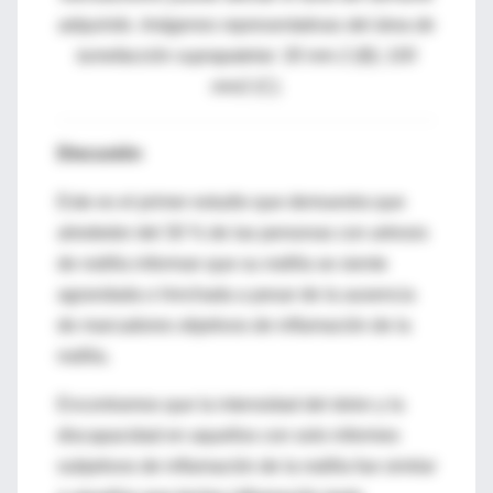
adquirido. Imágenes representativas del área de
tumefacción suprapatelar: 30 mm 2 (B); 100
mm2 (C).
Discusión
Este es el primer estudio que demuestra que
alrededor del 30 % de las personas con artrosis
de rodilla informan que su rodilla se siente
agrandada o hinchada a pesar de la ausencia
de marcadores objetivos de inflamación de la
rodilla.
Encontramos que la intensidad del dolor y la
discapacidad en aquellos con solo informes
subjetivos de inflamación de la rodilla fue similar