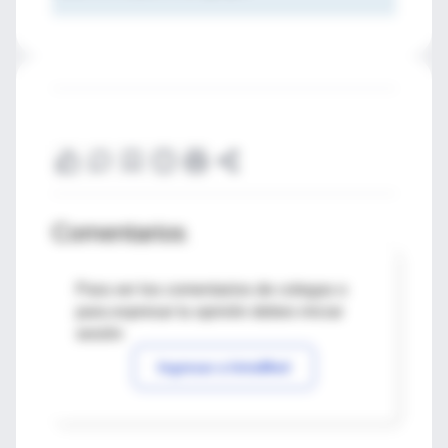
Comentarios
Para ver los comentarios de colegas o
para expresar tu opinión debes iniciar
sesión
Ingresar a IntraMed