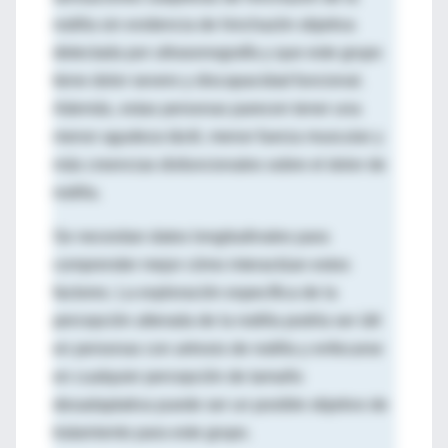
rodilla sin evidencia de hinchazón objetiva
detectada por ultrasonografía y que este grupo
tiene dolor severo y discapacidad funcional.
Además, estas personas parecen tener una
menor agudeza táctil, menor fuerza muscular y
más creencias disfuncionales sobre el dolor de
rodilla.
Se necesitan datos longitudinales para
comprender mejor cómo interactúan estos
factores. La exploración específica de la
percepción alterada de la rodilla podría ser útil
en personas con artrosis de rodilla y enfocarse
en cualquier percepción de tamaño
desadaptativa puede ser un posible objetivo de
tratamiento para este grupo.