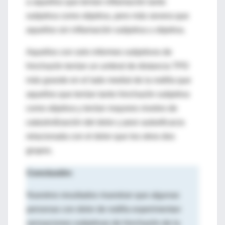
a aquellos que tenían inflamación tanto
subjetiva como objetiva, pero más severa que
aquellos sin inflamación subjetiva u objetiva.
Aquellos con solo informes subjetivos de
hinchazón tenían un umbral de distancia TPD
más grande en el lado medial de la rodilla que
aquellos que tenían tanto hinchazón subjetiva
como objetiva y tenían mayores niveles de
catastrofización
del dolor y peor autoeficacia
relacionada con el dolor que los otros dos
grupos.
Conclusión:
Nuestros resultados muestran que algunas
personas con dolor de rodilla experimentan
sensaciones subjetivas de hinchazón de la