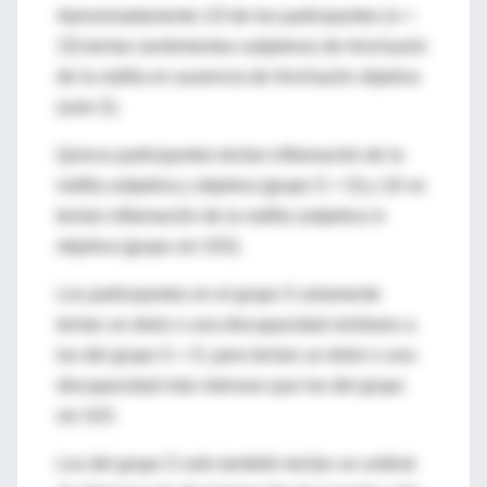
Aproximadamente 1/3 de los participantes (n =
15) tenían sentimientos subjetivos de hinchazón
de la rodilla en ausencia de hinchazón objetiva
(solo S).
Quince participantes tenían inflamación de la
rodilla subjetiva y objetiva (grupo S + O) y 16 no
tenían inflamación de la rodilla subjetiva ni
objetiva (grupo sin S/O).
Los participantes en el grupo S solamente
tenían un dolor o una discapacidad similares a
los del grupo S + O, pero tenían un dolor o una
discapacidad más intensos que los del grupo
sin S/O.
Los del grupo S solo también tenían un umbral