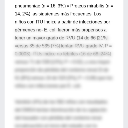
pneumoniae (n = 16, 3%) y Proteus mirabilis (n =
14, 2%) las siguientes más frecuentes. Los
niños con ITU índice a partir de infecciones por
gérmenes no- E. coli fueron más propensos a
tener un mayor grado de RVU (14 de 66 [21%]
versus 35 de 535 [7%] tenían RVU grado IV, P =
0,0003), ITUs índice no febriles (16 de 68 [24%]
versus 71 de 538 [13%], P = 0.02), y una mayor
proporción de pérdida del contorno renal (5 de
61 [8%] versus 16 de 520 [3%], P = 0,06) que los
niños con infecciones por E. coli.
Veintiún (4%) de los 582 niños con resultados
del DMSA tenían disminución de la captación
del trazador con pérdida del contorno renal
(cicatrización) al inicio del estudio con la