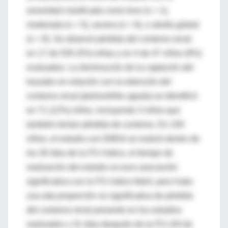
severidad clasificada como leve (n = 1),
moderada (n = 5), severa (n = 6), o atrofia global
(n = 9). Se observó pérdida del contorno renal
en 17 de 535 (3%) niñas y en 4 de 47 niños (9%)
evaluados. La disminución de la captación del
trazador en relación con la retención del
contorno renal (pielonefritis aguda) se identificó
en 71 (12%) niños, incluyendo 3 niños que
también tenían pérdida de contorno. En 100
niños, el estudio con DMSA se realizó dentro de
los 30 días de la ITU índice, el tiempo de
realización del estudio no tuvo asociación
significativa con la ITU índice febril, pero hubo
una alta proporción no significativa de pérdida
del contorno renal presente en los estudios
realizados ≥ 31 días después de la ITU (20 de