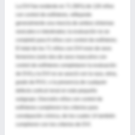
La DVI fue evidente en 71 (56%) de 126 niños
con control de esfínteres, reflejando
generalmente una mezcla de ambos síntomas
vesicales e intestinales; la evaluación no se
completó para 8 niños con control de esfínteres.
El total de los 71 niños con DVI eran de sexo
femenino (solo dos de sexo masculino con
control de esfínteres completaron la evaluación
de DVI) y la DVI no se asoció con la raza, etnia,
grado de RVU, o la presencia de cualquier
defecto cortical renal en este pequeño
subgrupo. Dieciséis niños con control de
esfínteres cumplieron los criterios para
constipación crónica, de los cuales 14 también
cumplieron con los criterios de DVI.