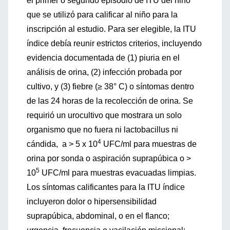
el primer o segundo episodio de ITU del niño
que se utilizó para calificar al niño para la
inscripción al estudio. Para ser elegible, la ITU
índice debía reunir estrictos criterios, incluyendo
evidencia documentada de (1) piuria en el
análisis de orina, (2) infección probada por
cultivo, y (3) fiebre (≥ 38° C) o síntomas dentro
de las 24 horas de la recolección de orina. Se
requirió un urocultivo que mostrara un solo
organismo que no fuera ni lactobacillus ni
4
cándida, a > 5 x 10
UFC/ml para muestras de
orina por sonda o aspiración suprapúbica o >
5
10
UFC/ml para muestras evacuadas limpias.
Los síntomas calificantes para la ITU índice
incluyeron dolor o hipersensibilidad
suprapúbica, abdominal, o en el flanco;