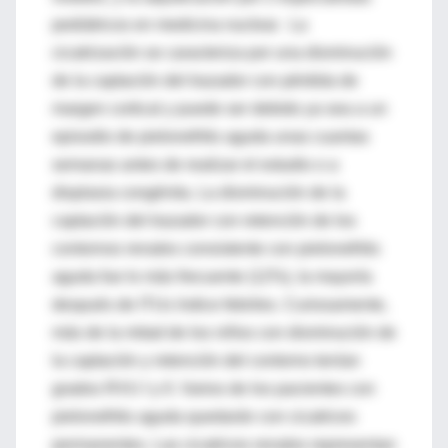
pediátricos en medicina nuclear. La
cicatrización se caracteriza por una disminución
de la captación del trazador con pérdida de
margen cortical y puede ser debido ya sea a un
episodio de pielonefritis aguda unas cuantas
semanas antes de realizar el estudio o a
displasia congénita. La disminución de la
captación del trazador con retención de los
contornos renales consistente con pielonefritis
aguda fue lo más frecuente (12%), la mayoría
después de ITUs índice febriles. Curiosamente,
más de la mitad de los niños con disminución de
la captación y retención del contorno tenían
grados RVU I y II. Varios de los pacientes con
pielonefritis aguda quedarán con cicatrices
permanentes. Las cicatrices renales representan