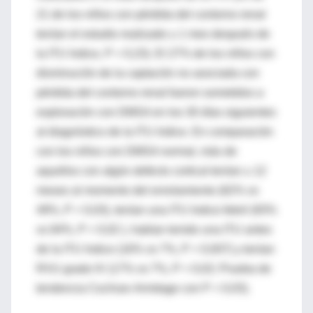
21 de los niños con pérdida del contorno renal
tenían el estudio realizado ≥ 1 mes después de
la ITU índice, P = 0,23). El 27% de los niños con
disminución de la captación no asociada con
pérdida del contorno renal fueron sometidos a
exploración con DMSA en los 30 días siguientes
al diagnóstico de la ITU índice. En comparación
con los niños con DMSA normal, más de
aquellos con algún defecto cortical tenían ≥ 12
meses al momento del enrolamiento (62% vs
49%, P = 0,03), tenían una ITU índice febril (93%
vs 84%, P = 0,02 ), habían tenido una ITU antes
de la ITU índice (16% vs 7%, P = 0,007) y tenían
RVU grado IV (17% vs 7%, P = 0,02; Prueba de
tendencia Cochran-Armitage con P = 0,03).