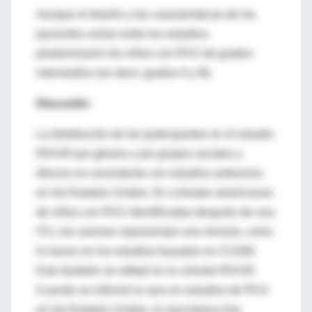
Aunque el diseño y las características de los
pacientes varían entre los estudios,
predominaron los niños con RVU de grados
intermedios (es decir, grados II y III).
Discusión
La distribución de los participantes en el estudio
RIVUR por género y por grupos raciales y
étnicos es consistente con estudios anteriores
en los Estados Unidos. En cohortes americanas
de niños con RVU identificadas después de una
ITU, los varones representan una minoría, como
lo hacen en los estudios basados en CUGM.
Esto también se reflejó en la cohorte RIVUR.
Cuando se informó la raza en estudios de RVU
en los Estados Unidos, la raza blanca fue