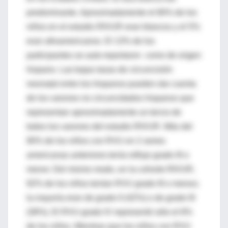
predominante. Aproximadamente el 80% de los
niños en el estudio RIVUR eran blancos y el 5%
eran afroamericanos. El 13% de los
participantes se auto-reportaron como de origen
hispano. Las bajas tasas de circuncisión
neonatal entre los hispanos pueden dar cuenta
de los varones no circuncidados hispanos que
representan aproximadamente un tercio de
todos los varones del estudio RIVUR. Más del
90% de los niños con RVU en 2 series
americanas anteriores tenía reflujo grado III o
menor. Del mismo modo, en la cohorte RIVUR,
92% de los niños tenían RVU grado III o menos;
la mayoría eran de grado II (42%) o de grado III
(38%). El RVU grado IV representó sólo el 8%
de los niños. Mientras que los niños con RVU