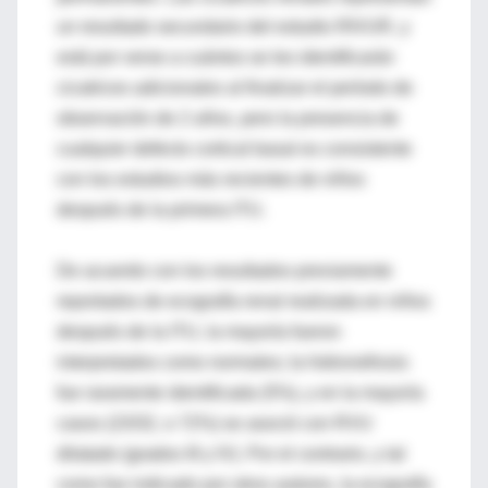
un resultado secundario del estudio RIVUR, y
está por verse a cuántos se les identificarán
cicatrices adicionales al finalizar el período de
observación de 2 años, pero la presencia de
cualquier defecto cortical basal es consistente
con los estudios más recientes de niños
después de la primera ITU.
De acuerdo con los resultados previamente
reportados de ecografía renal realizada en niños
después de la ITU, la mayoría fueron
interpretados como normales; la hidronefrosis
fue raramente identificada (5%), y en la mayoría
casos (23/32, o 72%) se asoció con RVU
dilatado (grados III y IV). Por el contrario, y tal
como fue indicado por otros autores, la ecografía