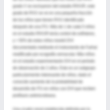
grado V se excluyeron del estudio RIVUR, este
grado de RVU se ve en una pequeña fracción
de los niños que tienen RVU identificado
después de una ITU. Más de 1 de cada 5 niños
en el estudio RIVUR tenía control de esfínteres,
y > 50% de estos niños mostró DVI
documentada mediante el instrumento de Farhat
modificado por ecografía vernacular. Más niños
en el estudio experimentarán DVI en el período
de observación de 2 años. Este es un subgrupo
particularmente interesante de niños, dado el
conocido aumento de la probabilidad de
desarrollo de ITU en niños con DVI que reciben
profilaxis antimicrobiana.
Una cicatriz renal establecida definida por la