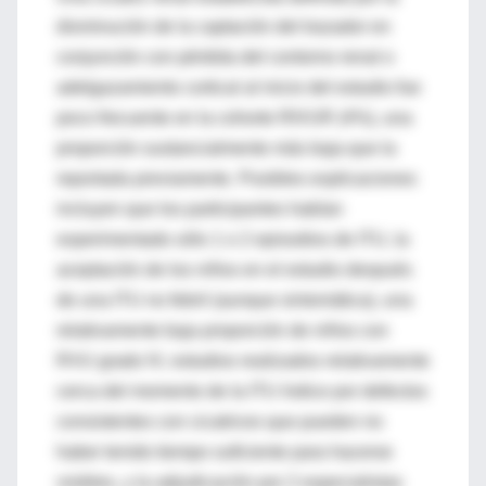
disminución de la captación del trazador en
conjunción con pérdida del contorno renal o
adelgazamiento cortical al inicio del estudio fue
poco frecuente en la cohorte RIVUR (4%), una
proporción sustancialmente más baja que la
reportada previamente. Posibles explicaciones
incluyen que los participantes habían
experimentado sólo 1 o 2 episodios de ITU, la
aceptación de los niños en el estudio después
de una ITU no febril (aunque sintomática), una
relativamente baja proporción de niños con
RVU grado IV, estudios realizados relativamente
cerca del momento de la ITU índice por defectos
consistentes con cicatrices que pueden no
haber tenido tiempo suficiente para hacerse
visibles, y la adjudicación por 2 especialistas