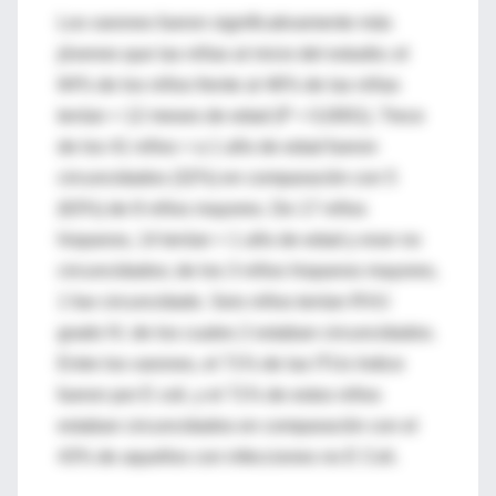
Los varones fueron significativamente más
jóvenes que las niñas al inicio del estudio; el
84% de los niños frente al 46% de las niñas
tenían < 12 meses de edad (P < 0,0001). Trece
de los 41 niños < a 1 año de edad fueron
circuncidados (32%) en comparación con 5
(63%) de 8 niños mayores. De 17 niños
hispanos, 14 tenían < 1 año de edad y eran no
circuncidados; de los 3 niños hispanos mayores,
1 fue circuncidado. Seis niños tenían RVU
grado IV, de los cuales 2 estaban circuncidados.
Entre los varones, el 71% de las ITUs índice
fueron por E coli, y el 71% de estos niños
estaban circuncidados en comparación con el
43% de aquellos con infecciones no E Coli.