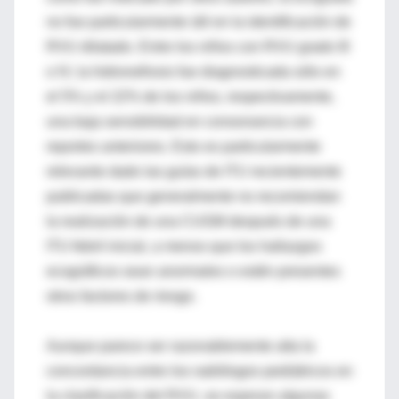
no fue particularmente útil en la identificación de
RVU dilatado. Entre los niños con RVU grado III
o IV, la hidronefrosis fue diagnosticada sólo en
el 5% y el 22% de los niños, respectivamente,
una baja sensibilidad en consonancia con
reportes anteriores. Esto es particularmente
relevante dado las guías de ITU recientemente
publicadas que generalmente no recomiendan
la realización de una CUGM después de una
ITU febril inicial, a menos que los hallazgos
ecográficos sean anormales o estén presentes
otros factores de riesgo.
Aunque parece ser razonablemente alta la
concordancia entre los radiólogos pediátricos en
la clasificación del RVU, se esperan algunas