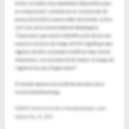
fecha, con datos muy detallados disponibles para
la comparación", comentó en un comunicado de
prensa de la ASA la autora líder del estudio, la Dra.
Lorri Lee, de la Universidad de Washington.
"Esperamos que nuestra identificación de los seis
mayores factores de riesgo de NOI signifique que
algunos de ellos se puedan modificar bajo ciertas
situaciones, con el potencial de reducir el riesgo de
ceguera tras una cirugía mayor".
El estudio aparece en la edición de enero de la
revista Anesthesiology.
FUENTE: American Society of Anesthesiologists, news
release, Dec. 21, 2011