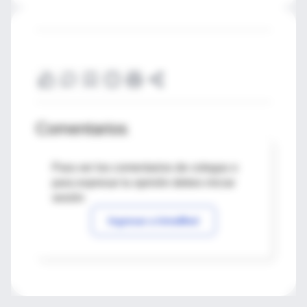
Comentarios
Para ver los comentarios de colegas o
para expresar tu opinión debes iniciar
sesión
Ingresar a IntraMed