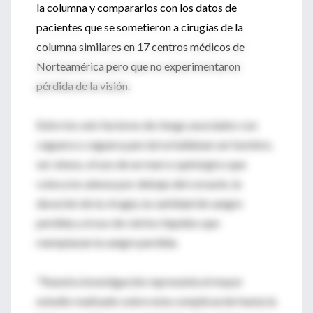
la columna y compararlos con los datos de
pacientes que se sometieron a cirugías de la
columna similares en 17 centros médicos de
Norteamérica pero que no experimentaron
pérdida de la visión.
Entre los seis factores de riesgo asociados con
ceguera o ceguera parcial se hallaban ser hombre,
ser obeso, el uso de un marco quirúrgico que
coloca la cabeza por debajo del corazón, la
duración de la cirugía, la cantidad de sangre
perdida y el uso de ciertos líquidos que
reemplazan la sangre perdida.
"Nuestra investigación representa el mayor
estudio realizado sobre esta complicación hasta la