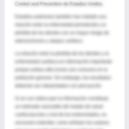
Control and Prevention de Estados Unidos.
Estudios anteriores también han hallado una
relación entre la enfermedad periodontal y la
pérdida de los dientes con un mayor riesgo de
arterosclerosis y ataque cardíaco.
La relación entre la pérdida de los dientes y la
enfermedad cardíaca es información importante
porque ambas afecciones son comunes en la
población general. Sin embargo, los resultados
deberían ser interpretados con precaución.
Si se con sidera que la información constituye
un estimado razonable del estado de salud
cardiovascular y oral de los entrevistados, es
necesario entender, como señalan los autores,