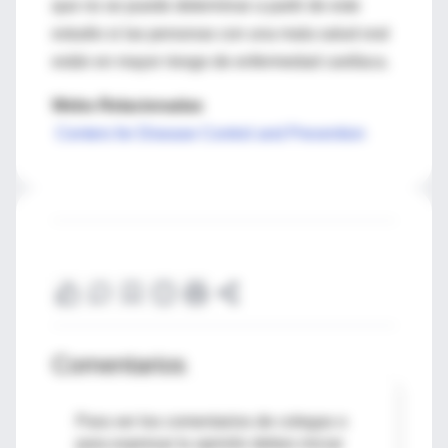
que no se puede determinar a partir de este
estudio si las personas con una mala salud oral
están en mayor riesgo de enfermedad cardíaca.
Webs Relacionadas
Centers for Disease Control and Prevention
Comentarios
Para ver los comentarios de colegas o
para expresar tu opinión debes iniciar