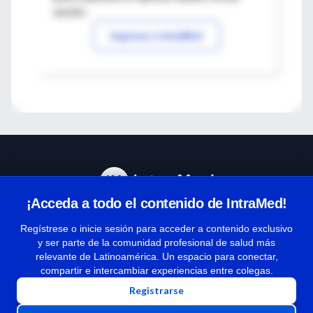
sesión
Ingresar a IntraMed
¡Acceda a todo el contenido de IntraMed!
Centro de Ayuda
Regístrese o inicie sesión para acceder a contenido exclusivo
y ser parte de la comunidad profesional de salud más
relevante de Latinoamérica. Un espacio para conectar,
Términos y condiciones
compartir e intercambiar experiencias entre colegas.
| Políticas de privacidad
Registrarse
| Todos los derechos reservados | Copyright 1997-2026