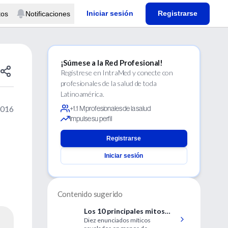
Iniciar sesión
Registrarse
tos
Notificaciones
¡Súmese a la Red Profesional!
Regístrese en IntraMed y conecte con
profesionales de la salud de toda
Latinoamérica.
2016
+1.1 M profesionales de la salud
Impulse su perfil
Registrarse
Iniciar sesión
Contenido sugerido
Los 10 principales mitos
Diez enunciados míticos
sobre la alergia alimentaria