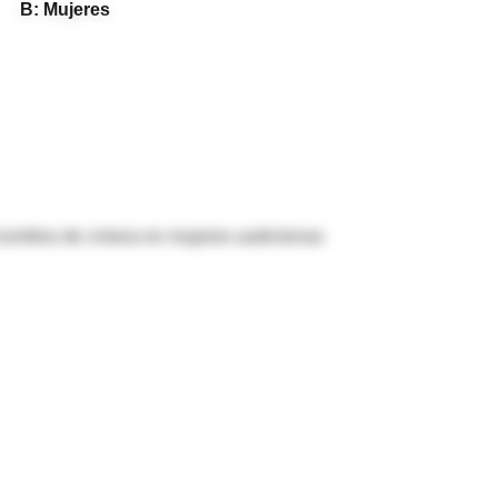
B: Mujeres
centilos de cintura en mujeres autóctonas