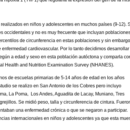
n realizados en niños y adolescentes en muchos países (9-12). 
es occidentales y no es muy frecuente que incluyan poblacione
rcentilos de circunferencia en estas poblaciones y sin embarg
e enfermedad cardiovascular. Por lo tanto decidimos desarrollar
 según a edad y sexo en esta población autóctona y comparla co
nal Health and Nutrition Examination Survey (NHANES).
nos de escuelas primarias de 5-14 años de edad en los años
studio se realizo en San Antonio de los Cobres pero incluyo
rma, La Poma, Los Andes, Aguadita de Lacay, Muniano, Tres
rejillos. Se midió peso, talla y circunferencia de cintura. Fuero
ntaban una enfermedad crónica o que se negaron a participar.
ncias internacionales en niños y adolescentes ya que esta mue