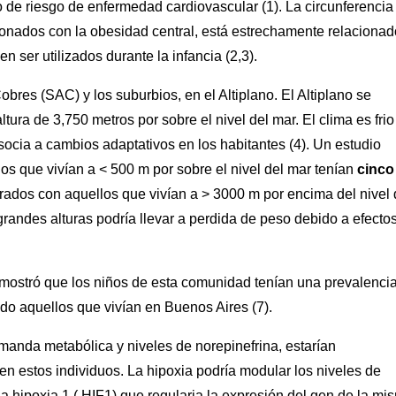
 de riesgo de enfermedad cardiovascular (1). La circunferencia
ionados con la obesidad central, está estrechamente relaciona
n ser utilizados durante la infancia (2,3).
bres (SAC) y los suburbios, en el Altiplano. El Altiplano se
tura de 3,750 metros por sobre el nivel del mar. El clima es frio
asocia a cambios adaptativos en los habitantes (4). Un estudio
os que vivían a < 500 m por sobre el nivel del mar tenían
cinco
dos con aquellos que vivían a > 3000 m por encima del nivel 
grandes alturas podría llevar a perdida de peso debido a efecto
mostró que los niños de esta comunidad tenían una prevalenci
 aquellos que vivían en Buenos Aires (7).
manda metabólica y niveles de norepinefrina, estarían
en estos individuos. La hipoxia podría modular los niveles de
e la hipoxia 1 ( HIF1) que regularia la expresión del gen de la mi