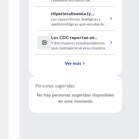
revelados en manos de
especialistas.
Hiperinsulinemia (y
Las causas físicas, biológicas y
resistencia a la insulina)
epidemiológicas que vinculan la
hiperinsulinemia con la
enfermedad metabólica y
Los CDC reportan un
vascular. Fisiopatología y
Y dos mujeres estadounidenses
vínculo entre el virus del
diagnóstico de la hiperinsulinemia.
que contrajeron el virus mientras
Zika y la microcefalia en
estaban en el extranjero sufrieron
Brasil
un aborto espontáneo
Ver más
Personas sugeridas
No hay personas sugeridas disponibles
en este momento