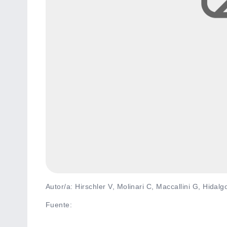
Autor/a: Hirschler V, Molinari C, Maccallini G, Hida
Fuente
: