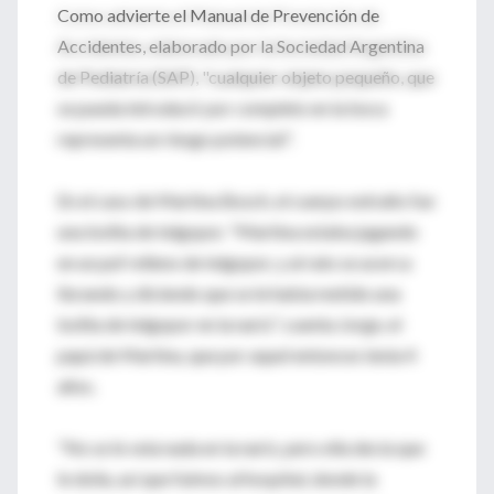
Como advierte el Manual de Prevención de
Accidentes, elaborado por la Sociedad Argentina
de Pediatría (SAP), "cualquier objeto pequeño, que
se pueda introducir por completo en la boca
representa un riesgo potencial".
En el caso de Martina Bosch, el cuerpo extraño fue
una bolita de telgopor. "Martina estaba jugando
en un puf relleno de telgopor, y al rato se acerca
llorando y diciendo que se le había metido una
bolita de telgopor en la nariz", cuenta Jorge, el
papá de Martina, que por aquel entonces tenía 4
años.
"No se le veía nada en la nariz, pero ella decía que
le dolía, así que fuimos al hospital, donde la