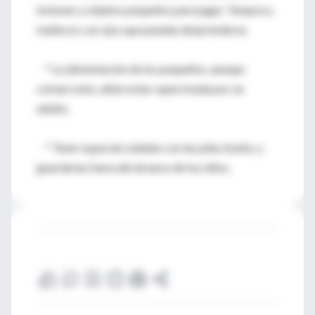
botones y objetos pequeños para jugar. Tampoco,
muñecos con ojos que puedan desprenderse.
* La alimentación de los pequeños, aunque
coman solos, debe estar supervisada por un
adulto.
* Tener especial cuidado con las pilas botón, y
guardarlas fuera del alcance de los niños.