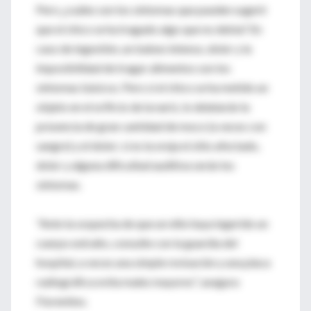
Pero ¿cuáles son los síntomas que pueden sugerir
que el chico se ha tragado algo que no debía? En
caso de ingestión, un babeo intenso, dolor y la
imposibilidad de tragar alimentos son los
síntomas básicos. Pero si el chico se ha metido un
objeto en el orificio de la nariz, lo delatarán la
presencia de gran cantidad de moco (a veces con
sangre) y el dolor; si es la oreja el sitio afectado,
dolor y alguna dificultad auditiva serán los
síntomas.
"Ante la sospecha de que un niño haya ingerido un
cuerpo extraño, consulte con la guardia del
hospital, a veces una simple revisación y una placa
radiográfica evita males mayores", asegura
Fiorentino.