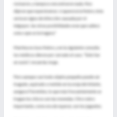
revisaron, y tampoco encontraron nada. Nos
dijeron que esperáramos: si aparecía la fiebre, ésta
sería un signo de infección causada por el
telgopor; las otras posibilidades eran que saliera
sola o que se la tragara."
Martina no tuvo fiebre, y en la siguiente consulta
los médicos dieron por cerrado el caso. "Sólo fue
un susto", recuerda Jorge.
Pero aunque casi todo objeto pequeño puede ser
tragado, aspirado o metido en la oreja del infante,
asegura Fiorentino, lo que más frecuentemente se
tragan los chicos son las monedas. Otro rubro
importante, como era de esperar, son los juguetes.