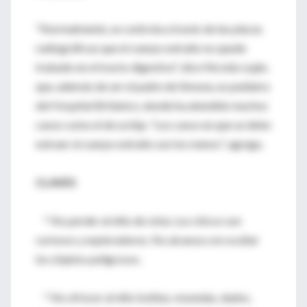
"Normalmente, se controla a través de las placas
radiográficas que el cuerpo extraño no quede
trabado en el tracto digestivo", dice Nicolás Luján,
que, además de ser el padre de Simona, es pediatra
del Hospital Británico, donde ha atendido muchos
casos como el de su hija. "Los casos en que se debe
extraer el cuerpo extraño son los menos", agrega.
CLAVES
* No perder al niño de vista. Los chicos son
curiosos y exploradores. No alcanza con ocultar
los objetos peligrosos.
* No ofrecer al niño bolitas, monedas, dados,