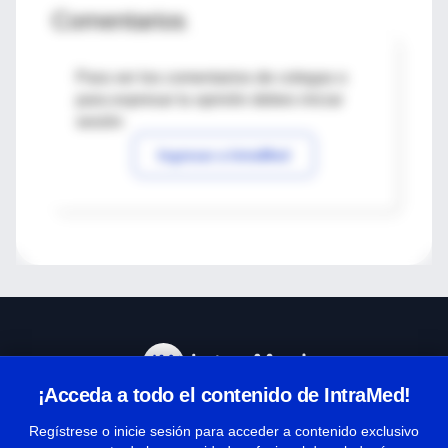
Comentarios
Para ver los comentarios de colegas o
para expresar tu opinión debes iniciar
sesión
Ingresar a IntraMed
¡Acceda a todo el contenido de IntraMed!
Centro de Ayuda
Regístrese o inicie sesión para acceder a contenido exclusivo