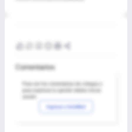
Comentarios
Para ver los comentarios de colegas o
para expresar tu opinión debes iniciar
sesión
Ingresar a IntraMed