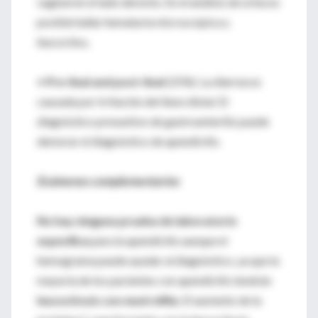
vaginal en el lado derecho. En el análisis de orina es
posible hallar hematuria microscópica y
leucocitos,
•
Pre-ileal and post-ileal
(25%). La diarrea es
causada por irritación del íleon distal. El
diagnóstico presuntivo de gastroenteritis puede
demorar el diagnóstico de apendicitis.
Exámenes complementarios
No hay ninguna prueba de laboratorio
específica
para la apendicitis aunque el
hemograma puede ayudar al diagnóstico, ya que la
mayoría de los pacientes con apendicitis tendrán
leucocitosis con neutrofilia
. El aumento de la