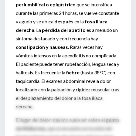
periumbilical o epigástrico
que se intensifica
durante las primeras 24 horas, se vuelve constante
y agudo y se ubica
después
en la
fosa ilíaca
derecha
. La
pérdida del apetito
es a menudo un
síntoma destacado y con frecuencia hay
constipación y náuseas
. Raras veces hay
vómitos intensos en la apendicitis no complicada.
El paciente puede tener rubefacción, lengua seca y
halitosis. Es frecuente la
fiebre
(hasta 38°C) con
taquicardia. El examen abdominal revela dolor
localizado con la palpación y rigidez muscular tras
el desplazamiento del dolor a la fosa ilíaca
derecha.
El lugar del dolor máximo suele ser sobre el
punto
de McBurney
, que se encuentra en la unión del