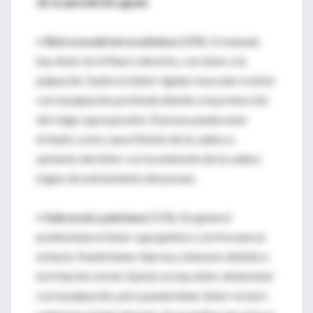
de la apendicitis aguda
•
Retrocecal/retrocolónica
(20%). A menudo
hay dolor en el flanco derecho, con dolor a la
palpación. Suele no haber rigidez muscular ni dolor
con la palpación profunda debido a la protección
del ciego suprayacente. El psoas puede estar
irritado y esto causa flexión de la cadera y
aumento del dolor con la extensión de la cadera
(signo de estiramiento del psoas);
•
Subcecal y pelviana
(51%). En general
predominan el dolor suprapúbico y la frecuencia
urinaria. Puede haber diarrea y tenesmo debido a
la irritación rectal. Quizás no hay dolor abdominal
con la palpación, pero puede haber dolor rectal o