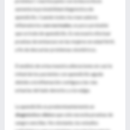
proteína C-reactiva junto con la leucocitosis
aumenta la probabilidad diagnóstica de
apendicitis. Cuando todos los marcadores
inflamatorios
son normales
, es poco probable
que se trate de apendicitis. Es necesario efectuar
pruebas de embarazo en las mujeres en edad fértil,
a fin de descartar problemas obstétricos.
El análisis de orina muestra alteraciones en casi la
mitad de los pacientes con apendicitis aguda
debido a la inflamación contigua a las vías
urinarias del lado derecho y a la vejiga.
La apendicitis es predominantemente un
diagnóstico clínico
que sólo necesita pruebas de
sangre sencillas. No obstante, los estudios