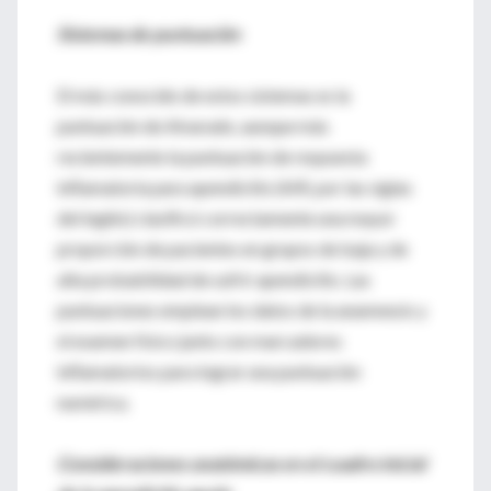
Sistemas de puntuación
El más conocido de estos sistemas es la
puntuación de Alvarado, aunque más
recientemente la puntuación de respuesta
inflamatoria para apendicitis (AIR, por las siglas
del inglés) clasificó correctamente una mayor
proporción de pacientes en grupos de baja y de
alta probabilidad de sufrir apendicitis. Las
puntuaciones emplean los datos de la anamnesis y
el examen físico junto con marcadores
inflamatorios para lograr una puntuación
numérica.
Consideraciones anatómicas en el cuadro inicial