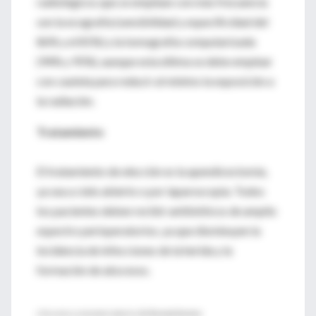
radiológicos que se emplean con más frecuencia
son la ecografía (sensibilidad y especificidad del
86% y el 81%) y la tomografía computarizada
(94% y 95%), aunque esta última se debe emplear
con cautela para reducir al mínimo la exposición a
la radiación.
Tratamiento
El tratamiento de elección es la apendicectomía,
ya sea a cielo abierto o por laparoscopia. Todos
los pacientes deben recibir antibióticos de amplio
espectro perioperatorios, ya que disminuyen la
incidencia de infecciones de la herida y la
formación de abscesos.
♦ Resumen y comentario objetivo,
Dr. Ricardo Ferreira