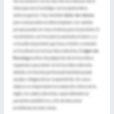
tercio externo con los dos tercios internos de la
línea que une el ombligo con la espina ilíaca
anterosuperior. Hay también
dolor de rebote
,
pero esta prueba se debe emplear con cautela
porque puede ser muy molesta para el paciente. El
movimiento con frecuencia aumenta el dolor y, si
se le pide al paciente que tosa, el dolor a menudo
se focalizará en la fosa ilíaca derecha. El
signo de
Rovsing
positivo (la palpación de la fosa ilíaca
izquierda causa dolor en la fosa ilíaca derecha
debido a irritación peritoneal) también puede
ayudar a diagnosticar la apendicitis. En casos
atípicos es importante la evaluación clínica de la
ingle y la cadera derechas, especialmente en
pacientes pediátricos, a fin de descartar
problemas en esas zonas.