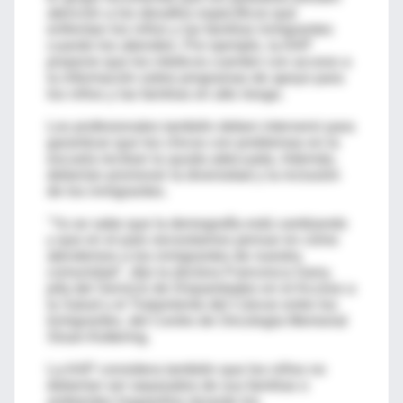
atención a los desafíos específicos que
enfrentan los niños y las familias inmigrantes
cuando los atienden. Por ejemplo, la AAP
propone que los médicos cuenten con acceso a
la información sobre programas de apoyo para
los niños y las familias en alto riesgo.
Los profesionales también deben intervenir para
garantizar que los chicos con problemas en la
escuela reciban la ayuda adecuada. Además,
deberían promover la diversidad y la inclusión
de los inmigrantes.
"Ya se sabe que la demografía está cambiando
y que en el país necesitamos pensar en cómo
atendemos a los inmigrantes de nuestra
comunidad", dijo la doctora Francesca Gany,
jefa del Servicio de Disparidades en el Acceso a
la Salud y el Tratamiento del Cáncer entre los
Inmigrantes, del Centro de Oncología Memorial
Sloan-Kettering.
La AAP considera también que los niños no
deberían ser separados de sus familias o
ambientes hogareños durante los