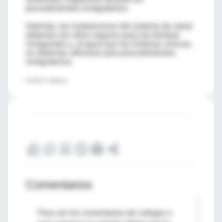
procedimientos inmigratorios.
Además, las instalaciones del sistema de salud
deberían ser sitios seguros para las familias
inmigrantes y, al igual que las historias clínicas,
no deberían utilizarse para procedimientos
inmigratorios.
FUENTE: Pediatrics
Comentarios
Para ver los comentarios de colegas o