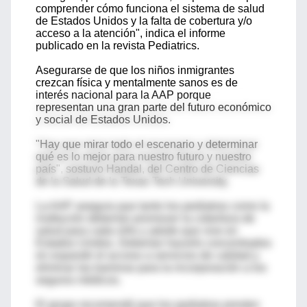
comprender cómo funciona el sistema de salud
de Estados Unidos y la falta de cobertura y/o
acceso a la atención", indica el informe
publicado en la revista Pediatrics.
Asegurarse de que los niños inmigrantes
crezcan física y mentalmente sanos es de
interés nacional para la AAP porque
representan una gran parte del futuro económico
y social de Estados Unidos.
"Hay que mirar todo el escenario y determinar
qué es lo mejor para nuestro futuro y nuestro
país", sostuvo Handal, del Centro de Ciencias
de la Salud de la Texas Tech University.
La AAP asegura que tanto los pediatras como la
institución deberían promover la cobertura de
salud para cada niño y adulto que vive en
Estados Unidos. Deberían hacerlo concentrados
en expandir el acceso a servicios de calidad y
eliminar las barreras para la incorporación a los
seguros médicos.
El grupo recomendó que los pediatras presten