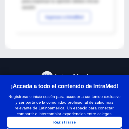
para expresar tu opinión debes iniciar
sesión
Ingresar a IntraMed
¡Acceda a todo el contenido de IntraMed!
Centro de Ayuda
Regístrese o inicie sesión para acceder a contenido exclusivo
y ser parte de la comunidad profesional de salud más
relevante de Latinoamérica. Un espacio para conectar,
Términos y condiciones
compartir e intercambiar experiencias entre colegas.
| Políticas de privacidad
Registrarse
| Todos los derechos reservados | Copyright 1997-2026