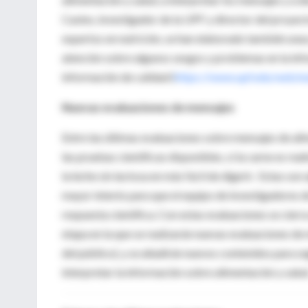
Casino, investigador de la UPF y director del proyect
expertos en nutrición, se han elaborado también unas 
atención sobre algunos sesgos y problemas en la infor
información de calidad (
https://www.upf.edu/web/nu
Nuevas evaluaciones de mensajes
Entre las últimas evaluaciones sobre mensajes de alim
las pruebas científicas disponibles, si la carne es rea
la leche sin lactosa en más fácil de digerir. Estas so
mayor interés para que el equipo de investigadores d
respuesta científica. Con estas evaluaciones se cierr
etapa en la que se realizarán nuevas evaluaciones de 
del público), y se añadirán nuevos contenidos para se
interpretar la información sobre alimentación y salud