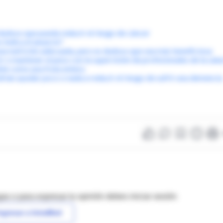
s dudoso que pueda reducir el riesgo de cáncer
o indica el anuncio?
una nutrición adecuada, pero es dudoso que sea más beneficiosa
 o mantener el peso con la supervisión de profesionales de la salu
ble como una fruta entera
ían ayudar poco o nada a reducir el riesgo de sufrir una demencia
as o para expresar tu opinión debes iniciar sesión
ngresar a IntraMed