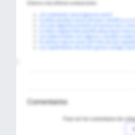
Enlaces a las últimas evaluaciones:
¿Es realmente cancerígena la carne?
La dieta alcalina carece de base científica y e
¿Es más digestiva la leche sin lactosa tal y com
La dieta vegana bien planificada proporciona 
Los edulcorantes son seguros y ayudan a reducir
Es dudoso que un zumo de fruta sea tan saluda
Los suplementos de ácidos grasos omega 3 podr
Comentarios
Para ver los comentarios de coleg
I