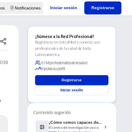
Iniciar sesión
Registrarse
tos
Notificaciones
¡Súmese a la Red Profesional!
Regístrese en IntraMed y conecte con
profesionales de la salud de toda
Latinoamérica.
2018
+1.1 M profesionales de la salud
Impulse su perfil
Registrarse
Iniciar sesión
e
Contenido sugerido
¿Cómo somos capaces de
El centro de investigación vasco
predecir una palabra antes