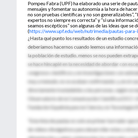
Pompeu Fabra (UPF) ha elaborado una serie de pautas c
mensajes y fomentar su autonomía a la hora de hacer 
no son pruebas científicas y no son generalizables”, 
expertos no siempre es correcta” y “si una informaci
seamos escépticos” son algunas de las ideas que se d
(
https://www.upf.edu/web/nutrimedia/pautas-para-i
¿Hasta qué punto los resultados de un estudio concre
deberíamos hacernos cuando leemos una información
la población de estudio, menos se nos pueden extrapo
se hace hincapié en la necesidad de abordar con esc
congresos científicos y en investigaciones con animal
muy a menudo, no se acaban confirmando; y, en el cas
directamente trasladables a las personas, según se e
Observatorio de la Comunicación Científica (OCC-U
Fundación Española para la Ciencia y la Tecnología (F
“Esta lista de pautas es solo un primer borrador que
de videos divulgativos para desarrollar estas y otras
alimentación y salud, a interpretar los mensajes y a d