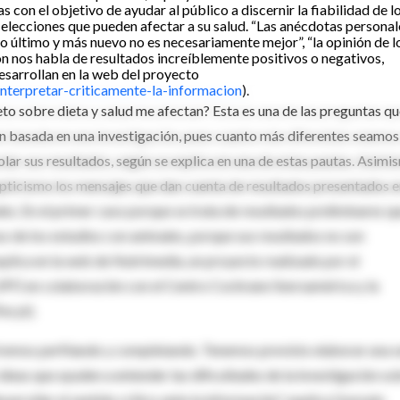
on el objetivo de ayudar al público a discernir la fiabilidad de l
elecciones que pueden afectar a su salud. “Las anécdotas personal
“lo último y más nuevo no es necesariamente mejor”, “la opinión de l
ón nos habla de resultados increíblemente positivos o negativos,
esarrollan en la web del proyecto
nterpretar-criticamente-la-informacion
).
to sobre dieta y salud me afectan? Esta es una de las preguntas q
 basada en una investigación, pues cuanto más diferentes seamos
lar sus resultados, según se explica en una de estas pautas. Asimi
epticismo los mensajes que dan cuenta de resultados presentados 
es. En el primer caso porque se trata de resultados preliminares qu
o de los estudios con animales, porque sus resultados no son
xplica en la web de Nutrimedia, un proyecto realizado por el
PF) en colaboración con el Centro Cochrane Iberoamérica y la
ecyt).
 iremos perfilando y completando. Tenemos previsto elaborar una s
 ideas que ayuden a entender las dificultades de la investigación so
esarrollar el sentido crítico ante la información”, explica Gonzalo