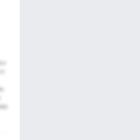
o a
 si
na
ntas