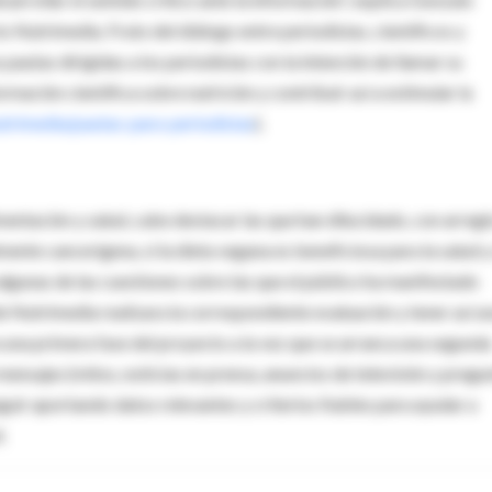
o Nutrimedia. Fruto del diálogo entre periodistas, científicos y
pautas dirigidas a los periodistas con la intención de llamar su
mación científica sobre nutrición y contribuir así a estimular la
trimedia/pautas-para-periodistas
).
entación y salud, cabe destacar las que han dilucidado, con arregl
lmente cancerígena, si la dieta vegana es beneficiosa para la salud y
n algunas de las cuestiones sobre las que el público ha manifestado
e Nutrimedia realizara la correspondiente evaluación y tener así u
a una primera fase del proyecto a la vez que se arranca una segunda
mensajes (mitos, noticias en prensa, anuncios de televisión y pregu
guir aportando datos relevantes y criterios fiables para ayudar a
.