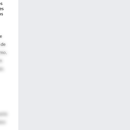
os
es
os
ue
 de
smo,
en
e,
erie
bre