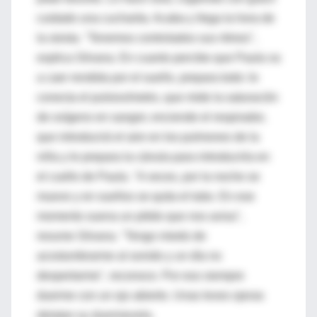
cuidado una cucharita. Acaba y llega la hora de
la siesta. "Tenemos controlados sus ritmos",
explica Silvana. En cuanto percibe que Paula va
a caer rendida por el sueño, prepara todo: le
conecta el pulsioxímetro, que mide la saturación
de oxígeno en sangre; enciende el respirador,
que introducirá el aire en los pulmones de la
niña y le prepara la cánula para introducirla en
el cuello de Paula. "A veces, por la noche se
mueve y en sueños se quita el tubo. En ese
momento suena un pitido que nos avisa",
resume Silvana. "Tengo miedo de
acostumbrarme al sonido y un día no
despertarme", reconoce. Por eso siempre
duerme con un ojo abierto. Unas leves ojeras
delatan su duermevela.