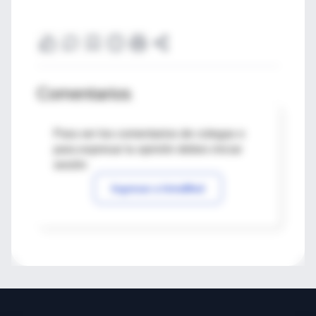
Comentarios
Para ver los comentarios de colegas o
para expresar tu opinión debes iniciar
sesión
Ingresar a IntraMed