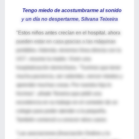
Tengo miedo de acostumbrarme al sonido
y un día no despertarme, Silvana Teixeira
"Estos niños antes crecían en el hospital, ahora
pueden estar en casa gracias a las máquinas
portátiles. Además, tenemos línea directa con la
UCI", resume la madre. Viven una
hospitalización domiciliaria. "Tuvimos que tener
mucha paciencia, ser valientes, vencer miedos y
aprender muchas cosas. Por nuestra hija lo
hicimos", añade Teixeira que pidió una
excedencia en su trabajo en el comedor de un
colegio para poder atender a la pequeña.
También comenzó a conocer otros casos:
"Las asociaciones [Asociación Ondine y la