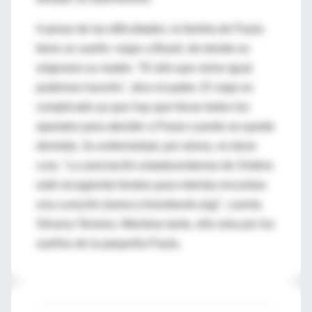
A pesar de las dificultades, la familia de Paula
tiene un sueño: viajar a Brasil, de donde es
originaria su madre. "El año que viene igual
podemos hacerlo", dice el padre. El viaje es
complicado ya que hay que llevar todos los
aparatos para atender a Paula cuando se quede
dormida. Su enfermedad, por ahora, no tiene
cura. "La asociación estadounidense de Ondine
esté recogiendo fondos para intentar encontrar
una curación (www.cchsnetwork.org)", cuenta
Silvana Teixeira. Mientras tanto, ella vela por los
sueños de la pequeña Paula.