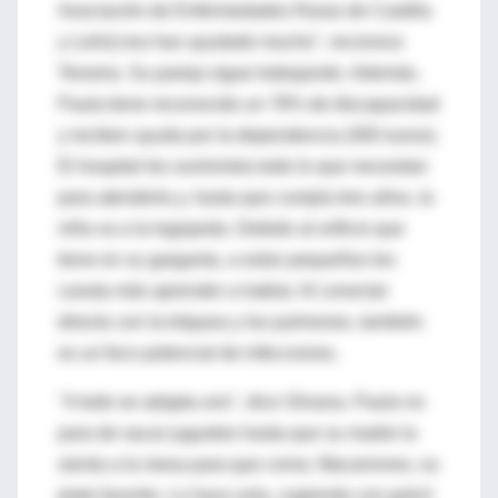
Asociación de Enfermedades Raras de Castilla
y León] nos han ayudado mucho", reconoce
Teixeira. Su pareja sigue trabajando. Además,
Paula tiene reconocido un 78% de discapacidad
y reciben ayuda por la dependencia (300 euros).
El hospital les suministra todo lo que necesitan
para atenderla y, hasta que cumpla tres años, la
niña va a la logopeda. Debido al orificio que
tiene en su garganta, a estos pequeños les
cuesta más aprender a hablar. Al conectar
directo con la tráquea y los pulmones, también
es un foco potencial de infecciones.
"A todo se adapta uno", dice Silvana. Paula no
para de sacar juguetes hasta que su madre la
sienta a la mesa para que coma. Macarrones, su
plato favorito. Lo hace sola, cogiendo con grácil