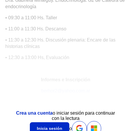
Dra. Gabriela Minteguy. Endocrinóloga. G2 de Cátedra de
endocrinología
• 09:30 a 11:00 Hs. Taller
• 11:00 a 11:30 Hs. Descanso
• 11:30 a 12:30 Hs. Discusión plenaria: Encare de las
historias clínicas
• 12:30 a 13:00 Hs, Evaluación
Informes e Inscripción
berhor2@yahoo.com.ar
Crea una cuenta
o iniciar sesión para continuar
con la lectura
o
Inicia sesión