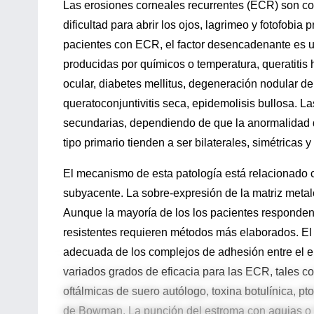
Las erosiones corneales recurrentes (ECR) son com
dificultad para abrir los ojos, lagrimeo y fotofobia
pacientes con ECR, el factor desencadenante es 
producidas por químicos o temperatura, queratitis 
ocular, diabetes mellitus, degeneración nodular d
queratoconjuntivitis seca, epidemolisis bullosa. 
secundarias, dependiendo de que la anormalidad d
tipo primario tienden a ser bilaterales, simétricas 
El mecanismo de esta patología está relacionado c
subyacente. La sobre-expresión de la matriz met
Aunque la mayoría de los los pacientes responde
resistentes requieren métodos más elaborados. El
adecuada de los complejos de adhesión entre el epi
variados grados de eficacia para las ECR, tales co
oftálmicas de suero autólogo, toxina botulínica, p
de Bowman. La punción del estroma con agujas o 