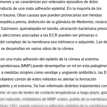
unes y se caracterizan por reiterados episodios de dolor,
 producto de una mala adhesión epitelial. En la mayoría de los
un trauma. Otras causas que pueden provocarlas son heridas
herpética previa, disfunción de la glándula de Meibomio, rosác
e Salzmann, queratopatía en banda, ulceración bacteriana previ
Las afecciones asociadas a las ECR pueden ser primarias o
el complejo de la membrana sea intrínseco o adquirido. Las d
y se desarrollan en varios sitios de la córnea.
on una mala adhesión del epitelio de la córnea al estroma
aloproteinasa (MMP) puede desempeñar un rol en esta patogénes
n a medidas simples como vendaje y ungüento antibiótico, las 
 objetivo común de estos métodos es alentar la formación
telio y el estroma. Se han informado distintos tratamientos co
mo: el uso de lentes de contacto terapéuticas a largo plazo, got
tosis inducida, inhibidores de MMP orales, pulido de la membran
láser YAG, puede mejorar la adhesión epitelial de la membran