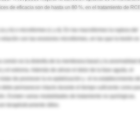
dices de eficacia son de hasta un 80 %, en el tratamiento de RC
 y b) o microformes (c y d). En las macroformes la ruptura del
n relación con las erosiones microformes, en las que la lesión es
sa común es la distrofia de la membrana basal y la anormalidad 
 y el estroma. Además de aliviar el dolor de la fase aguda, el
ratar de promover la re-epitelización y el re-establecimiento de
 debe permanecer intacto durante el tiempo suficiente como pa
ón. Existen varias modalidades de tratamiento no quirúrgicas,
on terapéuticamente útiles.