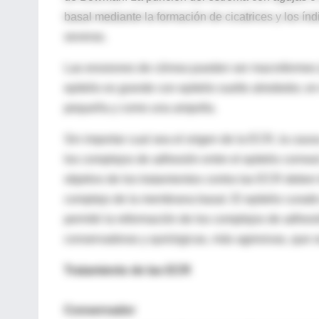
basal mediante la formación de cicatrices y los ín
severas.
Las erosiones de córnea pueden ser macroformes (a
epitelio es grande con epitelio suelto alrededor, e
pequeña y como una ampolla.
Sin importar cual sea el origen de la ECR, la cau
los complejos de adhesión entre el epitelio corneal
objetivo de los tratamientos contra las ECR deben t
complejo de la membrana basal. El epitelio curado
permitir la reformación de los complejos de adhesi
conservadoras y quirúrgicas, más agresivas, que s
Tratamiento de las ECR
Conservador