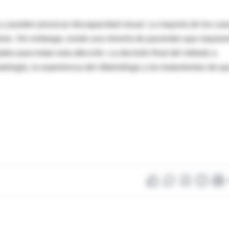
y pueden provocar discapacidad visual. La mayoría de los cas
res. Sin embargo, existe una minoría de pacientes que requier
des para tratar esta afección. La decisión final del método a
atología, la experiencia del oftalmólogo y los tratamientos de q