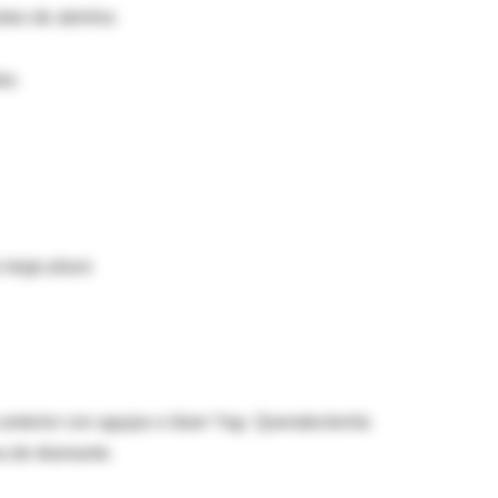
tes de abrirlos
as.
 largo plazo
 anterior con agujas o láser Yag· Queratectomía
sa de diamante.