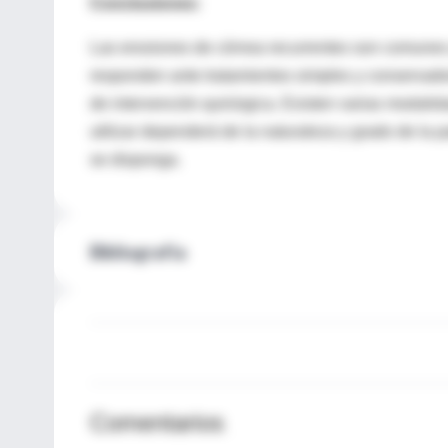
Conclusiones:
Las erosiones de córnea recurrentes son comunes 
responden ante tratamientos simples y conservado
de intervención quirúrgica. Existen varias modalida
utilizar dependerá de la naturaleza y grado de la p
se disponga.
Bibliografía
Comentarios