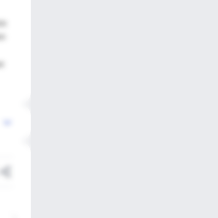
os
en
ue