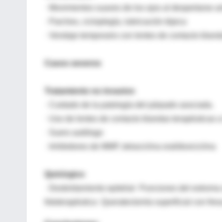
· Movimientos suaves de los ojos al despertarse an
· Parches, cicloplegía, lubricación tópica
· Vendaje temporario con lentes de contacto bland
Casos severos
Tratamiento no invasivo
· Cuidado de la patología del párpado asociada.
· Uso de lentes de contacto blandas terapéuticas a
· Suero autólogo
· Inhibidores de MMP, tetraciclina oral/doxiciclina
Quirúrgico
· Desbridamiento epitelial· Punciones del estroma
fototerapéutica· Queratectomía superficial con fre