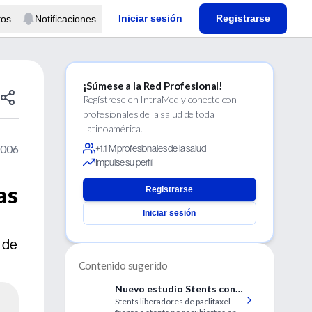
Iniciar sesión
Registrarse
tos
Notificaciones
¡Súmese a la Red Profesional!
Regístrese en IntraMed y conecte con
profesionales de la salud de toda
Latinoamérica.
2006
+1.1 M profesionales de la salud
Impulse su perfil
as
Registrarse
Iniciar sesión
o de
Contenido sugerido
Nuevo estudio Stents con
Stents liberadores de paclitaxel
Paclitaxel vs no recubiertos