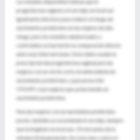
Los estudios disponibles indican que la
progesterona vaginal y el cerclaje cervical son
igualmente efectivos para reducir el riesgo de
nacimientos pretérmino en las mujeres de alto
riesgo, pero los estudios aleatorizados y
controlados no han hecho la comparación directa
entre esas intervenciones. Estos datos avalan la
prescripción de progesterona vaginal para las
mujeres con un cérvix corto sin antecedente de
nacimientos pretérmino, y para prescribir
17OHPC a las mujeres que ya han tenido un
nacimiento pretérmino.
Para las mujeres con un nacimiento pretérmino
previo, también se recomienda el cerclaje, siempre
que la longitud cervical sea <25 mm antes de la
semana 24 de gestación. No está claro cuál es el