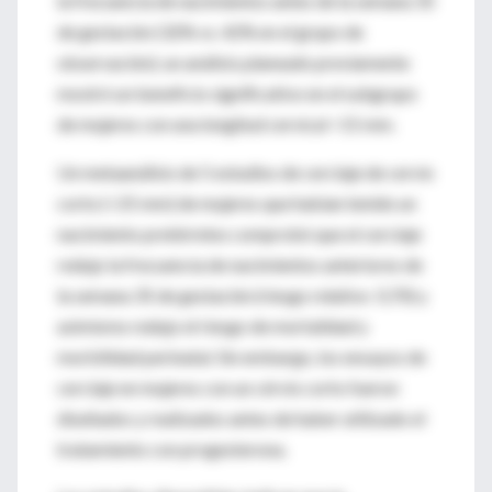
la frecuencia de nacimientos antes de la semana 35
de gestación (32% vs. 42% en el grupo de
observación); un análisis planeado previamente
mostró un beneficio significativo en el subgrupo
de mujeres con una longitud cervical <15 mm.
Un metaanálisis de 5 estudios de cerclaje de cervix
corto (<25 mm) de mujeres que habían tenido un
nacimiento pretérmino comprobó que el cerclaje
redujo la frecuencia de nacimientos anteriores de
la semana 35 de gestación (riesgo relativo 0,70) y
asimismo redujo el riesgo de mortalidad y
morbilidad perinatal. Sin embargo, los ensayos de
cerclaje en mujeres con un cérvix corto fueron
diseñados y realizados antes de haber utilizado el
tratamiento con progesterona.