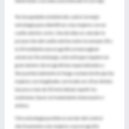
determinar si en ellas está indicado el cerclaje.
No ha quedado establecido cuál es la mejor
estrategia para identificar a las mujeres con un
cuello uterino corto. Una de ellas es calcular la
proyección del cuello uterino entre la semana 18 y
la 24 mediante una ecográfica transvaginal
universal. Sin embargo, este enfoque requiere un
gran número de ecografistas especializados y
lleva potencialmente el riesgo sustancial de que las
mujeres con longitudes cervicales en cifras límites
(un poco más de 20 mm) deban repetir los
exámenes, hacer un tratamiento innecesario o
ambos.
Otra estrategia posible es excluir del control
electivamente a las mujeres cuya ecografía