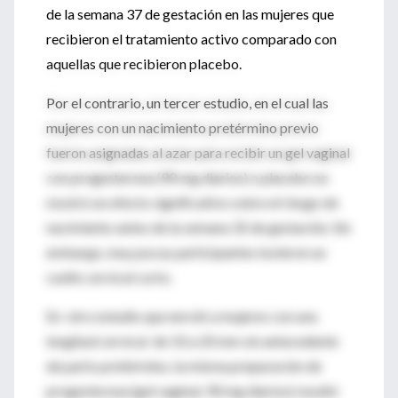
de la semana 37 de gestación en las mujeres que
recibieron el tratamiento activo comparado con
aquellas que recibieron placebo.
Por el contrario, un tercer estudio, en el cual las
mujeres con un nacimiento pretérmino previo
fueron asignadas al azar para recibir un gel vaginal
con progesterona (90 mg diarios) o placebo no
mostró un efecto significativo sobre el riesgo de
nacimiento antes de la semana 32 de gestación. Sin
embargo, muy pocas participantes tuvieron un
cuello cervical corto.
En otro estudio que enroló a mujeres con una
longitud cervical de 10 a 20 mm sin antecedente
de parto pretérmino, la misma preparación de
progesterona (gel vaginal, 90 mg diarios) resultó