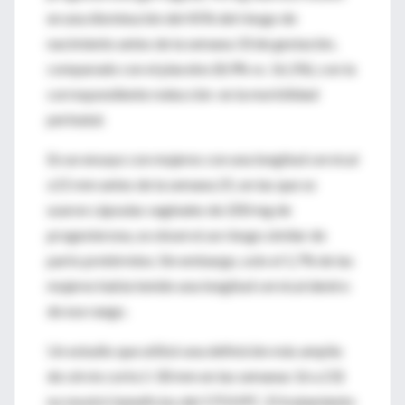
en una disminución del 45% del riesgo de
nacimiento antes de la semana 33 de gestación,
comparado con el placebo (8,9% vs. 16,1%), con la
correspondiente reducción en la morbilidad
perinatal.
En un ensayo con mujeres con una longitud cervical
≤15 mm antes de la semana 25, en las que se
usaron cápsulas vaginales de 200 mg de
progesterona, se observó un riesgo similar de
parto pretérmino. Sin embargo, solo el 1,7% de las
mujeres había tenido una longitud cervical dentro
de ese rango.
Un estudio que utilizó una definición más amplia
de cérvix corto (<30 mm en las semanas 16 a 23)
no mostró beneficios del 17OHPC. El tratamiento