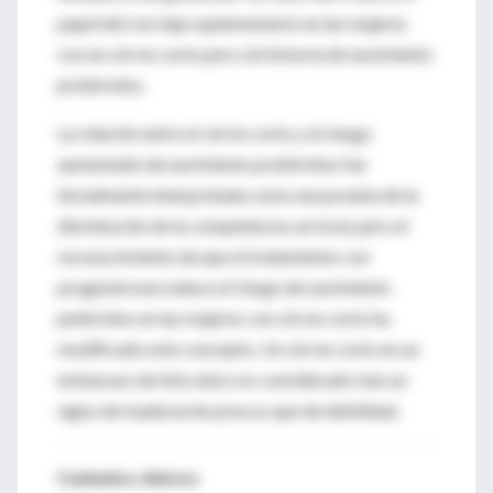
papel del cerclaje suplementario en las mujeres
con un cérvix corto pero sin historia de nacimiento
pretérmino.
La relación entre el cérvix corto y el riesgo
aumentado de nacimiento pretérmino fue
inicialmente interpretada como una prueba de la
disminución de la competencia cervical, pero el
reconocimiento de que el tratamiento con
progesterona reduce el riesgo de nacimiento
petérmino en las mujeres con cérvix corto ha
modificado este concepto. Un cérvix corto en un
embarazo de feto único es considerado más un
signo de maduración precoz que de debilidad.
Cuidados clínicos