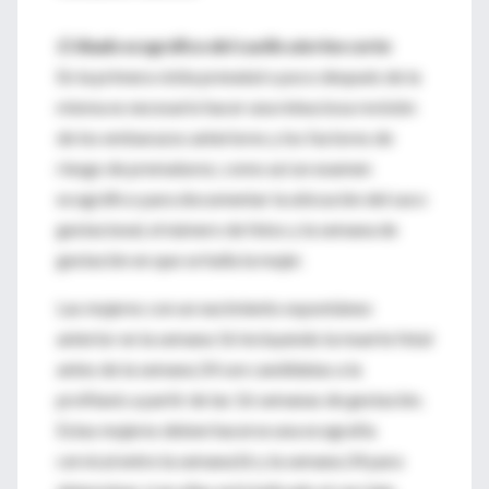
Cribado ecográfico del cuello uterino corto
En la primera visita prenatal o poco después de la
misma es necesario hacer una minuciosa revisión
de los embarazos anteriores y los factores de
riesgo de prematurez, como así un examen
ecográfico para documentar la ubicación del saco
gestacional, el número de fetos y la semana de
gestación en que se halla la mujer.
Las mujeres con un nacimiento espontáneo
anterior en la semana 16 incluyendo la muerte fetal
antes de la semana 24 son candidatas a la
profilaxis a partir de las 16 semanas de gestación.
Estas mujeres deben hacerse una ecografía
cervical entre la semana16 y la semana 24 para