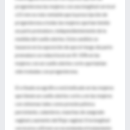
progesterona las mujeres con una longitud cervical
≤15 mm es más rentable que la prescripción de
progesterona a todas las mujeres que han tenido
un parto prematuro, independientemente de la
medida del cuello uterino. Estos análisis se
basaron en la suposición de que el riesgo de parto
prematuro se reduciría en un 45-50% en las
mujeres con un cuello uterino corto que habían
sido tratadas con progesterona.
El cribado ecográfico está indicado en las mujeres
que tienen un cuello uterino corto y en las mujeres
con síntomas tales como presión pélvica
persistente, calambres, manchas de sangrado
vaginal y aumento del flujo vaginal. Si la longitud
cervical es ≤20 mm se recomienda el tratamiento