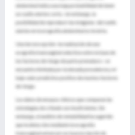
abdominal indica una baja probabilidad de tener
un cuello uterino corto; sin embargo, la
posibilidad de reproducir las imágenes del cuello
uterino en la ecografía abdominal es incierta.
Una tercera opción─la realización de una
ecografía transvaginal selectiva sobre la base de
los factores de riesgo de parto prematuro─ se
encuentra limitada por la elevada prevalencia y el
bajo valor predictivo positivo de muchos factores
de riesgo.
Los datos de ensayos clínicos que comparan las
estrategias de cribado son insuficientes. Sin
embargo, el análisis de rentabilidad ha sugerido
que la detección mediante la ecografía
transvaginal universal con la prescripción de