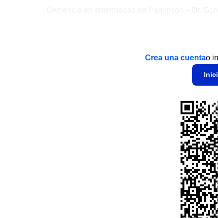
Demencia en enfermedad de Parkinson – Dr. Gon
www.
Crea una cuenta
o i
Inic