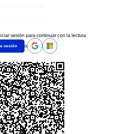
zalo Gómez Arévalo.
neurologiacognitiva.org
niciar sesión para continuar con la lectura
o
ia sesión