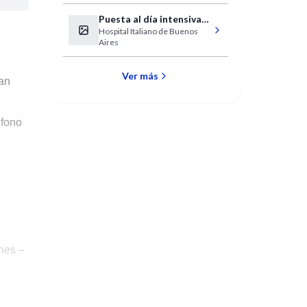
Puesta al día intensiva
Hospital Italiano de Buenos
en Medicina Interna y
Aires
Ambulatoria
Ver más
San
éfono
nes –