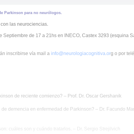
e Parkinson para no neurólogos.
 con las neurociencias.
 de Septiembre de 17 a 21hs en INECO, Castex 3293 (esquina 
án inscribirse vía mail a
info@neurologiacognitiva.or
g
o por tel
inson de reciente comienzo? – Prof. Dr. Oscar Gershanik
iesgo de demencia en enfermedad de Parkinson? – Dr. Facundo Ma
 cuáles son y cuándo tratarlos. – Dr. Sergio Strejilvich