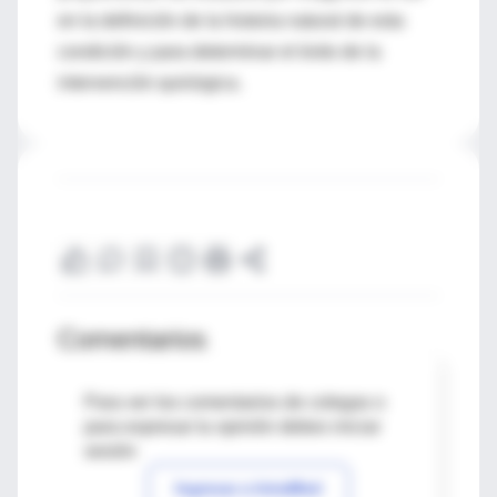
en la definición de la historia natural de esta
condición y para determinar el éxito de la
intervención quirúrgica.
Comentarios
Para ver los comentarios de colegas o
para expresar tu opinión debes iniciar
sesión
Ingresar a IntraMed