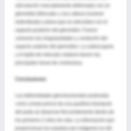
articulación marcadamente deformada con un
gleneideo bifurcado y una cabeza humeral
redondeada y plana que se articulaba con el
aspecto posterior del glenoideo. Fueron
comunes las irregularidades y cavitación del
aspecto anterior del glenoideo. La subescapula
y el tejido de intervalo rotatorio fueron las
principales áreas de contractura.
Conclusiones
Las deformidades glenohumerales profundas
como consecuencia de una parálisis branquial
del parto se observan frecuentemente dentro de
los primeros 2 años de vida. La información que
proporcionan los estudios por imágenes es útil