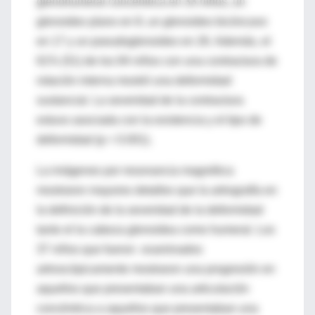
glenohumeral concéntrica en 33 niños, un
glenoideo plano en 8, un glenoideo bicóncavo
en 17 y un pseudoglenoideo en 26. Además, el
61% (51) de los 84 niños con una contractura de
rotación interna mostró una deformidad
sustancial. La severidad de la contractura
estuvo asociada con la existencia y el tipo de
deformidad (p = 0.001).
La imágenes por resonancia magnética
mostraron mayores detalles que la artrografía en
la definición de la severidad de la deformidad
tanto el la cabeza glenoidea como humeral. Los
37 niños que fueron examinados
artroscópicamente mostraron una progresión en
aquellos que presentaban una articulación
concéntrica a aquellos que presentaban una