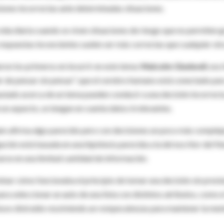
iones incorrectas ante determinadas situaciones.
 vida diaria cuando se viven situaciones de riesgo que no permiten 
 respuestas inconcientes suelen ser más correctas que cualquier otr
ron los primeros en incurrir en este tema:
Malcolm Gladwell
, esc
er de pensar sin pensar", que el cerebro humano está conectado pa
siado acerca de un tema pueden conducir a una decisión incorrect
 un aspecto, se tengan en cuenta datos irrelevantes.
am afirma algo parecido pero con decisiones un poco más complej
ción está basada en una hipótesis parecida a la del escritor del 
rse en una limitad cantidad de información.
inar cómo funcionaba el principio de tomar una decisión sin prest
a seleccionar un auto de una lista con distintos atributos, como e
tuvo distraído resolviendo un rompecabezas para mantener la men