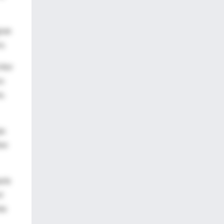
gran
a.
ritor
ra
a.
as
New
arle
l
te