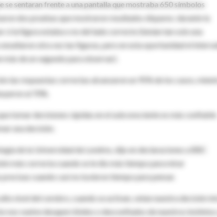
que se sentaran frente a una pantalla que mostraba 650 símbolos
lizaron dos pruebas que mostraron resultados dispares: durante la
 si la figura estaba o no del lado correcto (tenían tan solo una
 enseñaron otra vez las figuras, pero en esta oportunidad el interva
an más de un segundo para observar).
ón las respuestas correctas alcanzaron un 95% de los casos, mient
nuyeron al 70%.
que tomar decisiones rápidas en el subconsciente es más confiable
omar una decisión.
ogía de la Universidad de Londres, dijo en declaraciones a BBC
ón más correcta cuando se le dio más tiempo para mirar
precisas cuando casi no tuvieron tiempo para pensar.
alto nivel del cerebro, cuando se activan, vetan nuestra decisión ini
sto nos vuelve desapercibidos o desconfiados de nuestros instintos