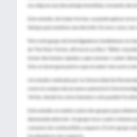
nos deja en una desventaja inmediata, tomando decis
Este estudio, de todas formas, se puede aplicar en la
tiempo para analizar una decisión. En esos casos, las
Pero este grupo de investigadores londinenses no fue
de The New Yorker, afirma en su libro "Blink: el pod
tomar decisiones rápidas y que razonar o saber dema
Esto se da en gran parte a que al saber más acerca de
Un estudio realizado por la Universidad de Ámsterd
como la compra de un nuevo automóvil. Esta investiga
Yorker, donde los seres humanos solo pueden focaliza
Este estudio se realizó sobre dos grupos para determ
demasiada atención. Un grupo tuvo cuatro minutos par
consumo de combustible y espacio. El otro grupo es
focalizada en otro aspecto.