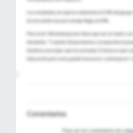
Los resultados arrojaron solamente el 23% del grupo 
inconsciente ese porcentaje llegó al 60%.
Para el dr. Wizenberg esto tiene que ver no tanto co
alrededor. "Cuando interpretamos, la experiencia pued
intuitiva sea mejor que la razonada. El tema es que 
educación pero esto puede favorecer o entorpecer", 
Comentarios
Para ver los comentarios de coleg