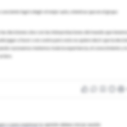
conciente logró elegir el mejor auto, mientras que en el grupo
n las decisiones sino con las interpretaciones del mundo que tenem
e jugar a favor o en contra pero esto no quiere decir que la decis
cuando razonamos metemos toda la experiencia, el conocimiento y l
aclara.
as o para expresar tu opinión debes iniciar sesión