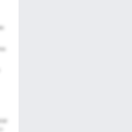
lo
ras
cial
 y