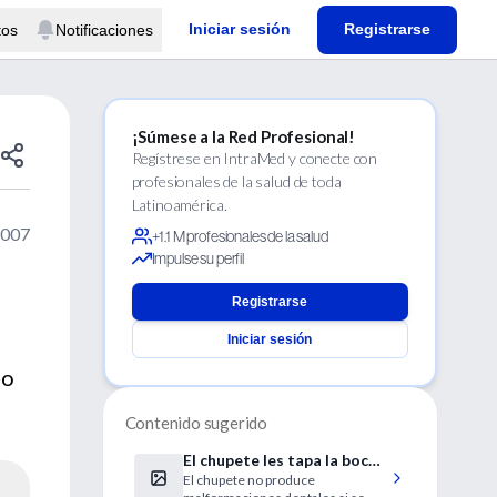
Iniciar sesión
Registrarse
tos
Notificaciones
¡Súmese a la Red Profesional!
Regístrese en IntraMed y conecte con
profesionales de la salud de toda
Latinoamérica.
2007
+1.1 M profesionales de la salud
Impulse su perfil
Registrarse
Iniciar sesión
no
Contenido sugerido
El chupete les tapa la boca
El chupete no produce
a sus detractores