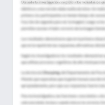
Durante la investigación, se pidió a los voluntarios 
idénticos y una versión dada vuelta de éstos. Se rea
primera, los participantes no tenían tiempo de razonar
fracción de segundo para ver la imagen). Luego se les
permitía razonar el lado correcto de la imagen (tení
Los resultados demostraron que en la primera situaci
que en la repetición las respuestas afirmativas dismi
Según los investigadores los resultados demuestran 
que utilizar procesos cognitivos de alto nivel para t
La doctora
Li Zhaoping
, del Departamento de Psicol
Mundo que esperaban que la gente tomara una decisi
apropiadamente, pero que sus respuestas fueron más 
Para la investigadora, las funciones conscientes o de 
subconsciente, incluso cuando ésta es la correcta. E