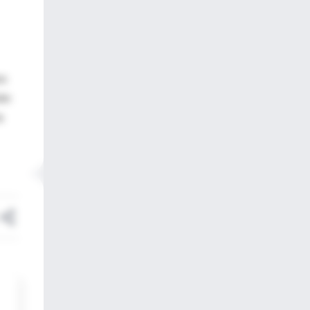
os
ión
a