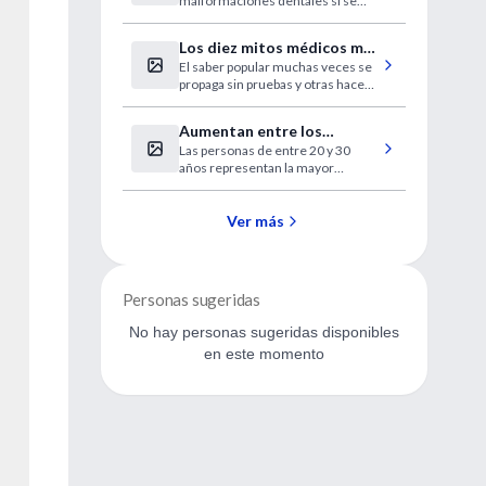
malformaciones dentales si se
abandona antes de los tres años.
Los diez mitos médicos más
El saber popular muchas veces se
populares desterrados por
propaga sin pruebas y otras hace
los investigadores
grandes aportes a la salud general.
Aumentan entre los
Las personas de entre 20 y 30
jóvenes de todo el país los
años representan la mayor
casos de sífilis
cantidad de afectados. En
Provincia, los casos notificados
treparon casi un 70 por ciento
Ver más
desde 2002. Sólo se oficializan dos
de cada diez casos.
Personas sugeridas
No hay personas sugeridas disponibles
en este momento