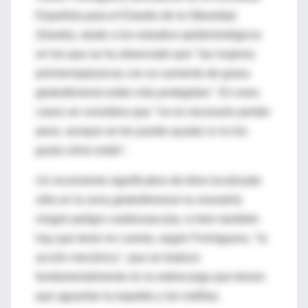
Española para el Estudio de la Obesidad
(Seedo), alude a los estudios epidemiológicos
en los que se ha observado que "las mujeres
premenopáusicas con un aumento de grasa
gluteofemoral están más protegidas". En esos
casos se considera que "no es necesario perder
peso, aunque se les puede ayudar si no les
gusta cómo están".
Un incremento significativo de kilos localizado
sólo en la zona gluteofemoral no revestiría
ningún peligro cardiovascular, si bien también
hay que tener en cuenta, según Formiguera, "la
acción mecánica", que se traduce
fundamentalmente en la sobrecarga que tienen
que aguantar la espalda y las rodillas.