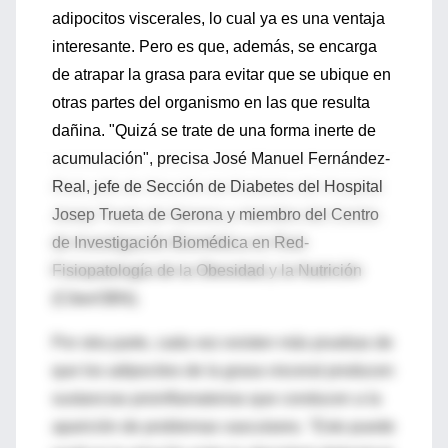
adipocitos viscerales, lo cual ya es una ventaja
interesante. Pero es que, además, se encarga
de atrapar la grasa para evitar que se ubique en
otras partes del organismo en las que resulta
dañina. "Quizá se trate de una forma inerte de
acumulación", precisa José Manuel Fernández-
Real, jefe de Sección de Diabetes del Hospital
Josep Trueta de Gerona y miembro del Centro
de Investigación Biomédica en Red-
Fisiopatología de la Obesidad y la Nutrición
(CiberOBN).
Por otra parte, cada vez existen más pruebas de
que los adipocitos de la grasa visceral producen
sustancias proinflamatorias que conducen a la
aparición de problemas vasculares. "Esto puede