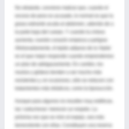
No obstante, conviene matizar que, cuando el
exceso de peso es acusado, lo normal es que la
grasa sobrante acuda al abdomen, además de a
la parte baja del cuerpo. Y cuando la cintura
aumenta, nuestro corazón empieza a peligrar.
Afortunadamente, el tejido adiposo de la 'tripita'
es el que mejor responde cuando emprendemos
un plan de adelgazamiento. En cambio, los
muslos y glúteos tienden a ser mucho más
resistentes y, en ocasiones, sólo se reducen con
tratamientos más drásticos, como la liposucción.
Aunque para algunos no resulten muy estéticas,
las 'cartucheras' merecen un respeto. La
próxima vez que se mire al espejo, sea más
benevolente con ellas. Constituyen una reserva