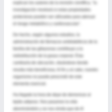
explican los autores de la revisión científica, "la
investigación mostrará si estas propiedades
protectoras pueden ser utilizadas para atenuar
el riesgo metabólico y cardiovascular".
De hecho, según algunos estudios, la
administración de fármacos antidiabéticos de la
familia de las glitazonas contribuye a la
redistribución de la grasa corporal. Ésta
cambiaría de ubicación, situándose donde
resulta más beneficiosa. Al fin y al cabo, nuestro
organismo no puede prescindir de este
elemento esencial.
Ha llegado la hora de dejar de demonizar al
tejido adiposo. Nos pasamos la vida
abominándolo y se nos olvida que de él