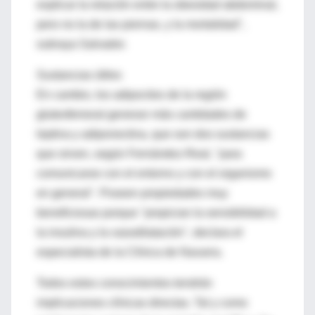
explicar la relación entre la obesidad abdominal,
pero no la de las piernas, y la mortalidad",
subraya Salvador.
Sustancias útiles
En cambio, los adipocitos de la región
gluteofemoral generan más cantidades de
leptina y adiponectina, que son dos sustancias
que sirven, según Fernández-Real, "para
comunicarse con el entorno y con el organismo
en general". Poseen propiedades muy
beneficiosas porque "propician la sensibilidad a
la insulina y la vasodilatación", declara el
especialista de la Clínica de Navarra.
Todos estos conocimientos tendrán
implicaciones clínicas directas. Tal y como