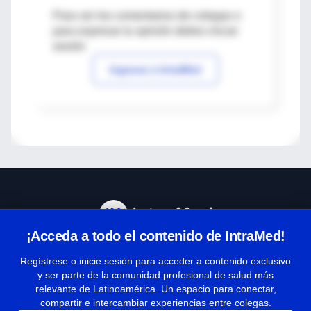
Para ver los comentarios de colegas o
para expresar tu opinión debes iniciar
sesión
Ingresar a IntraMed
¡Acceda a todo el contenido de IntraMed!
Centro de Ayuda
Regístrese o inicie sesión para acceder a contenido exclusivo
y ser parte de la comunidad profesional de salud más
relevante de Latinoamérica. Un espacio para conectar,
Términos y condiciones
compartir e intercambiar experiencias entre colegas.