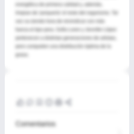
energética de primera calidad y, además,
limpian de 'porquería' el resto del organismo. Tal
vez va siendo hora de reivindicar con más
fuerza el tipo pera. Sofía Loren y Jennifer López
pertenecen a distintas generaciones de artistas,
pero comparten una distribución óptima de la
grasa.
Comentarios