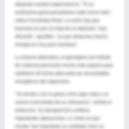
depende nuestra supervivencia. "Si no
tuviéramos grasa pesaríamos siete veces más",
indica Fernández-Real. La razón hay que
buscarla en que se trata de un depósito "muy
eficiente", apostilla, "ya que almacena mucha
energía en muy poco territorio".
La reserva alternativa, el glucógeno (un hidrato
de carbono) precisaría mucho más espacio para
satisfacer de forma adecuada las necesidades
energéticas del organismo.
"Se tiende a ver la grasa como algo malo y no
somos conscientes de su relevancia", señala el
endocrino. Su desaparición conlleva
importantes alteraciones. Lo cierto es que
resulta "tan importante su cantidad como su