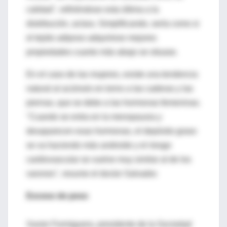
calidad", refiriéndose esta última a la
distribución, aclara. Simplificando, sería como si
el tejido adiposo adquiriese mejores
propiedades cuanto más abajo se situase.
En el caso de las mujeres, existe una tendencia
natural al acúmulo en torno a las caderas y las
piernas, que se debe a las hormonas femeninas.
"Cuando se entra en la menopausia y
desaparecen esas hormonas, el depósito graso
se va haciendo más androide y el riesgo
cardiovascular se vuelve muy similar al de los
varones", resume el doctor Salvador.
Exceso de peso
Xavier Formiguera, presidente de la Sociedad