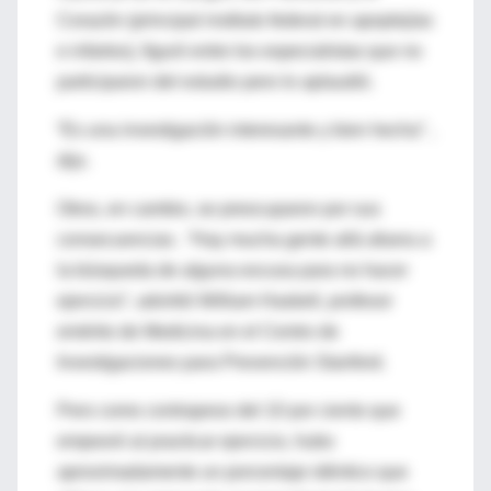
Corazón (principal instituto federal en apoplejías
e infartos), figuró entre los especialistas que no
participaron del estudio pero lo aplaudió.
“Es una investigación interesante y bien hecha” ,
dijo.
Otros, en cambio, se preocuparon por sus
consecuencias . “Hay mucha gente allá afuera a
la búsqueda de alguna excusa para no hacer
ejercicio”, advirtió William Haskell, profesor
emérito de Medicina en el Centro de
Investigaciones para Prevención Stanford.
Pero como contrapeso del 10 por ciento que
empeoró al practicar ejercicio, hubo
aproximadamente un porcentaje idéntico que