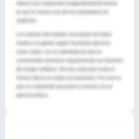
obtuvo una respuesta exageradamente buena
en por lo menos uno de los parámetros de
medición.
Los autores del estudio aconsejan de todos
modos a la gente seguir haciendo ejercicio
como antes, con la salvedad de que es
conveniente examinar regularmente sus factores
de riesgo cardíaco. No hay nada que surta el
mismo efecto en todas las personas. Por eso es
que no sorprende que pase lo mismo con el
ejercicio físico.