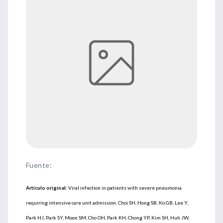
Fuente
:
Artículo original:
Viral infection in patients with severe pneumonia
requiring intensive care unit admission. Choi SH, Hong SB, Ko GB, Lee Y,
Park HJ, Park SY, Moon SM, Cho OH, Park KH, Chong YP, Kim SH, Huh JW,