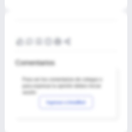
Comentarios
Para ver los comentarios de colegas o
para expresar tu opinión debes iniciar
sesión
Ingresar a IntraMed