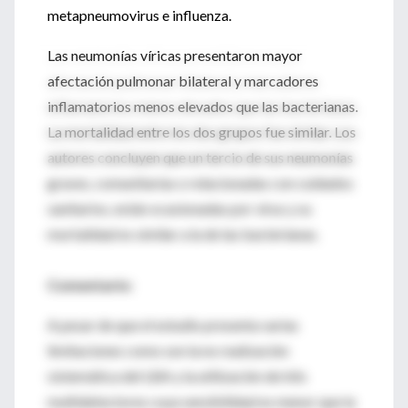
metapneumovirus e influenza.
Las neumonías víricas presentaron mayor
afectación pulmonar bilateral y marcadores
inflamatorios menos elevados que las bacterianas.
La mortalidad entre los dos grupos fue similar. Los
autores concluyen que un tercio de sus neumonías
graves, comunitarias o relacionadas con cuidados
sanitarios, están ocasionadas por virus y su
mortalidad es similar a la de las bacterianas.
Comentario:
A pesar de que el estudio presenta varias
limitaciones como son la no realización
sistemática del LBA y la utilización de kits
multidetectores cuya sensibilidad es menor que la