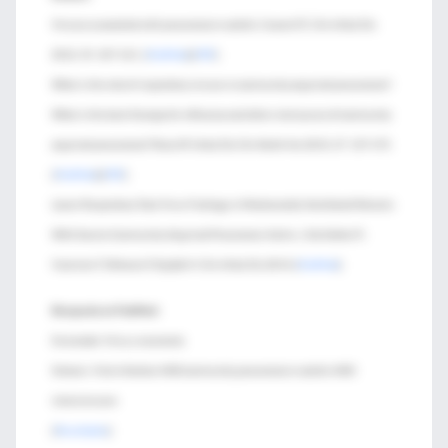
Viruses associated with pneumonia in adults. Cesario TC. Clin Infect Dis
2012; 55: 107-113. [
PubMed
] [
PDF
]
What is the role of respiratory viruses in community-acquired pneumonia?:
What is the best therapy for influenza and other viral causes of community
acquired pneumonia? Pavia AT. Infect Dis Clin North Am 2013; 27: 157-175.
[
PubMed
] [
PDF
]
Lower Respiratory Tract Virus Findings in Mechanically Ventilated Patients
With Severe Community-Acquired Pneumonia. Karhu J, Ala-Kokko TI,
Vuorinen T, Ohtonen P, Syrjälä H. Clin Infect Dis 2014. [
PubMed
]
Búsqueda en PubMed:
Enunciado: Virus y neumonía
Sintaxis: Viral infection AND community pneumonia in adults AND
intensive care
[
Resultados
]