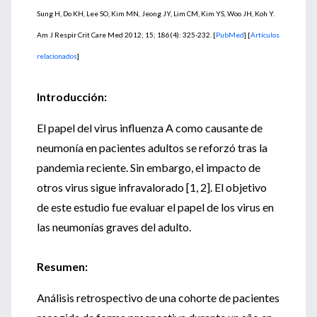
Sung H, Do KH, Lee SO, Kim MN, Jeong JY, Lim CM, Kim YS, Woo JH, Koh Y.
Am J Respir Crit Care Med 2012; 15; 186(4): 325-232. [
PubMed
] [
Artículos
relacionados
]
Introducción:
El papel del virus influenza A como causante de
neumonía en pacientes adultos se reforzó tras la
pandemia reciente. Sin embargo, el impacto de
otros virus sigue infravalorado [1, 2]. El objetivo
de este estudio fue evaluar el papel de los virus en
las neumonías graves del adulto.
Resumen:
Análisis retrospectivo de una cohorte de pacientes