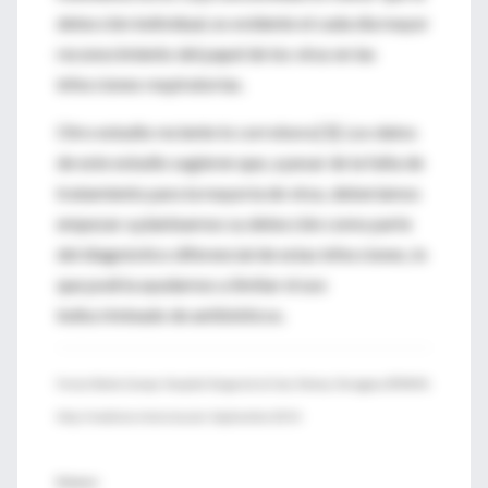
detección individual, es evidente el cada día mayor
reconocimiento del papel de los virus en las
infecciones respiratorias.
Otro estudio reciente lo corrobora [3]. Los datos
de este estudio sugieren que, a pesar de la falta de
tratamiento para la mayoría de virus, deberíamos
empezar a plantearnos su detección como parte
del diagnóstico diferencial de estas infecciones, lo
que podría ayudarnos a limitar el uso
indiscriminado de antibióticos.
Ferran Roche Campo. Hospital Verge de la Cinta, Tortosa, Tarragona. © REMI,
http://medicina-intensiva.com. Septiembre 2014.
Enlaces: