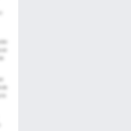
 y
ción
s en
de
az
n de
z lo
o