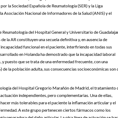
 por la Sociedad Española de Reumatología (SER) y la Liga
a Asociación Nacional de Informadores de la Salud (ANIS) y el
 de Reumatología del Hospital General y Universitario de Guadalaja
s de la AR constituyen una secuela definitiva y, en ausencia de
incapacidad funcional en el paciente, interfiriendo en todas sus
desarrollado en Holanda ha demostrado que la incapacidad laboral
, y puesto que se trata de una enfermedad frecuente, con una
) de la población adulta, sus consecuencias socioeconómicas son 
atología del Hospital Gregorio Marañón de Madrid, el tratamiento 
 actuación independientes, pero complementarias. Una de ellas,
acer más tolerables para el paciente la inflamación articular y el
enfermedad. A este grupo pertenecen ciertos fármacos como los
rugía reparadora del daño articular. La otra línea de actuación se ba