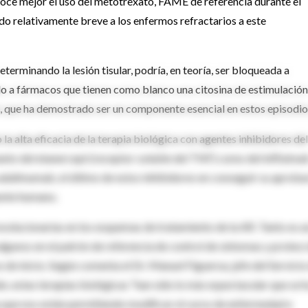
onoce mejor el uso del metotrexato, FAME de referencia durante el
odo relativamente breve a los enfermos refractarios a este
eterminando la lesión tisular, podría, en teoría, ser bloqueada a
ado a fármacos que tienen como blanco una citosina de estimulación
), que ha demostrado ser un componente esencial en estos episodio
la alta eficacia de la terapia biológica con agentes inhibidores del
anto del etanercept (­receptor soluble del TNF­) como del inflixima
dalimumab, el último de estos inhibidores en conseguir su aproba
ente humano.
olucionarias en los esquemas de tratamiento de la AR. Tanto es as
algunos en el patrón de referencia de control de síntomas y protec
de inicio. Según comenta el Dr. Manuel Figueroa, jefe del Servicio
, estas terapias biológicas “han sido lo más espectacular que se 
 que nos están permitiendo modificar el curso de enfermedad e