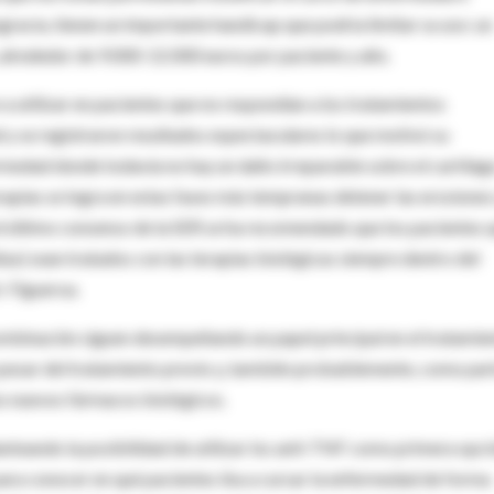
gracia, tienen un importante handicap que podría limitar su uso: un
alrededor de 9.000-12.000 euros por paciente y año.
 utilizar en pacientes que no respondían a los tratamientos
 y se registraron resultados espectaculares lo que motivó su
medad donde todavía no hay un daño irreparable sobre el cartílag
rapias se logra en estas fases más tempranas detener las erosiones
n el último consenso de la SER se ha recomendado que los pacientes 
tas) sean tratados con las terapias biológicas siempre dentro del
r. Figueroa.
mbinación siguen desempeñando un papel principal en el tratamie
a a pesar del tratamiento previo y, también probablemente, como par
os nuevos fármacos biológicos.
anteando la posibilidad de utilizar los anti-TNF como primera opc
para conocer en qué pacientes iba a cursar la enfermedad de forma