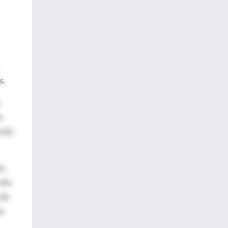
s.
b
ción
í,
ción
 de
ha