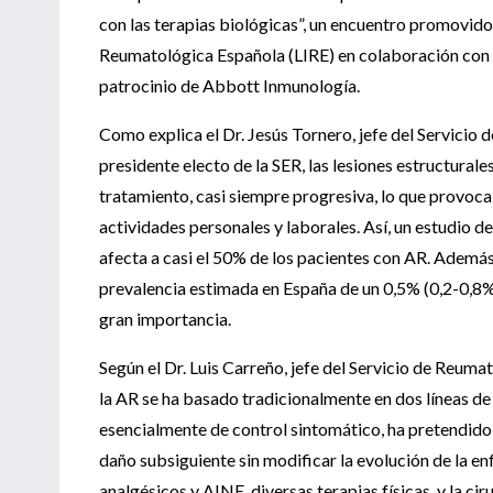
con las terapias biológicas”, un encuentro promovido
Reumatológica Española (LIRE) en colaboración con l
patrocinio de Abbott Inmunología.
Como explica el Dr. Jesús Tornero, jefe del Servicio
presidente electo de la SER, las lesiones estructurale
tratamiento, casi siempre progresiva, lo que provoca 
actividades personales y laborales. Así, un estudio 
afecta a casi el 50% de los pacientes con AR. Además
prevalencia estimada en España de un 0,5% (0,2-0,8%
gran importancia.
Según el Dr. Luis Carreño, jefe del Servicio de Reum
la AR se ha basado tradicionalmente en dos líneas de
esencialmente de control sintomático, ha pretendido h
daño subsiguiente sin modificar la evolución de la 
analgésicos y AINE, diversas terapias físicas, y la ci