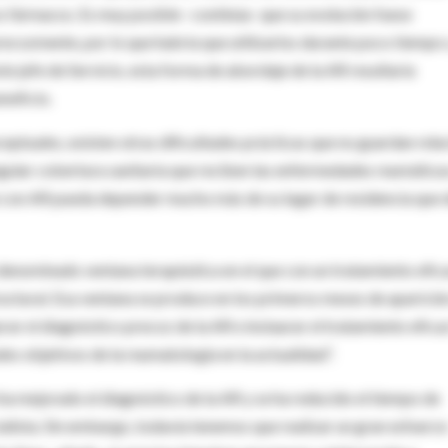
s fármacos. Es muy posible –continúa- que su evolución fuese
recozmente, por lo que habría que utilizarlos durante poco tiempo
te jefe de Servicio, esta forma de abordaje de la AR resultaría
neficio.
tuales, existen otras dificultades prácticas que no guardan rela
rregular cobertura sanitaria que reciben las enfermedades reumática
e con AR pueda depender mucho más de su lugar de residencia que 
o denominado ventana terapéutica en el que con un tratamiento efic
uctural. Esa ventana se produce en los primeros meses de aparició
rar el diagnóstico precoz de la AR e instaurar el tratamiento efica
les objetivos de la reumatología en la actualidad”.
 ha mejorado el diagnóstico de la AR y se ha reducido el tiempo de
ialista. Sin embargo, todavía tenemos que realizar un gran esfuerz