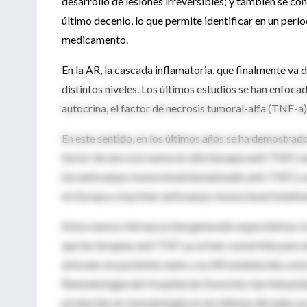
desarrollo de lesiones irreversibles; y también se c
último decenio, lo que permite identificar en un perí
medicamento.
En la AR, la cascada inflamatoria, que finalmente va d
distintos niveles. Los últimos estudios se han enfoc
autocrina, el factor de necrosis tumoral-alfa (TNF-a
En este sentido, en los últimos años se ha demostrado 
factor de necrosis tumoral-alfa (terapia anti-TNF), t
(un anticuerpo monoclonal humanizado anti-TNF)­ y a
en Europa y el primer anticuerpo monoclonal totalm
Estos nuevos fármacos han generado expectativas rev
que las terapias anti-TNF ya se han convertido para 
articular en pacientes tanto con AR establecida como 
Reumatología del Hospital de Donostia-San Sebastián
producido en reumatología en las últimas décadas ya