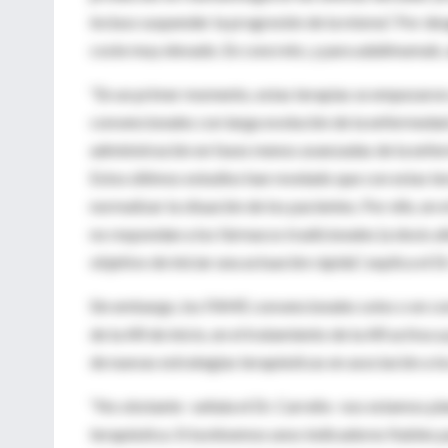
incluso suspender la progresión de la misma”. Por des
coste muy elevado. En concreto, y para adalimumab, 
“En un primer momento, estas terapias se empezaron a
convencionales con larga evolución de la enfermedad
administración en fases menos avanzadas de la enfer
Estos últimos estudios han revelado que con estas te
normalizar la situación de los pacientes. Por ello, e
no respondan a los fármacos tradicionales (a dosis al
objetivo de iniciar una actuación rápida”, explica el D
Sin embargo, los FAME convencionales solos o en co
de la AR de inicio, en el tratamiento de la AR activ
de nuevas estrategias terapéuticas en asociación a l
“No obstante -señala el Dr. Carreño- nos estamos pl
terapéutica. Si tuviésemos unos indicadores fiables 