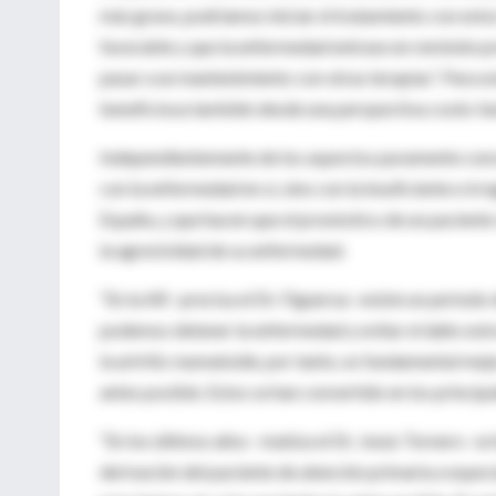
más grave, podríamos iniciar el tratamiento con esto
favorable y que la enfermedad entrase en remisión p
pasar a un mantenimiento con otras terapias”. Para es
beneficiosa también desde una perspectiva coste-be
Independientemente de los aspectos puramente concep
con la enfermedad en sí, sino con la insuficiente e i
España, y que hacen que el pronóstico de un pacient
la agresividad de su enfermedad.
“En la AR –precisa el Dr. Figueroa- existe un period
podemos detener la enfermedad y evitar el daño estr
la artritis reumatoide, por tanto, es fundamental mejo
antes posible. Estos se han convertido en los principa
“En los últimos años –matiza el Dr. Jesús Tornero- se
derivación del paciente de atención primaria a espec