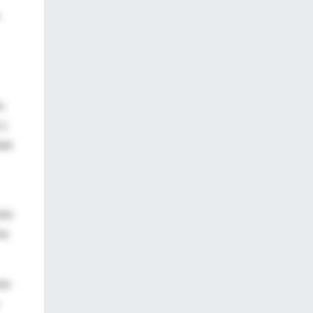
o.
 y
que
nto
te
ión