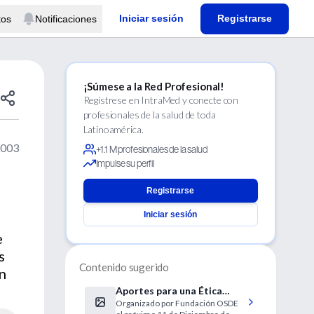
Iniciar sesión
Registrarse
tos
Notificaciones
¡Súmese a la Red Profesional!
Regístrese en IntraMed y conecte con
profesionales de la salud de toda
Latinoamérica.
2003
+1.1 M profesionales de la salud
Impulse su perfil
Registrarse
Iniciar sesión
e
s
Contenido sugerido
ón
Aportes para una Ética
Organizado por Fundación OSDE
Cotidiana en Salud