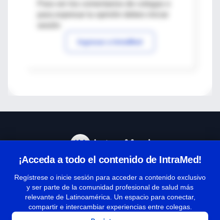
Para ver los comentarios de colegas o
para expresar tu opinión debes iniciar
sesión
Ingresar a IntraMed
¡Acceda a todo el contenido de IntraMed!
Centro de Ayuda
Regístrese o inicie sesión para acceder a contenido exclusivo
y ser parte de la comunidad profesional de salud más
relevante de Latinoamérica. Un espacio para conectar,
Términos y condiciones
compartir e intercambiar experiencias entre colegas.
| Políticas de privacidad