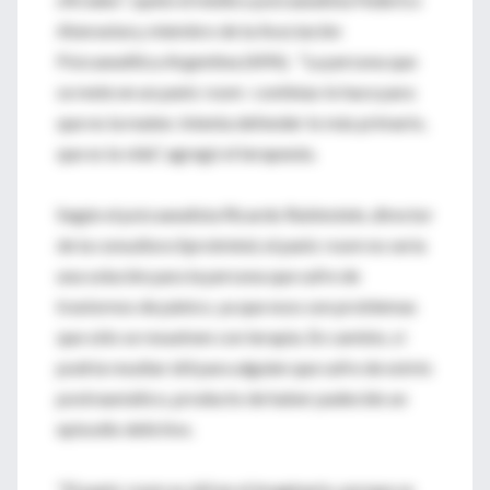
Aberastury, miembro de la Asociación
Psicoanalítica Argentina (APA). "La persona que
se mete en un panic room -continúa-lo hace para
que no la maten. Intenta defender lo más primario,
que es la vida", agregó el terapeuta.
Según el psicoanalista Ricardo Rubinstein, director
de la consultora Sprotmind, el panic room no sería
una solución para la persona que sufre de
trastornos de pánico, ya que esos son problemas
que sólo se resuelven con terapia. En cambio, sí
podría resultar útil para alguien que sufre de estrés
postraumático, producto de haber padecido un
episodio delictivo.
"El panic room es útil en el imaginario, porque se