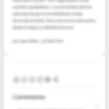
cuestión marquetinera . Con ese nombre daría la
impresión de que en esa habitación se deja
encerrado el miedo. Pasa como en los manicomios,
donde se aloja y se delimita la locura."
por Laura Reina - LA NACION
Comentarios