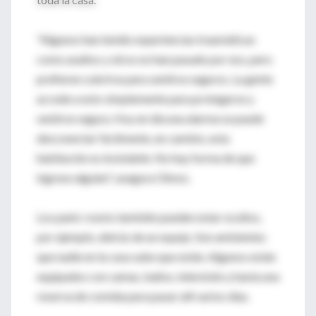
"Algunos han tenido experiencias traumáticas
como asaltos y otros no han pasado por eso, pero
prefieren cubrirse para sentirse seguros. La gente
accede a esto simplemente para protegerse y
sentirse segura. Hoy en día una alarma se puede
desconectar fácilmente, en cambio, esta
habitación es inviolable. No hay forma de que
ingrese alguien", asegura Olmos.
Los panic rooms también pueden estar ocultos,
por ejemplo, detrás de un espejo. Son ambientes
que nadie en la casa sabe que están. Algunos están
equipados con camas, baños, televisión y hasta una
reserva de comida para pasar allí varios días.