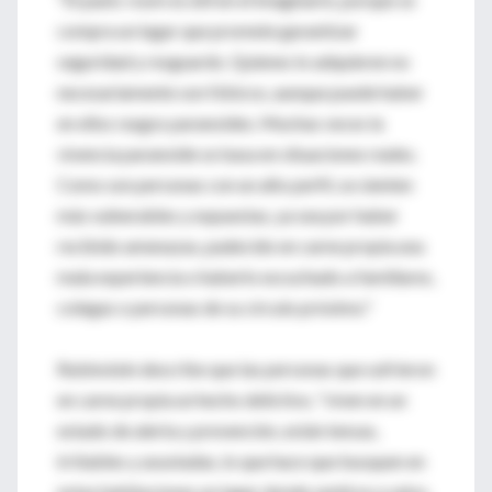
compra un lugar que promete garantizar
seguridad y resguardo. Quienes lo adquieren no
necesariamente son fóbicos, aunque puede haber
en ellos rasgos paranoides. Muchas veces la
vivencia paranoide se basa en situaciones reales.
Como son personas con un alto perfil, se sienten
más vulnerables y expuestas, ya sea por haber
recibido amenazas, padecido en carne propia una
mala experiencia o haberlo escuchado a familiares,
colegas o personas de su círculo próximo."
Rubinstein describe que las personas que sufrieron
en carne propia un hecho delictivo, "viven en un
estado de alerta y prevención, están tensas,
irritables y asustadas, lo que hace que busquen en
estas habitaciones un lugar donde sentirse a salvo,