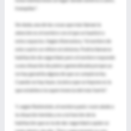
tranquilas".
Sin duda, una de las cosas que más llaman la
atención es el nombre con el que se bautizó a
estos espacios. Según Aberastury, "el nombre de
este cuarto se refiere al síntoma. Podría llamarse
habitación de seguridad, pero el nombre responde
a una situación de pánico generalizada porque ya
no hay garantía alguna de que se cumpla la ley.
Cuando no hay leyes, la única que se impone es la
que establece la supervivencia del más fuerte".
Y, según Rubinstein, el nombre panic room alude a
la situación temida y no a la función de la
habitación que es la de dar seguridad a quien se
mete dentro de ella. "Pero seguramente es una