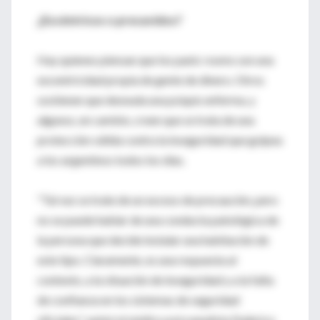
¿Excéntricos o precavidos?
Hay quienes piensan que los panic rooms son una
excentricidad propia de gente de dinero. Otros
sostienen que desnuda una psiquis enferma, y
algunos, en cambio, creen que se trata de una
protección válida contra la inseguridad que golpea
a los argentinos todos los días.
"Tal vez se trate de un exceso de precaución, pero
no se puede hablar de una conducta patológica de
la persona que decide instalar una habitación de
este tipo. Claramente, es una respuesta al
contexto, a la situación de inseguridad y a la falta
de confianza en los sistemas de seguridad
oficiales", opinó el médico psicoanalista Federico