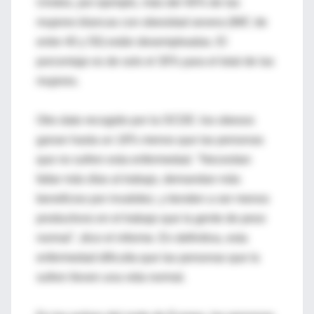
Unidos, por ejemplo, más del 40% de las
mujeres blancas con obesidad severa (IMC de
entre 40 y 50) están desempleadas. El
porcentaje es de solo el 30% para el total de las
mujeres.
Otro dato recogido por la OCDE: los obesos
ganan hasta un 18% menos que las personas
que no sufren esta enfermedad. "Necesitan
faltar más días al trabajo, demandan más
beneficios por invalidez, y tienden a ser menos
productivos en el trabajo que la gente de peso
normal", dice el informe. En definitiva, esta
enfermedad dificulta que las personas que la
sufren lleven una vida normal.