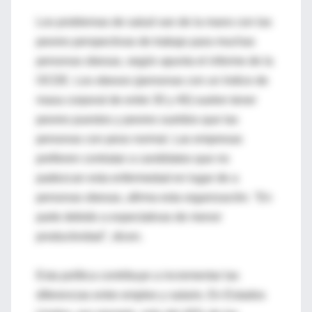
Los problemas de salud van de la mano con las
peores perspectivas de trabajo para muchas
personas obesas, según apunta el informe de la
OCDE. Los obesos (personas con un índice de
masa corporal de entre 30 y 40) suelen tener
peores puestos y peores sueldos que las
personas con peso normal. Las empresas
prefieren contratar a candidatos que no
padezcan esta enfermedad en lugar de a
personas obesas, afirma esta organización. "En
parte debido a expectativas de menor
productividad", dicen.
Esta política contribuye a incrementar las
diferencias entre empleo y salario. En Estados