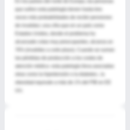
En los países del norte de Europa, las personas
que sufren esta patología tienen hasta tres
veces más probabilidades de recibir pensiones
de invalidez; una cifra que en un país como
Estados Unidos, donde el problema ha
alcanzado cotas muy preocupantes, alcanza un
76% (invalidez a corto plazo). Cuando se suman
las pérdidas de producción a los costes de
atención médica -esta patología lleva asociadas
otras como la hipertensión o la diabetes-, la
obesidad equivale a más de 1% del PIB en EE
UU.