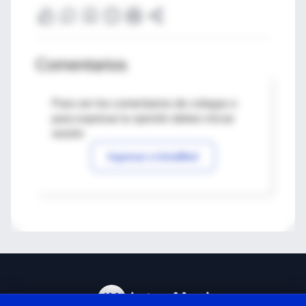
Comentarios
Para ver los comentarios de colegas o
para expresar tu opinión debes iniciar
sesión
Ingresar a IntraMed