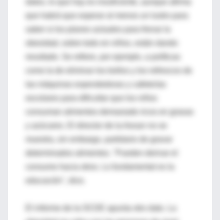
datos, lo que hay es insuficiente, aunque afirma
que habrá que esperar al menos un lustro para
saber si los planes actuales para frenar la
obesidad, sobre todo en niños, están dando
resultado. Se refiere, por ejemplo, a políticas
como la de eliminar los bollos y los refrescos de
las máquinas expendedoras y cafeterías
escolares para dificultar que los niños
consuman alimentos demasiado ricos en grasas
y azúcares. El director de la Aesan no se
muestra, sin embargo, partidario de gravar
determinados alimentos. "Pueden derivar el
consumo hacia otros. Lo fundamental es la
educación", dice.
El informe de la OCDE apunta otro dato. La