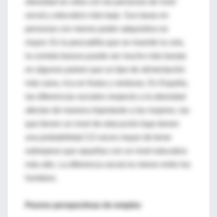
obesidad se ceba con las personas de nivel
social y educativo más bajo. Sus tasas en
personas con menos poder adquisitivo es
mayor. Es la pescadilla que se muerde la cola,
la comida basura puede ser mucho más barata
en algunos países que un tipo de alimentación
más sana, rica en frutas y verduras. En España,
las diferencias sociales respecto a la obesidad
afectan de manera importante a las mujeres, las
que tienen un nivel de educación bajo tienen
una probabilidad 3,5 veces mayor de tener
sobrepeso que aquellas con un nivel educativo
más alto. La diferencia social es menor entre los
hombres.
Peores perspectivas de empleo