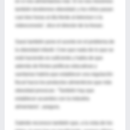
en si nos alimentamos mal. Si no nos movemos
también tendremos obesidad; y los niños pasan
casi tres horas al día frente al televisor o la
videoconsola", dice el director de la Aesan.
Sassi también pone el acento en el problema de
la obesidad infantil. Cree que nada de lo que se
está haciendo es suficiente y habla de que
además de firmes políticas educativas y
sanitarias habría que establecer una regulación
fiscal hacia los productos alimenticios que más
obesidad provocan. "También hay que
establecer acuerdos con la industria
alimentaria", asegura.
Sabrido reconoce también que, a la vista de los