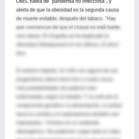
OMS, habla de "pandemia no infecciosa", y
alerta de que la obesidad es la segunda causa
de muerte evitable, después del tabaco. "Hay
que concienciar de que el chaval no está fuerte,
sino obeso. En España se ha duplicado la
obesidad infantojuvenil en los últimos 15 años",
dice.
El entorno importa. Un niño con alguno de sus
progenitores obeso tiene tres o cuatro veces
más probabilidades de padecer esta
enfermedad, según el estudio. Y no solo por el
componente genético; la alimentación, la actitud
hacia la comida y el sedentarismo también son
importantes. "Vivimos en un ambiente
obesogénico. No podemos cargar toda la culpa