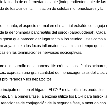
n de la tríada de enfermedad estable (independientemente de las
da de los acinos, la infiltración de células mononucleares y la
r lo tanto, el aspecto normal en el material extraído con aguja 
l de la denominada pancreatitis del surco (paraduodenal). Cada
s grasa que parecen dar lugar tanto a los seudoquistes como a 
uro adyacente a los focos inflamatorios, al mismo tiempo que se
as en las terminaciones nerviosas nociceptivas.
e el desarrollo de la pancreatitis crónica. Las células acinares
sicas, expresan una gran cantidad de monooxigenasas del citoc
 proliferados y los hepatocitos.
principalmente en el hígado. El CYP metaboliza los productos
nte. En la primera fase, la enzima utiliza los EOR para hidroxila
las reacciones de conjugación de la segunda fase, a menudo con