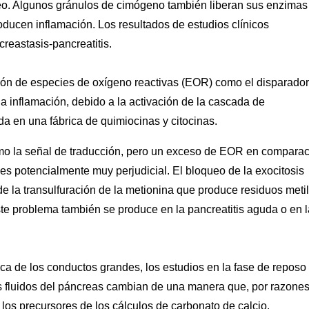
íneo. Algunos gránulos de cimógeno también liberan sus enzimas
ucen inflamación. Los resultados de estudios clínicos
reastasis-pancreatitis.
sión de especies de oxígeno reactivas (EOR) como el disparado
a inflamación, debido a la activación de la cascada de
da en una fábrica de quimiocinas y citocinas.
omo la señal de traducción, pero un exceso de EOR en compara
) es potencialmente muy perjudicial. El bloqueo de la exocitosis
 de la transulfuración de la metionina que produce residuos meti
Este problema también se produce en la pancreatitis aguda o en l
ica de los conductos grandes, los estudios en la fase de reposo
s fluidos del páncreas cambian de una manera que, por razone
n los precursores de los cálculos de carbonato de calcio.