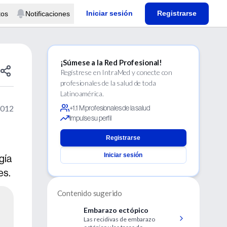
Iniciar sesión
Registrarse
tos
Notificaciones
¡Súmese a la Red Profesional!
Regístrese en IntraMed y conecte con
profesionales de la salud de toda
Latinoamérica.
2012
+1.1 M profesionales de la salud
Impulse su perfil
Registrarse
Iniciar sesión
gía
es.
Contenido sugerido
Embarazo ectópico
Las recidivas de embarazo