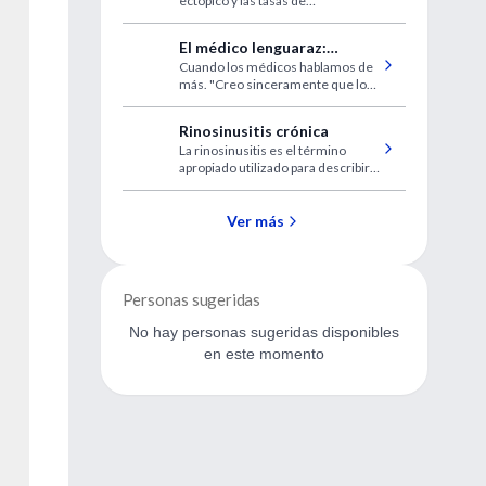
ectópico y las tasas de
permeabilidad de la trompa, son
similares tanto con el tratamiento
El médico lenguaraz:
médico como con el quirúrgico.
Cuando los médicos hablamos de
convocatoria a un registro
más. "Creo sinceramente que los
multicéntrico
médicos no asumimos lo pesadas
que pueden resonar nuestras
Rinosinusitis crónica
palabras".
La rinosinusitis es el término
apropiado utilizado para describir
la concurrencia de inflamación e
infección dentro de la cavidad
nasal y los senos paranasales.
Ver más
Personas sugeridas
No hay personas sugeridas disponibles
en este momento