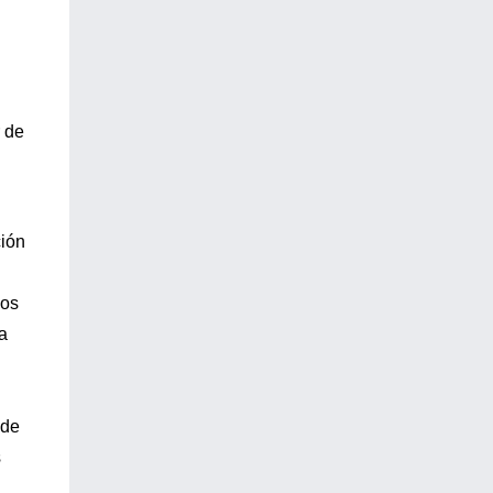
r de
ción
los
a
 de
s