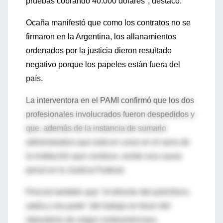
pruebas cobrando 40.000 dólares", destacó.
Ocaña manifestó que como los contratos no se
firmaron en la Argentina, los allanamientos
ordenados por la justicia dieron resultado
negativo porque los papeles están fuera del
país.
La interventora en el PAMI confirmó que los dos
profesionales involucrados fueron despedidos y
que, además de la instancia de sumario
administrativo que está en curso en el seno de
la institución que conduce, existe una causa
penal en la Justicia Federal.
Precisó también que "el director del policlínico
sabía y era parte" del trabajo en favor del
laboratorio de origen norteamericano.