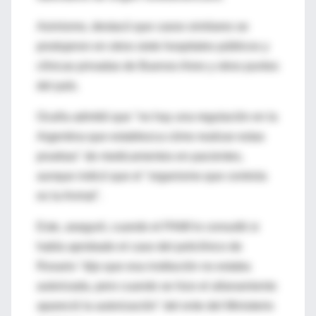
Asimismo, destacó que casos similares se
produjeron en otros siete hospitales públicos y
clínicas privadas de Buenos Aires y otros puntos
del país.
Ocaña admitió que "no hay una regulación en la
Argentina que establezca cómo realizar estas
pruebas" de medicamentos en pacientes,
aunque indicó que el "organismo que controla
es la Anmat".
Este, aseguró, cuando el PAMI lo consultó si
había aprobado el caso del policlínico de
Rosario "dijo que esa institución no estaba
autorizada, pero cuando se hizo el allanamiento
apareció la autorización" del ente del Ministerio