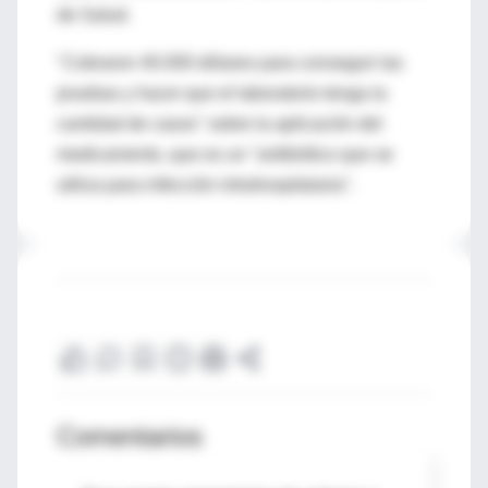
de Salud.
"Cobraron 40.000 dólares para conseguir las
pruebas y hacer que el laboratorio tenga la
cantidad de casos" sobre la aplicación del
medicamento, que es un "antibiótico que se
utiliza para infección intrahospitalaria".
Comentarios