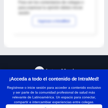
Para ver los comentarios de colegas o
para expresar tu opinión debes iniciar
sesión
Ingresar a IntraMed
¡Acceda a todo el contenido de IntraMed!
Centro de Ayuda
Regístrese o inicie sesión para acceder a contenido exclusivo
y ser parte de la comunidad profesional de salud más
relevante de Latinoamérica. Un espacio para conectar,
Términos y condiciones
compartir e intercambiar experiencias entre colegas.
| Políticas de privacidad