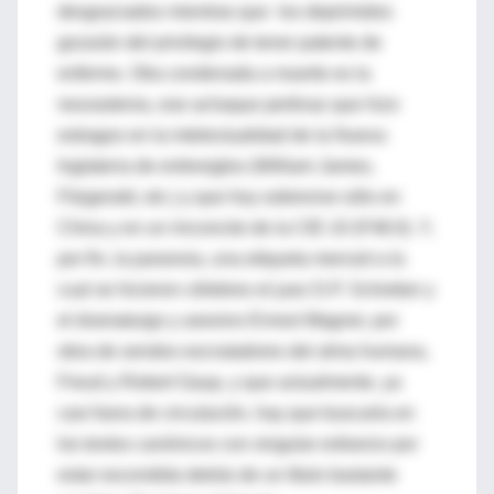
desgraciados mientras que los deprimidos
gozarán del privilegio de tener patente de
enfermo. Otra condenada a muerte es la
neurastenia, ese achaque pertinaz que hizo
estragos en la intelectualidad de la Nueva
Inglaterra de entresiglos (William James,
Fitzgerald, etc.) y que hoy sobrevive sólo en
China y en un rinconcito de la CIE-10 (F48.0). Y,
por fin, la paranoia, una etiqueta merced a la
cual se hicieron célebres el juez D.P. Schreber y
el dramaturgo y asesino Ernest Wagner, por
obra de sendos escrutadores del alma humana,
Freud y Robert Gaup, y que actualmente, ya
casi fuera de circulación, hay que buscarla en
los textos canónicos con singular esfuerzo por
estar escondida detrás de un título bastante