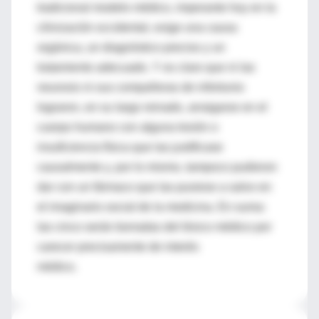
tradicional modelo médico, imperante hoy en la
cilivización occidental, exige una causa
orgánica, un diagnóstico preciso y un
tratamiento adecuado. Y es claro que ni las
neurosis ni sus compañeras de infortunio
lograron, en su largo reinado, arraigarse en el
cuerpo humano con alguna lesión o
insuficiencia física que las justificase
causalmente y, por lo mismo, tampoco pudieron
dar con un fármaco que las pusiese a salvo en
el imaginario social de la medicina. En suma:
las cinco serán borradas del léxico médico por
carecer precisamente de interés
médico.