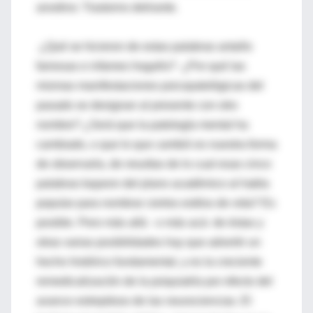
anodino: Trastorno delirante.
¿Qué se hicieron de estas palabras antaño
famosas e infames hogaño? ¿Por qué las
mismas manifestaciones psicopatológicas del
pasado se designan al presente con otro
nombre? ¿Será que la patología mental ha
cambiado, o que lo que cambió es nuestra forma
de observarla, de resultas de lo cual esas cinco
palabras bajaron del plano académico al habla
popular para nombrar ciertos estilos de vida? Es
posible. Pero más allá - o más acá- de éstas y
otras varias posibilidades hay que advertir un
hecho histórico fundamental, y es la creciente
remedicalización de la psiquiatría por efecto del
avance estrepitoso de las neurociencias. El