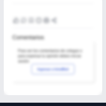
Comentarios
Para ver los comentarios de colegas o
para expresar tu opinión debes iniciar
sesión
Ingresar a IntraMed