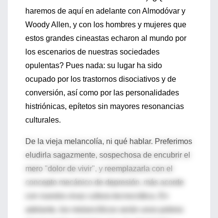
haremos de aquí en adelante con Almodóvar y
Woody Allen, y con los hombres y mujeres que
estos grandes cineastas echaron al mundo por
los escenarios de nuestras sociedades
opulentas? Pues nada: su lugar ha sido
ocupado por los trastornos disociativos y de
conversión, así como por las personalidades
histriónicas, epítetos sin mayores resonancias
culturales.
De la vieja melancolía, ni qué hablar. Preferimos
eludirla sagazmente, sospechosa de encubrir el
mero "dolor de vivir", y reemplazarla con el
concepto mecánico de depresión, más acorde
con nuestra vivaz cultura tecnocrática. En
adelante, los melancólicos serán unos pobres